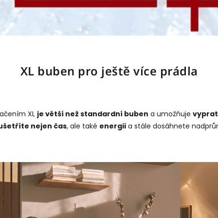
XL buben pro ještě více prádla
načením XL
je větší než standardní buben
a umožňuje
vyprat
ušetříte nejen čas
, ale také
energii
a stále dosáhnete nadprům