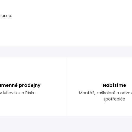
e@home.
.
amenné prodejny
Nabízíme
v Milevsku a Písku
Montáž, zaškolení a odvo
spotřebiče