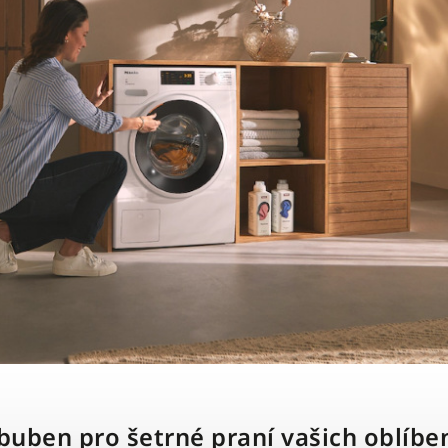
uben pro šetrné praní vašich oblíb