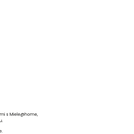
cemi s Miele@home,
u.
e.