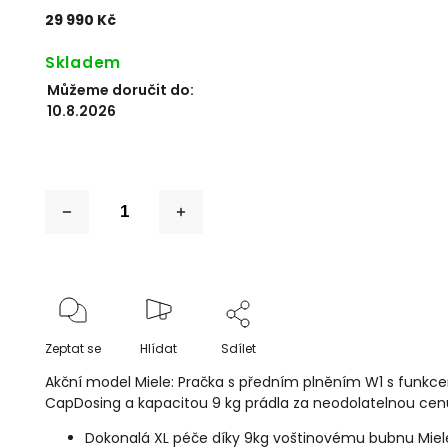
29 990 Kč
Skladem
Můžeme doručit do:
10.8.2026
Zeptat se
Hlídat
Sdílet
Akční model Miele: Pračka s předním plněním W1 s funk
CapDosing a kapacitou 9 kg prádla za neodolatelnou cen
Dokonalá XL péče díky 9kg voštinovému bubnu Miel