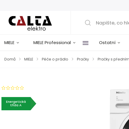
MIELE
MIELE Professional
Ostatní
Domů
/
MIELE
/
Péče o prádlo
/
Pračky
/
Pračky s přední
Značka:
Miele
Neohodnoceno
Energetická
třída A