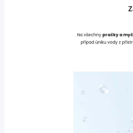
Zá
Na všechny
pračky a myč
případ úniku vody z přís