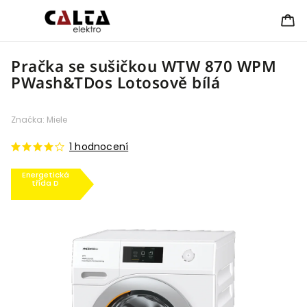
Pračka se sušičkou WTW 870 WPM
PWash&TDos Lotosově bílá
Značka:
Miele
1 hodnocení
Energetická
třída D