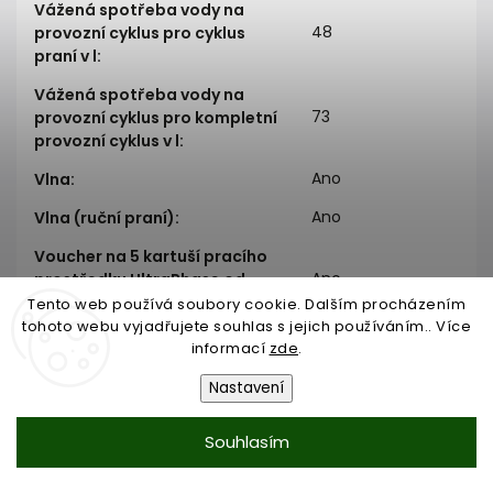
Vážená spotřeba vody na
48
provozní cyklus pro cyklus
praní v l
:
Vážená spotřeba vody na
73
provozní cyklus pro kompletní
provozní cyklus v l
:
Ano
Vlna
:
Ano
Vlna (ruční praní)
:
Voucher na 5 kartuší pracího
Ano
prostředku UltraPhase od
Miele
:
Tento web používá soubory cookie. Dalším procházením
tohoto webu vyjadřujete souhlas s jejich používáním.. Více
Ano
Waterproof-Metal
:
informací
zde
.
Ano
Záclony
:
Nastavení
Zásobník na prací prostředky
Ano
Souhlasím
AutoClean
:
vpravo
Závěs dvířek
: