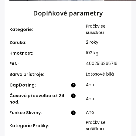
Doplňkové parametry
Pračky se
Kategorie
:
sušičkou
2 roky
Záruka
:
102 kg
Hmotnost
:
4002516365716
EAN
:
Lotosově bílá
Barva přístroje
:
Ano
CapDosing
:
?
Časová předvolba až 24
?
Ano
hod.
:
Ano
Funkce Skvrny
:
?
Pračky se
Kategorie Pračky
:
sušičkou