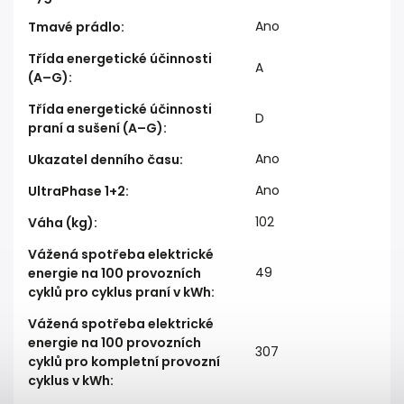
Ano
Tmavé prádlo
:
Třída energetické účinnosti
A
(A–G)
:
Třída energetické účinnosti
D
praní a sušení (A–G)
:
Ano
Ukazatel denního času
:
Ano
UltraPhase 1+2
:
102
Váha (kg)
:
Vážená spotřeba elektrické
49
energie na 100 provozních
cyklů pro cyklus praní v kWh
:
Vážená spotřeba elektrické
energie na 100 provozních
307
cyklů pro kompletní provozní
cyklus v kWh
: