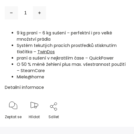
9 kg praní – 6 kg sušení – perfektní i pro velké
množství prádla
Systém tekutých pracích prostředků stisknutím
tlačítka –
TwinDos
praní a sušení v nejkratším čase – QuickPower
O 50 % méně žehlení plus max. všestrannost použití
– SteamCare
Miele@home
Detailní informace
Zeptat se
Hlídat
Sdílet