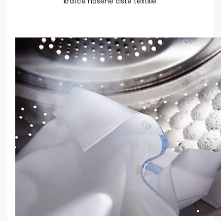
krátce nošené čisté textilie.