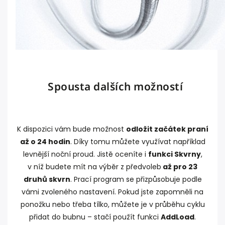
Spousta dalších možností
K dispozici vám bude možnost
odložit začátek praní
až o 24 hodin
. Díky tomu můžete využívat například
levnější noční proud. Jistě oceníte i
funkci Skvrny
,
v níž budete mít na výběr z předvoleb
až pro 23
druhů skvrn
. Prací program se přizpůsobuje podle
vámi zvoleného nastavení. Pokud jste zapomněli na
ponožku nebo třeba tílko, můžete je v průběhu cyklu
přidat do bubnu – stačí použít funkci
AddLoad
.