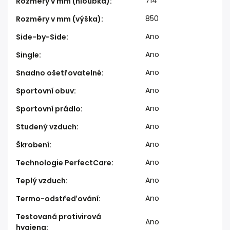
714
Rozměry v mm (hloubka)
:
850
Rozměry v mm (výška)
:
Ano
Side-by-Side
:
Ano
Single
:
Ano
Snadno ošetřovatelné
:
Ano
Sportovní obuv
:
Ano
Sportovní prádlo
:
Ano
Studený vzduch
:
Ano
Škrobení
:
Ano
Technologie PerfectCare
:
Ano
Teplý vzduch
:
Ano
Termo-odstřeďování
:
Testovaná protivirová
Ano
hygiena
: