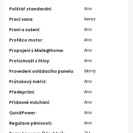
Ano
Polštář standardní
:
Nerez
Prací vana
:
Ano
Praní a sušení
:
Ano
ProfiEco motor
:
Ano
Propojení s Miele@home
:
Ano
Protizávaží z litiny
:
šikmý
Provedení ovládacího panelu
:
Ano
Průtokový měřič
:
Ano
Předeprání
:
Ano
Přídavné máchání
:
Ano
QuickPower
:
Ano
Regulace pěnivosti
: