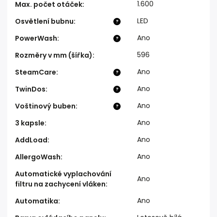
1.600
Max. počet otáček
:
LED
Osvětlení bubnu
:
?
Ano
PowerWash
:
?
596
Rozměry v mm (šířka)
:
Ano
SteamCare
:
?
Ano
TwinDos
:
?
Ano
Voštinový buben
:
?
Ano
3 kapsle
:
Ano
AddLoad
:
Ano
AllergoWash
:
Automatické vyplachování
Ano
filtru na zachycení vláken
:
Ano
Automatika
: