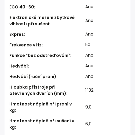
Ano
ECO 40–60
:
Elektronické měření zbytkové
Ano
vlhkosti při sušení
:
Ano
Expres
:
50
Frekvence v Hz
:
Ano
Funkce "bez odstřeďování"
:
Ano
Hedvábí
:
Ano
Hedvábí (ruční praní)
:
Hloubka přístroje při
1.132
otevřených dveřích (mm)
:
Hmotnost náplně při praní v
9,0
kg
:
Hmotnost náplně při sušení v
6,0
kg
: