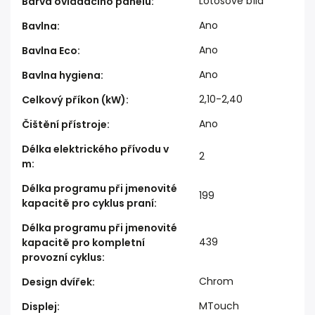
Lotosově bílá
Barva ovládacího panelu
:
Ano
Bavlna
:
Ano
Bavlna Eco
:
Ano
Bavlna hygiena
:
2,10-2,40
Celkový příkon (kW)
:
Ano
Čištění přístroje
:
Délka elektrického přívodu v
2
m
:
Délka programu při jmenovité
199
kapacitě pro cyklus praní
:
Délka programu při jmenovité
439
kapacitě pro kompletní
provozní cyklus
:
Chrom
Design dvířek
:
MTouch
Displej
: