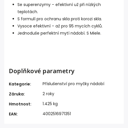
Se superenzymy – efektivní už při nízkých
teplotách.
S formulí pro ochranu skla proti korozi skla.
Vysoce efektivní – až pro 95 mycích cyklů.
Jednoduše perfektní mytí nádobí. S Miele.
Doplňkové parametry
Příslušenství pro myčky nádobí
Kategorie
:
2 roky
Záruka
:
1.425 kg
Hmotnost
:
4002516971351
EAN
: