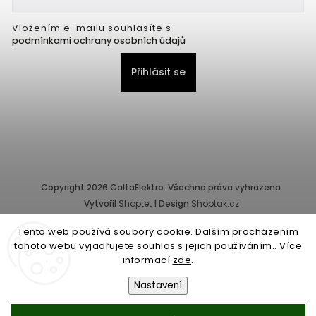
Vložením e-mailu souhlasíte s
podmínkami ochrany osobních údajů
Přihlásit se
Copyright 2026
CaltaElektro
. Všechna práva vyhrazena.
Vytvořil
Shoptet
| Design
Shoptak.cz
Tento web používá soubory cookie. Dalším procházením
Provozovatel e-shopu: CALTA - K, s.r.o., IČ: 25155822, Pernerova
tohoto webu vyjadřujete souhlas s jejich používáním.. Více
10/32, Karlín, 186 00 Praha.
informací
zde
.
Společnost je zapsána v obchodním rejstříku vedeném Městským
soudem v Praze - oddíl C, vložka 87218.
Nastavení
Obchodní podmínky
|
Ochrana osobních údajů