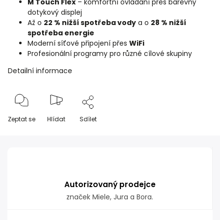
M Touch Flex
– komfortní ovládání přes barevný
dotykový displej
Až o
22 % nižší spotřeba vody
a o
28 % nižší
spotřeba energie
Moderní síťové připojení přes
WiFi
Profesionální programy pro různé cílové skupiny
Detailní informace
Zeptat se
Hlídat
Sdílet
Autorizovaný prodejce
značek Miele, Jura a Bora.