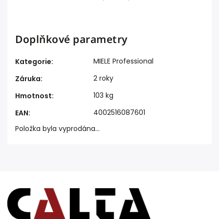
Doplňkové parametry
MIELE Professional
Kategorie
:
2 roky
Záruka
:
103 kg
Hmotnost
:
4002516087601
EAN
:
Položka byla vyprodána…