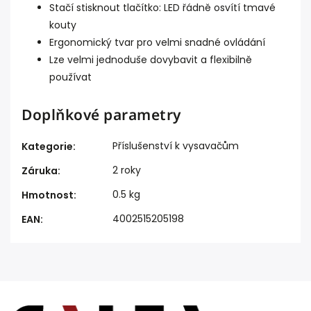
Stačí stisknout tlačítko: LED řádně osvítí tmavé
kouty
Ergonomický tvar pro velmi snadné ovládání
Lze velmi jednoduše dovybavit a flexibilně
používat
Doplňkové parametry
Příslušenství k vysavačům
Kategorie
:
2 roky
Záruka
:
0.5 kg
Hmotnost
:
4002515205198
EAN
: