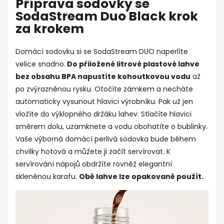
Příprava sodovky se
SodaStream Duo Black krok
za krokem
Domácí sodovku si se SodaStream DUO naperlíte
velice snadno.
Do přiložené litrové plastové lahve
bez obsahu BPA napustíte kohoutkovou vodu
až
po zvýrazněnou rysku. Otočíte zámkem a necháte
automaticky vysunout hlavici výrobníku. Pak už jen
vložíte do výklopného držáku lahev. Stlačíte hlavici
směrem dolu, uzamknete a vodu obohatíte o bublinky.
Vaše výborná domácí perlivá sodovka bude během
chvilky hotová a můžete ji začít servírovat. K
servírování nápojů obdržíte rovněž elegantní
skleněnou karafu.
Obě lahve lze opakovaně použít.