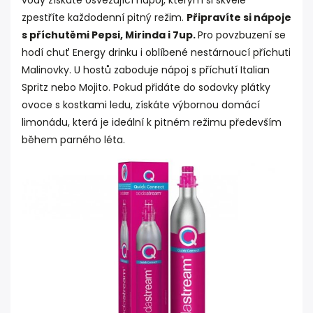
vody získáte osvěžující nápoj, kterým si skvěle
zpestříte každodenní pitný režim.
Připravíte si nápoje
s příchutěmi Pepsi, Mirinda i 7up.
Pro povzbuzení se
hodí chuť Energy drinku i oblíbené nestárnoucí příchuti
Malinovky. U hostů zaboduje nápoj s příchutí Italian
Spritz nebo Mojito. Pokud přidáte do sodovky plátky
ovoce s kostkami ledu, získáte výbornou domácí
limonádu, která je ideální k pitném režimu především
během parného léta.