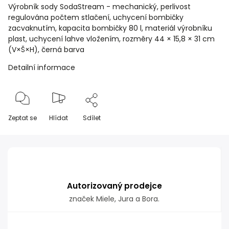
Výrobník sody SodaStream - mechanický, perlivost
regulována počtem stlačení, uchycení bombičky
zacvaknutím, kapacita bombičky 80 l, materiál výrobníku
plast, uchycení lahve vložením, rozměry 44 × 15,8 × 31 cm
(V×Š×H), černá barva
Detailní informace
Zeptat se
Hlídat
Sdílet
Autorizovaný prodejce
značek Miele, Jura a Bora.