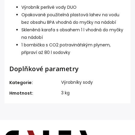
Výrobník perlivé vody DUO
Opakovaně použitelná plastová lahev na vodu
bez obsahu BPA vhodná do myčky na nádobí
Skleněná karafa s obsahem 1 l vhodná do myčky
na nádobí
1 bombička s CO2 potravinářským plynem,
připraví až 80 l sodovky
Doplňkové parametry
Výrobníky sody
Kategorie
:
3 kg
Hmotnost
: