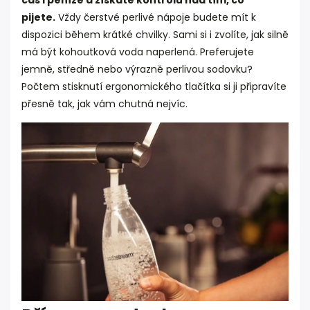
čas i peníze a získáte kontrolu nad tím, co
pijete.
Vždy čerstvé perlivé nápoje budete mít k
dispozici během krátké chvilky. Sami si i zvolíte, jak silně
má být kohoutková voda naperlená. Preferujete
jemně, středně nebo výrazně perlivou sodovku?
Počtem stisknutí ergonomického tlačítka si ji připravíte
přesně tak, jak vám chutná nejvíc.