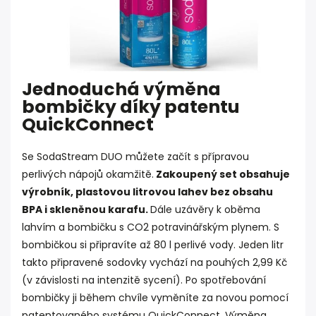
Jednoduchá výměna
bombičky díky patentu
QuickConnect
Se SodaStream DUO můžete začít s přípravou
perlivých nápojů okamžitě.
Zakoupený set obsahuje
výrobník, plastovou litrovou lahev bez obsahu
BPA i skleněnou karafu.
Dále uzávěry k oběma
lahvím a bombičku s CO2 potravinářským plynem. S
bombičkou si připravíte až 80 l perlivé vody. Jeden litr
takto připravené sodovky vychází na pouhých 2,99 Kč
(v závislosti na intenzitě sycení). Po spotřebování
bombičky ji během chvíle vyměníte za novou pomocí
patentovaného systému QuickConnect. Výměna