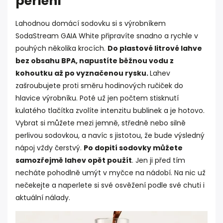
perlení
Lahodnou domácí sodovku si s výrobníkem
SodaStream GAIA White připravíte snadno a rychle v
pouhých několika krocích.
Do plastové litrové lahve
bez obsahu BPA, napustíte běžnou vodu z
kohoutku až po vyznačenou rysku.
Lahev
zašroubujete proti směru hodinových ručiček do
hlavice výrobníku. Poté už jen počtem stisknutí
kulatého tlačítka zvolíte intenzitu bublinek a je hotovo.
Vybrat si můžete mezi jemně, středně nebo silně
perlivou sodovkou, a navíc s jistotou, že bude výsledný
nápoj vždy čerstvý.
Po dopití sodovky můžete
samozřejmě lahev opět použít
. Jen ji před tím
necháte pohodlně umýt v myčce na nádobí. Na nic už
nečekejte a naperlete si své osvěžení podle své chuti i
aktuální nálady.