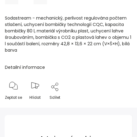
Sodastream - mechanický, perlivost regulována počtem
stlačení, uchycení bombičky technologií CQC, kapacita
bombičky 80 l, materiál výrobníku plast, uchycení lahve
šroubováním, bombička s CO2 a plastová lahev o objemu 1
l součástí balení, rozměry 42,8 × 13,6 × 22 cm (V×Š×H), bílá
barva
Detailní informace
Zeptat se
Hlídat
Sdílet