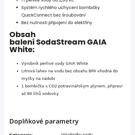
1 l perlivé vody od 2,99 Kč
Systém rychlého uchycení bombičky
QuickConnect bez šroubování
Bez nutnosti připojení do elektřiny
Obsah
balení SodaStream GAIA
White:
Výrobník perlivé vody GAIA White
Litrová lahev na vodu bez obsahu BPA vhodná do
myčky na nádobí
1 bombička s CO2 potravinářským plynem, připraví
až 80 litrů sodovky
Doplňkové parametry
Výrobníky sody