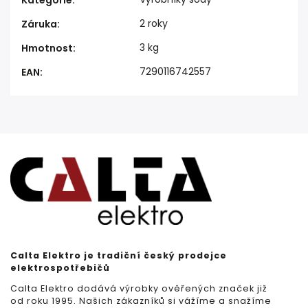
Kategorie
:
2 roky
Záruka
:
3 kg
Hmotnost
:
7290116742557
EAN
:
Calta Elektro je tradiční český prodejce
elektrospotřebičů
Calta Elektro dodává výrobky ověřených značek již
od roku 1995. Našich zákazníků si vážíme a snažíme