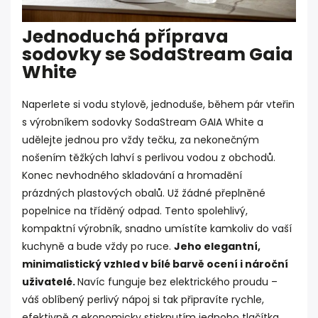
Jednoduchá příprava
sodovky se SodaStream Gaia
White
Naperlete si vodu stylově, jednoduše, během pár vteřin
s výrobníkem sodovky SodaStream GAIA White a
udělejte jednou pro vždy tečku, za nekonečným
nošením těžkých lahví s perlivou vodou z obchodů.
Konec nevhodného skladování a hromadění
prázdných plastových obalů. Už žádné přeplněné
popelnice na tříděný odpad. Tento spolehlivý,
kompaktní výrobník, snadno umístíte kamkoliv do vaší
kuchyně a bude vždy po ruce.
Jeho elegantní,
minimalistický vzhled v bílé barvě ocení i nároční
uživatelé.
Navíc funguje bez elektrického proudu –
váš oblíbený perlivý nápoj si tak připravíte rychle,
efektivně a ekonomicky stisknutím jednoho tlačítka