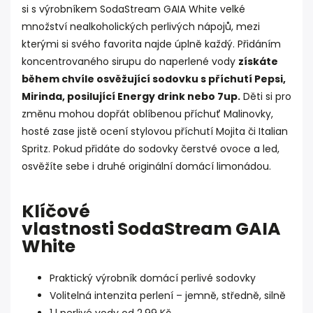
si s výrobníkem SodaStream GAIA White velké
množství nealkoholických perlivých nápojů, mezi
kterými si svého favorita najde úplně každý. Přidáním
koncentrovaného sirupu do naperlené vody
získáte
během chvíle osvěžující sodovku s příchutí Pepsi,
Mirinda, posilující Energy drink nebo 7up.
Děti si pro
změnu mohou dopřát oblíbenou příchuť Malinovky,
hosté zase jistě ocení stylovou příchutí Mojita či Italian
Spritz. Pokud přidáte do sodovky čerstvé ovoce a led,
osvěžíte sebe i druhé originální domácí limonádou.
Klíčové
vlastnosti
SodaStream
GAIA
White
Praktický výrobník domácí perlivé sodovky
Volitelná intenzita perlení – jemně, středně, silně