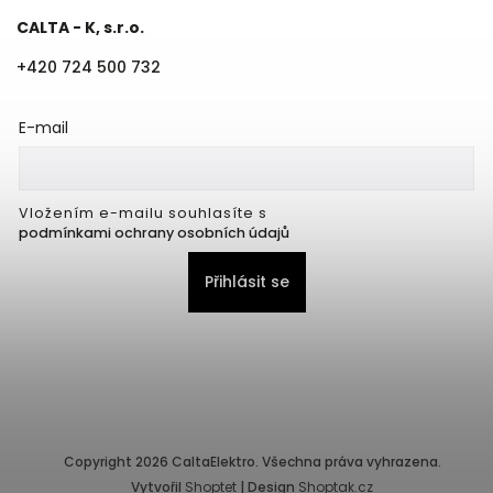
CALTA - K, s.r.o.
+420 724 500 732
E-mail
Vložením e-mailu souhlasíte s
podmínkami ochrany osobních údajů
Přihlásit se
Copyright 2026
CaltaElektro
. Všechna práva vyhrazena.
Vytvořil
Shoptet
| Design
Shoptak.cz