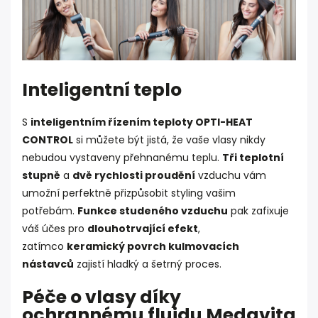
Inteligentní teplo
S
inteligentním řízením teploty OPTI-HEAT
CONTROL
si můžete být jistá, že vaše vlasy nikdy
nebudou vystaveny přehnanému teplu.
Tři teplotní
stupně
a
dvě rychlosti proudění
vzduchu vám
umožní perfektně přizpůsobit styling vašim
potřebám.
Funkce studeného vzduchu
pak zafixuje
váš účes pro
dlouhotrvající efekt
,
zatímco
keramický povrch kulmovacích
nástavců
zajistí hladký a šetrný proces.
Péče o vlasy díky
ochrannému fluidu Medavita