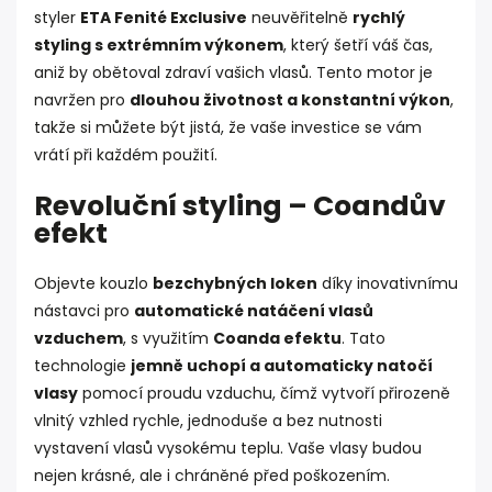
styler
ETA Fenité Exclusive
neuvěřitelně
rychlý
styling s extrémním výkonem
, který šetří váš čas,
aniž by obětoval zdraví vašich vlasů. Tento motor je
navržen pro
dlouhou životnost a konstantní výkon
,
takže si můžete být jistá, že vaše investice se vám
vrátí při každém použití.
Revoluční styling – Coandův
efekt
Objevte kouzlo
bezchybných loken
díky inovativnímu
nástavci pro
automatické natáčení vlasů
vzduchem
, s využitím
Coanda efektu
. Tato
technologie
jemně uchopí a automaticky natočí
vlasy
pomocí proudu vzduchu, čímž vytvoří přirozeně
vlnitý vzhled rychle, jednoduše a bez nutnosti
vystavení vlasů vysokému teplu. Vaše vlasy budou
nejen krásné, ale i chráněné před poškozením.