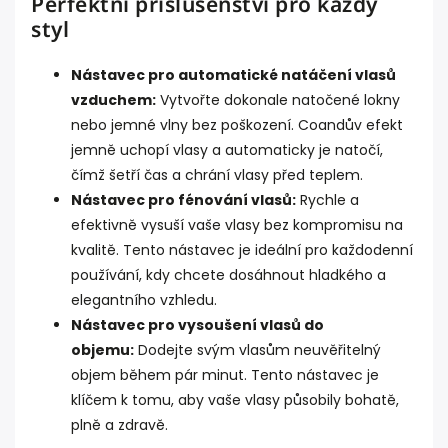
Perfektní příslušenství pro každý
styl
Nástavec pro automatické natáčení vlasů
vzduchem:
Vytvořte dokonale natočené lokny
nebo jemné vlny bez poškození. Coandův efekt
jemně uchopí vlasy a automaticky je natočí,
čímž šetří čas a chrání vlasy před teplem.
Nástavec pro fénování vlasů:
Rychle a
efektivně vysuší vaše vlasy bez kompromisu na
kvalitě. Tento nástavec je ideální pro každodenní
používání, kdy chcete dosáhnout hladkého a
elegantního vzhledu.
Nástavec pro vysoušení vlasů do
objemu:
Dodejte svým vlasům neuvěřitelný
objem během pár minut. Tento nástavec je
klíčem k tomu, aby vaše vlasy působily bohatě,
plně a zdravě.