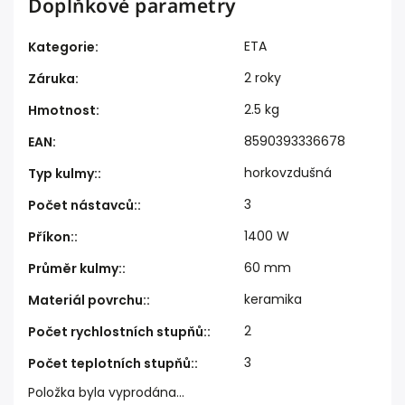
Doplňkové parametry
ETA
Kategorie
:
2 roky
Záruka
:
2.5 kg
Hmotnost
:
8590393336678
EAN
:
horkovzdušná
Typ kulmy:
:
3
Počet nástavců:
:
1400 W
Příkon:
:
60 mm
Průměr kulmy:
:
keramika
Materiál povrchu:
:
2
Počet rychlostních stupňů:
:
3
Počet teplotních stupňů:
:
Položka byla vyprodána…