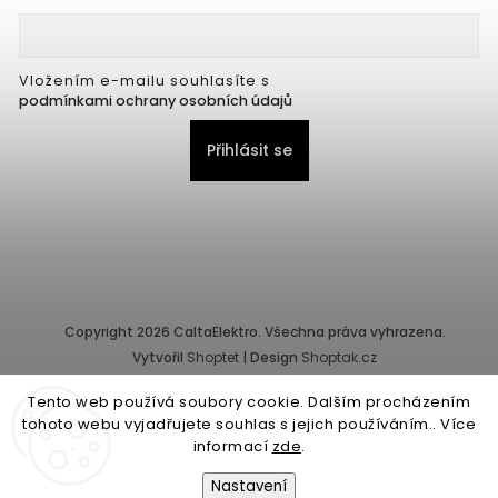
Vložením e-mailu souhlasíte s
podmínkami ochrany osobních údajů
Přihlásit se
Copyright 2026
CaltaElektro
. Všechna práva vyhrazena.
Vytvořil
Shoptet
| Design
Shoptak.cz
Tento web používá soubory cookie. Dalším procházením
Provozovatel e-shopu: CALTA - K, s.r.o., IČ: 25155822, Pernerova
tohoto webu vyjadřujete souhlas s jejich používáním.. Více
10/32, Karlín, 186 00 Praha.
informací
zde
.
Společnost je zapsána v obchodním rejstříku vedeném Městským
soudem v Praze - oddíl C, vložka 87218.
Nastavení