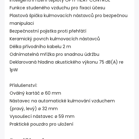
Inteligentní řízení teploty OPTI-HEAT CONTROL
Funkce studeného vzduchu pro fixaci účesu
Plastová špička kulmovacích nástavců pro bezpečnou
manipulaci
Bezpečnostní pojistka proti přehřátí
Keramický povrch kulmovacích nástavců
Délka přívodního kabelu 2 m
Odnímatelná mřížka pro snadnou údržbu
Deklarovaná hladina akustického výkonu 75 dB(A) re
1pW
Příslušenství:
Oválný kartáč ø 60 mm
Nástavec na automatické kulmování vzduchem
(pravý, levý) ø 32 mm
Vysoušecí nástavec ø 59 mm
Praktické pouzdro pro uložení