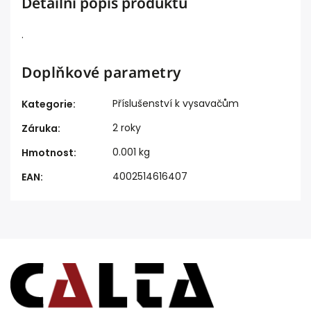
Detailní popis produktu
.
Doplňkové parametry
Příslušenství k vysavačům
Kategorie
:
2 roky
Záruka
:
0.001 kg
Hmotnost
:
4002514616407
EAN
: