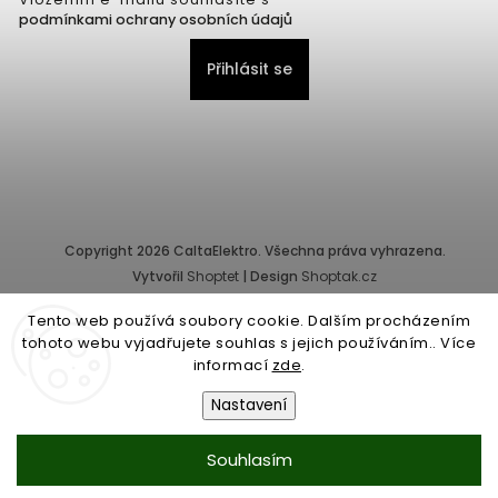
podmínkami ochrany osobních údajů
Přihlásit se
Copyright 2026
CaltaElektro
. Všechna práva vyhrazena.
Vytvořil
Shoptet
| Design
Shoptak.cz
Tento web používá soubory cookie. Dalším procházením
Provozovatel e-shopu: CALTA - K, s.r.o., IČ: 25155822, Pernerova
tohoto webu vyjadřujete souhlas s jejich používáním.. Více
10/32, Karlín, 186 00 Praha.
informací
zde
.
Společnost je zapsána v obchodním rejstříku vedeném Městským
soudem v Praze - oddíl C, vložka 87218.
Nastavení
Obchodní podmínky
|
Ochrana osobních údajů
Souhlasím