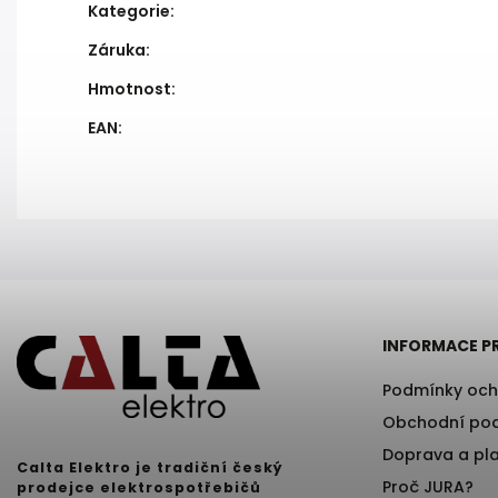
Kategorie
:
Záruka
:
Hmotnost
:
EAN
:
INFORMACE P
Podmínky och
Obchodní po
Doprava a pl
Calta Elektro je tradiční český
Proč JURA?
prodejce elektrospotřebičů