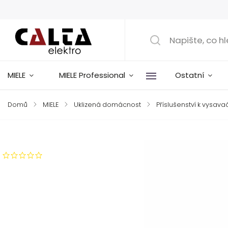
MIELE
MIELE Professional
Ostatní
Domů
/
MIELE
/
Uklizená domácnost
/
Příslušenství k vysav
Značka:
Miele
Neohodnoceno