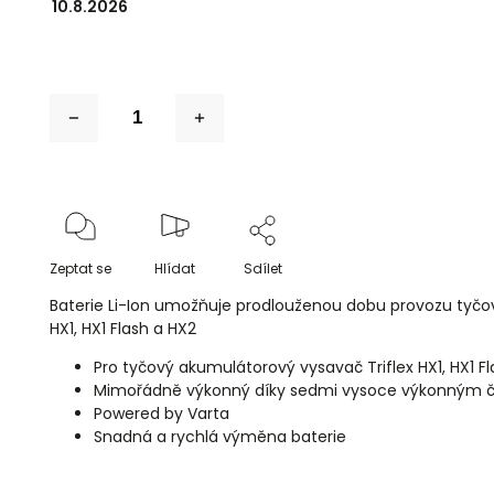
10.8.2026
Zeptat se
Hlídat
Sdílet
Baterie Li-Ion umožňuje prodlouženou dobu provozu tyčo
HX1, HX1 Flash a HX2
Pro tyčový akumulátorový vysavač Triflex HX1, HX1 F
Mimořádně výkonný díky sedmi vysoce výkonným
Powered by Varta
Snadná a rychlá výměna baterie