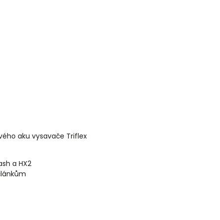
vého aku vysavače Triflex
lash a HX2
 článkům