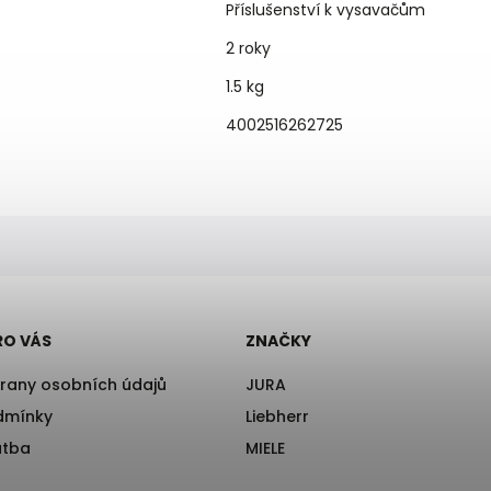
Příslušenství k vysavačům
2 roky
1.5 kg
4002516262725
RO VÁS
ZNAČKY
rany osobních údajů
JURA
dmínky
Liebherr
atba
MIELE