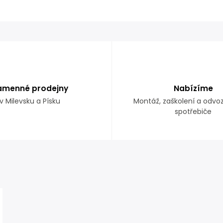
amenné prodejny
Nabízíme
v Milevsku a Písku
Montáž, zaškolení a odvo
spotřebiče