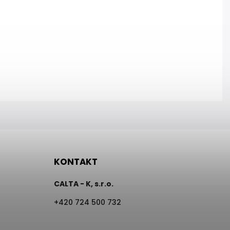
KONTAKT
CALTA - K, s.r.o.
+420 724 500 732