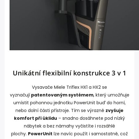
Unikátní flexibilní konstrukce 3 v 1
Vysavače Miele Triflex HX1 a HX2 se
vyznačují
patentovaným systémem
, který umožňuje
umístit pohonnou jednotku PowerUnit buď do horní,
nebo dolní části přístroje. Tím se výrazně
zvyšuje
komfort při úklidu
– snadno dosáhnete pod nízký
nábytek a bez námahy vyčistíte i rozsáhlé
plochy.
PowerUnit
lze navíc použít i samostatně, což