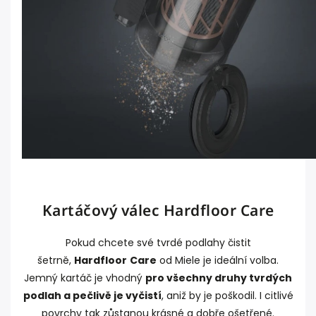
Kartáčový válec Hardfloor Care
Pokud chcete své tvrdé podlahy čistit
šetrně,
Hardfloor
Care
od Miele je ideální volba.
Jemný kartáč je vhodný
pro všechny druhy tvrdých
podlah a pečlivě je vyčistí
, aniž by je poškodil. I citlivé
povrchy tak zůstanou krásné a dobře ošetřené.