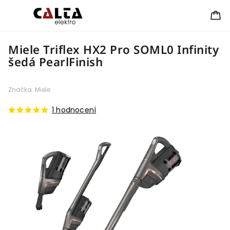
Miele Triflex HX2 Pro SOML0 Infinity
šedá PearlFinish
Značka:
Miele
1 hodnocení