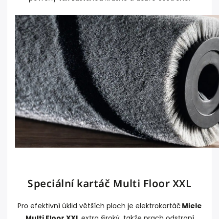
Speciální kartáč Multi Floor XXL
Pro efektivní úklid větších ploch je elektrokartáč
Miele
Multi Floor XXL
extra široký, takže prach odstraní