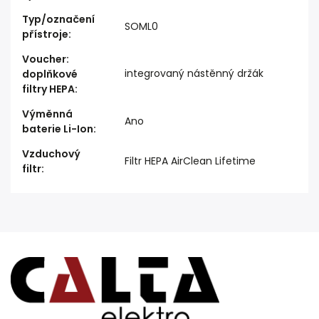
Typ/označení
SOML0
přístroje
:
Voucher:
integrovaný nástěnný držák
doplňkové
filtry HEPA
:
Výměnná
Ano
baterie Li-Ion
:
Vzduchový
Filtr HEPA AirClean Lifetime
filtr
: