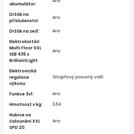
Ano
akumulátor
:
Držák na
Ano
příslušenství
:
Ano
Držák na zeď
:
Elektrokartáč
Multi Floor XXL
Ano
SEB 435 s
BrilliantLight
:
Elektronická
3stupňový posuvný volič
regulace
výkonu
:
Ano
Funkce 3v1
:
3,64
Hmotnost v kg
:
Hubice na
Ano
čalounění XXL
SPD 20
: