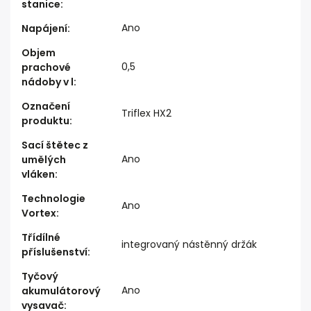
stanice
:
Ano
Napájení
:
Objem
0,5
prachové
nádoby v l
:
Označení
Triflex HX2
produktu
:
Sací štětec z
Ano
umělých
vláken
:
Technologie
Ano
Vortex
:
Třídílné
integrovaný nástěnný držák
příslušenství
:
Tyčový
Ano
akumulátorový
vysavač
: