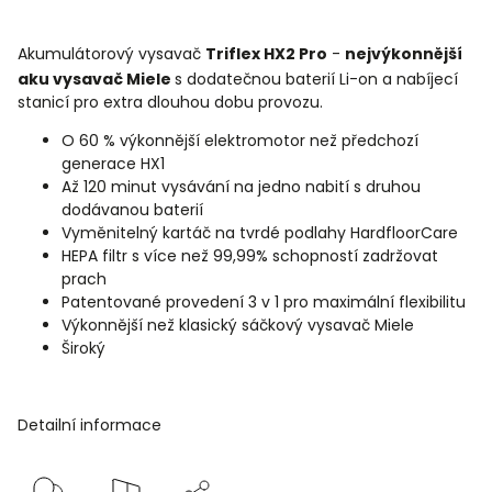
Akumulátorový vysavač
Triflex HX2 Pro
-
nejvýkonnější
aku vysavač Miele
s dodatečnou baterií Li-on
a nabíjecí
stanicí pro extra dlouhou dobu provozu.
O 60 % výkonnější elektromotor než předchozí
generace HX1
Až 120 minut vysávání na jedno nabití s druhou
dodávanou baterií
Vyměnitelný
kartáč na tvrdé podlahy HardfloorCare
HEPA filtr s více než 99,99% schopností zadržovat
prach
Patentované provedení 3 v 1 pro maximální flexibilitu
Výkonnější než klasický sáčkový vysavač Miele
Široký
Detailní informace