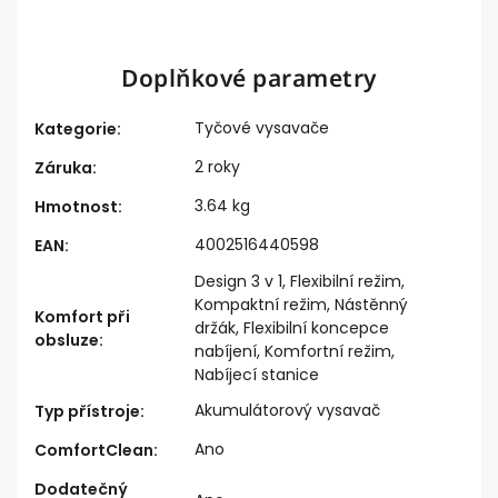
Doplňkové parametry
Tyčové vysavače
Kategorie
:
2 roky
Záruka
:
3.64 kg
Hmotnost
:
4002516440598
EAN
:
Design 3 v 1, Flexibilní režim,
Kompaktní režim, Nástěnný
Komfort při
držák, Flexibilní koncepce
obsluze
:
nabíjení, Komfortní režim,
Nabíjecí stanice
Akumulátorový vysavač
Typ přístroje
:
Ano
ComfortClean
:
Dodatečný