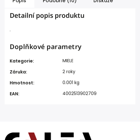
Popis
Podobné (10)
Diskuze
Detailní popis produktu
.
Doplňkové parametry
MIELE
Kategorie
:
2 roky
Záruka
:
0.001 kg
Hmotnost
:
4002513902709
EAN
: