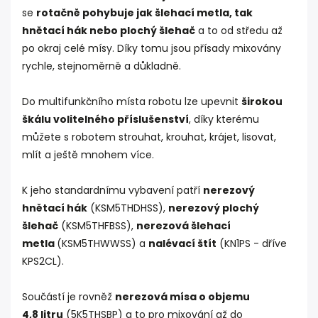
se
rotačně pohybuje jak šlehací metla, tak
hnětací hák nebo plochý šlehač
a to od středu až
po okraj celé mísy. Díky tomu jsou přísady mixovány
rychle, stejnoměrně a důkladně.
Do multifunkčního místa robotu lze upevnit
širokou
škálu volitelného příslušenství
, díky kterému
můžete s robotem strouhat, krouhat, krájet, lisovat,
mlít a ještě mnohem více.
K jeho standardnímu vybavení patří
nerezový
hnětací hák
(KSM5THDHSS),
nerezový plochý
šlehač
(KSM5THFBSS),
nerezová šlehací
metla
(KSM5THWWSS) a
nalévací štít
(KN1PS - dříve
KPS2CL).
Součástí je rovněž
nerezová mísa o objemu
4,8 litru
(5K5THSBP) a to pro mixování až do