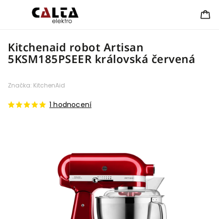
Kitchenaid robot Artisan
5KSM185PSEER královská červená
Značka:
KitchenAid
1 hodnocení