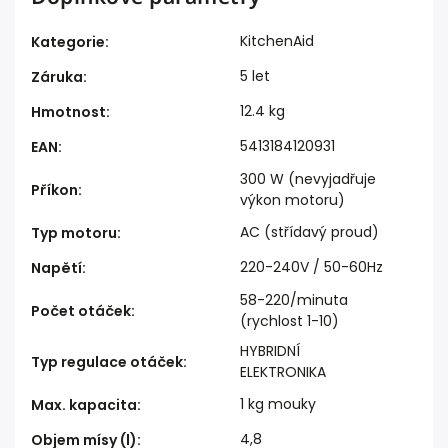
KitchenAid
Kategorie
:
5 let
Záruka
:
12.4 kg
Hmotnost
:
5413184120931
EAN
:
300 W (nevyjadřuje
Příkon
:
výkon motoru)
AC (střídavý proud)
Typ motoru
:
220-240V / 50-60Hz
Napětí
:
58-220/minuta
Počet otáček
:
(rychlost 1-10)
HYBRIDNÍ
Typ regulace otáček
:
ELEKTRONIKA
1 kg mouky
Max. kapacita
:
4,8
Objem mísy (l)
: