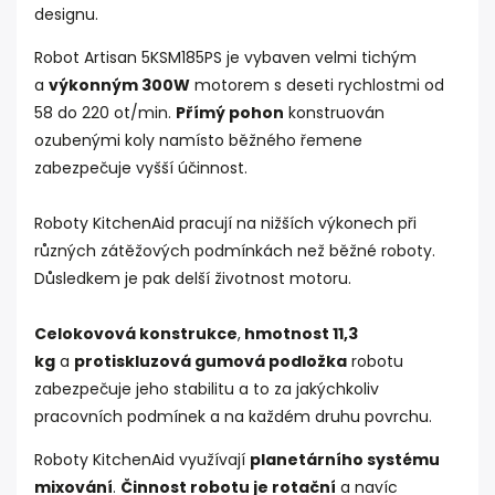
designu.
Robot Artisan 5KSM185PS je vybaven velmi tichým
a
výkonným 300W
motorem s deseti rychlostmi od
58 do 220 ot/min.
Přímý pohon
konstruován
ozubenými koly namísto běžného řemene
zabezpečuje vyšší účinnost.
Roboty KitchenAid pracují na nižších výkonech při
různých zátěžových podmínkách než běžné roboty.
Důsledkem je pak delší životnost motoru.
Celokovová konstrukce
,
hmotnost 11,3
kg
a
protiskluzová gumová podložka
robotu
zabezpečuje jeho stabilitu a to za jakýchkoliv
pracovních podmínek a na každém druhu povrchu.
Roboty KitchenAid využívají
planetárního systému
mixování
.
Činnost robotu je rotační
a navíc