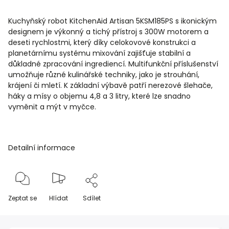
Kuchyňský robot KitchenAid Artisan 5KSM185PS s ikonickým
designem je výkonný a tichý přístroj s 300W motorem a
deseti rychlostmi, který díky celokovové konstrukci a
planetárnímu systému mixování zajišťuje stabilní a
důkladné zpracování ingrediencí. Multifunkční příslušenství
umožňuje různé kulinářské techniky, jako je strouhání,
krájení či mletí. K základní výbavě patří nerezové šlehače,
háky a mísy o objemu 4,8 a 3 litry, které lze snadno
vyměnit a mýt v myčce.
Detailní informace
Zeptat se
Hlídat
Sdílet