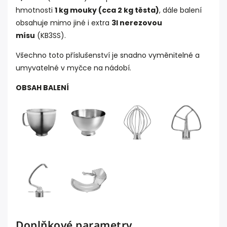
hmotnosti
1 kg mouky (cca 2 kg těsta)
, dále balení
obsahuje mimo jiné i extra
3l nerezovou
mísu
(KB3SS).
Všechno toto příslušenství je snadno vyměnitelné a
umyvatelné v myčce na nádobí.
OBSAH BALENÍ
Doplňkové parametry