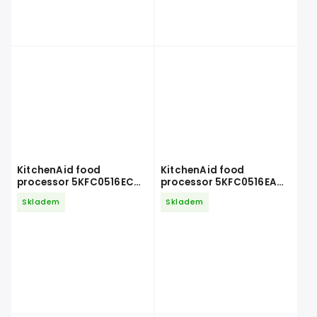
KitchenAid food
KitchenAid food
processor 5KFC0516ECU
processor 5KFC0516EAC
stříbrná
mandlová
Skladem
Skladem