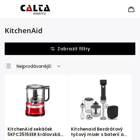
KitchenAid
Nejprodávanější
Nejlevnější
Nejdražší
Abecedně
KitchenAid sekáček
Kitchenaid Bezdrátový
5KFC3516EER královská
tyčový mixér s baterií a
červená
příslušenstvím