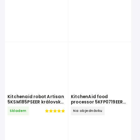
Kitchenaid robot Artisan
KitchenAid food
5KSM185PSEER královská
processor 5KFP0719EER
červená
mandlová
Skladem
Na objednávku