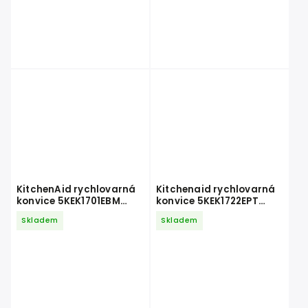
KitchenAid rychlovarná
Kitchenaid rychlovarná
konvice 5KEK1701EBM
konvice 5KEK1722EPT
matná černá
pistáciová
Skladem
Skladem