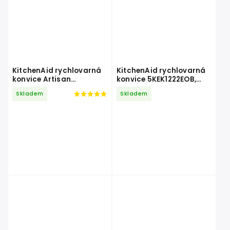
KitchenAid rychlovarná
KitchenAid rychlovarná
konvice Artisan
konvice 5KEK1222EOB,
5KEK1522EAC, mandlová
černá
Skladem
Skladem