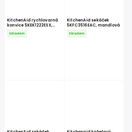
KitchenAid rychlovarná
KitchenAid sekáček
konvice 5KEK1222ESX,
5KFC3516EAC, mandlová
nerez
Skladem
Skladem
KitchenAid sekáček
Kitchenaid kabelový