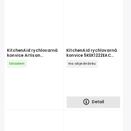
KitchenAid rychlovarná
KitchenAid rychlovarná
konvice Artisan
konvice 5KEK1222EAC
5KEK1522EER, královská
mandlová
Skladem
Na objednávku
červená
Detail