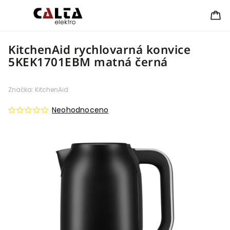
KitchenAid rychlovarná konvice
5KEK1701EBM matná černá
Značka:
KitchenAid
Neohodnoceno