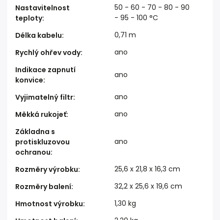
50 - 60 - 70 - 80 - 90
Nastavitelnost
- 95 - 100 °C
teploty
:
0,71 m
Délka kabelu
:
ano
Rychlý ohřev vody
:
Indikace zapnutí
ano
konvice
:
ano
Vyjimatelný filtr
:
ano
Měkká rukojeť
:
Základna s
ano
protiskluzovou
ochranou
:
25,6 x 21,8 x 16,3 cm
Rozměry výrobku
:
32,2 x 25,6 x 19,6 cm
Rozměry balení
:
1,30 kg
Hmotnost výrobku
: