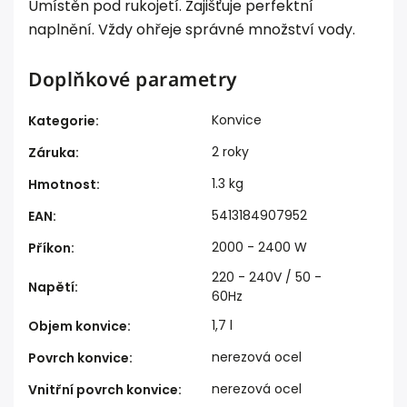
Umístěn pod rukojetí. Zajišťuje perfektní
naplnění. Vždy ohřeje správné množství vody.
Doplňkové parametry
Konvice
Kategorie
:
2 roky
Záruka
:
1.3 kg
Hmotnost
:
5413184907952
EAN
:
2000 - 2400 W
Příkon
:
220 - 240V / 50 -
Napětí
:
60Hz
1,7 l
Objem konvice
:
nerezová ocel
Povrch konvice
:
nerezová ocel
Vnitřní povrch konvice
: