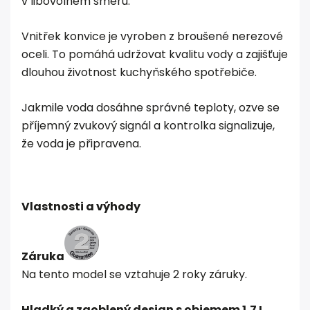
v libovolném směru.
Vnitřek konvice je vyroben z broušené nerezové
oceli. To pomáhá udržovat kvalitu vody a zajišťuje
dlouhou životnost kuchyňského spotřebiče.
Jakmile voda dosáhne správné teploty, ozve se
příjemný zvukový signál a kontrolka signalizuje,
že voda je připravena.
Vlastnosti a výhody
Záruka
Na tento model se vztahuje 2 roky záruky.
Hladký a zaoblený design s objemem 1,7 L