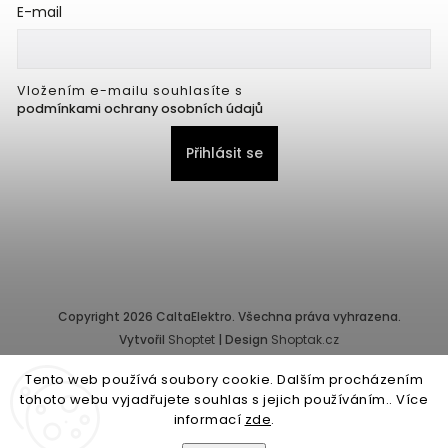
E-mail
Vložením e-mailu souhlasíte s
podmínkami ochrany osobních údajů
Přihlásit se
Copyright 2026
CaltaElektro
. Všechna práva vyhrazena.
Vytvořil
Shoptet
| Design
Shoptak.cz
Tento web používá soubory cookie. Dalším procházením
Provozovatel e-shopu: CALTA - K, s.r.o., IČ: 25155822, Pernerova
tohoto webu vyjadřujete souhlas s jejich používáním.. Více
10/32, Karlín, 186 00 Praha.
informací
zde
.
Společnost je zapsána v obchodním rejstříku vedeném Městským
soudem v Praze - oddíl C, vložka 87218.