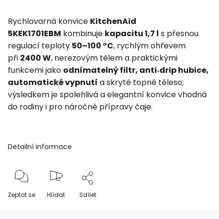
Rychlovarná konvice
KitchenAid
5KEK1701EBM
kombinuje
kapacitu 1,7 l
s přesnou
regulací teploty
50–100 °C
, rychlým ohřevem
při
2400 W
, nerezovým tělem a praktickými
funkcemi jako
odnímatelný filtr, anti‑drip hubice,
automatické vypnutí
a skryté topné těleso;
výsledkem je spolehlivá a elegantní konvice vhodná
do rodiny i pro náročné přípravy čaje.
Detailní informace
Zeptat se
Hlídat
Sdílet