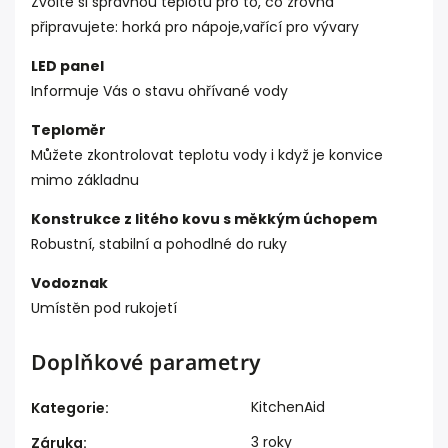
Zvolte si správnou teplotu pro to, co zrovna
připravujete: horká pro nápoje,vařící pro vývary
LED panel
Informuje Vás o stavu ohřívané vody
Teploměr
Můžete zkontrolovat teplotu vody i když je konvice
mimo základnu
Konstrukce z litého kovu s měkkým úchopem
Robustní, stabilní a pohodlné do ruky
Vodoznak
Umístěn pod rukojetí
Doplňkové parametry
KitchenAid
Kategorie
:
3 roky
Záruka
: