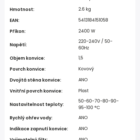
2.6 kg
Hmotnost
:
5413184151058
EAN
:
2400 W
Příkon
:
220-240V / 50-
Napětí
:
60Hz
1,5
Objem konvice
:
Kovový
Povrch konvice
:
ANO
Dvojitá stěna konvice
:
Plast
Vnitřní povrch konvice
:
50-60-70-80-90-
Nastavitelnost teploty
:
95-100 °C
ANO
Rychlý ohřev vody
:
ANO
Indikace zapnutí konvice
:
ANO
Vyjimatelný filtr
: