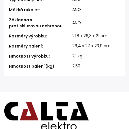
ANO
Měkká rukojeť
:
Základna s
ANO
protiskluzovou ochranou
:
21,8 x 26,3 x 21 cm
Rozměry výrobku
:
26,4 x 27 x 23,9 cm
Rozměry balení
:
2,1 kg
Hmotnost výrobku
:
2,50
Hmotnost balení (kg)
: