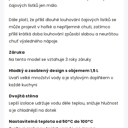
čajových lístků jen málo.
Dále platí, že příliš dlouhé louhování čajových lístků se
může projevit v hořké a nepříjemné chuti, zatímco
příliš krátká doba louhování způsobí slabou a neurčitou
chuť výsledného nápoje.
Záruka
Na tento model se vztahuje 3 roky záruky
Hladký a zaoblený design s objemem 1,5 L
Uvaří velké množství vody a je stylovým doplňkem v
každé kuchyni
Dvojitá stěna
Lepší izolace udržuje vodu déle teplou, snižuje hlučnost
a je chladnější na dotek
Nastavitelná teplota od 50°C do 100°C