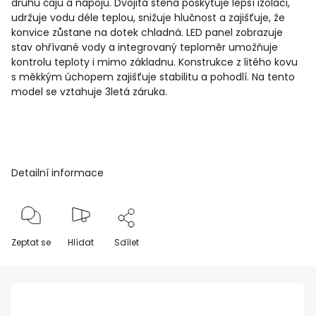
druhů čajů a nápojů. Dvojitá stěna poskytuje lepší izolaci,
udržuje vodu déle teplou, snižuje hlučnost a zajišťuje, že
konvice zůstane na dotek chladná. LED panel zobrazuje
stav ohřívané vody a integrovaný teploměr umožňuje
kontrolu teploty i mimo základnu. Konstrukce z litého kovu
s měkkým úchopem zajišťuje stabilitu a pohodlí. Na tento
model se vztahuje 3letá záruka.
Detailní informace
Zeptat se
Hlídat
Sdílet