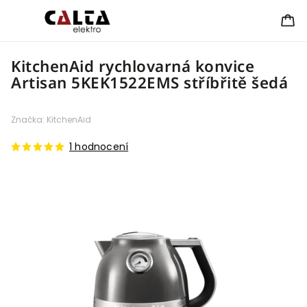
KitchenAid rychlovarná konvice
Artisan 5KEK1522EMS stříbřitě šedá
Značka:
KitchenAid
1 hodnocení