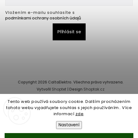
Vložením e-mailu souhlasíte s
podmínkami ochrany osobních údajů
Přihlásit se
Copyright 2026
CaltaElektro
. Všechna práva vyhrazena.
Vytvořil
Shoptet
| Design
Shoptak.cz
Tento web používá soubory cookie. Dalším procházením
Provozovatel e-shopu: CALTA - K, s.r.o., IČ: 25155822, Pernerova
tohoto webu vyjadřujete souhlas s jejich používáním.. Více
10/32, Karlín, 186 00 Praha.
informací
zde
.
Společnost je zapsána v obchodním rejstříku vedeném Městským
soudem v Praze - oddíl C, vložka 87218.
Nastavení
Obchodní podmínky
|
Ochrana osobních údajů