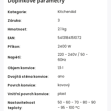
Doplňkové parametry
KitchenAid
Kategorie
:
3
Záruka
:
2.1 kg
Hmotnost
:
5413184151072
EAN
:
2400 W
Příkon
:
220 - 240V / 50 -
Napětí
:
60Hz
1,5 l
Objem konvice
:
ano
Dvojitá stěna konvice
:
kovový
Povrch konvice
:
plast
Vnitřní povrch konvice
:
50 - 60 - 70 - 80 - 90
Nastavitelnost
- 95 - 100 °C
teploty
: