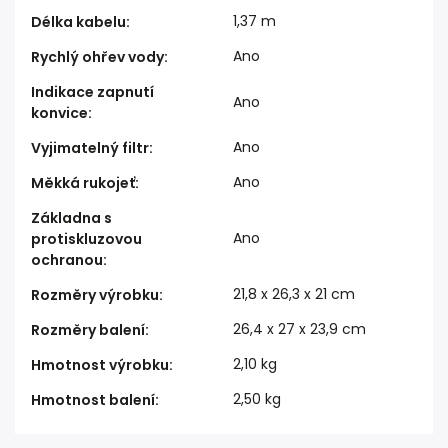
1,37 m
Délka kabelu
:
Ano
Rychlý ohřev vody
:
Indikace zapnutí
Ano
konvice
:
Ano
Vyjimatelný filtr
:
Ano
Měkká rukojeť
:
Základna s
Ano
protiskluzovou
ochranou
:
21,8 x 26,3 x 21 cm
Rozměry výrobku
:
26,4 x 27 x 23,9 cm
Rozměry balení
:
2,10 kg
Hmotnost výrobku
:
2,50 kg
Hmotnost balení
: