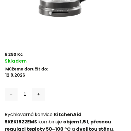
6 290 Kč
Skladem
Můžeme doručit do:
12.8.2026
Rychlovarná konvice
KitchenAid
5KEK1522EMS
kombinuje
objem 1,5 l
,
přesnou
regulaci teploty 50–100 °C
a
dvojitou stěnu
,