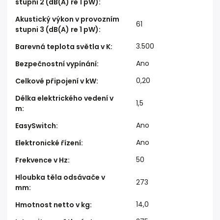
stupni 2 (dB(A) re 1 pW)
:
Akustický výkon v provozním
61
stupni 3 (dB(A) re 1 pW)
:
3.500
Barevná teplota světla v K
:
Ano
Bezpečnostní vypínání
:
0,20
Celkové připojení v kW
:
Délka elektrického vedení v
1,5
m
:
Ano
EasySwitch
:
Ano
Elektronické řízení
:
50
Frekvence v Hz
:
Hloubka těla odsávače v
273
mm
:
14,0
Hmotnost netto v kg
: