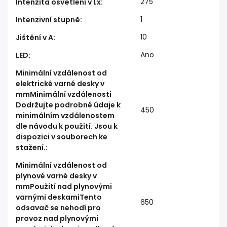
275
Intenzita osvětlení v Lx
:
1
Intenzivní stupně
:
10
Jištění v A
:
Ano
LED
:
Minimální vzdálenost od
elektrické varné desky v
mmMinimální vzdálenosti
Dodržujte podrobné údaje k
450
minimálním vzdálenostem
dle návodu k použití. Jsou k
dispozici v souborech ke
stažení.
:
Minimální vzdálenost od
plynové varné desky v
mmPoužití nad plynovými
varnými deskamiTento
650
odsavač se nehodí pro
provoz nad plynovými