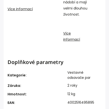
nádobí a mají
velmi dlouhou
Více informací
životnost.
Více
informací
Doplňkové parametry
Vestavné
Kategorie
:
odsavače par
2 roky
Záruka
:
12 kg
Hmotnost
:
4002516495895
EAN
: