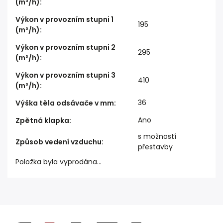
(m³/h)
:
Výkon v provozním stupni 1
195
(m³/h)
:
Výkon v provozním stupni 2
295
(m³/h)
:
Výkon v provozním stupni 3
410
(m³/h)
:
36
Výška těla odsávače v mm
:
Ano
Zpětná klapka
:
s možností
Způsob vedení vzduchu
:
přestavby
Položka byla vyprodána…