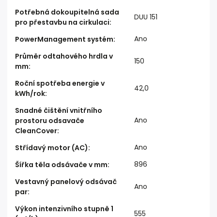
Potřebná dokoupitelná sada
DUU 151
pro přestavbu na cirkulaci
:
Ano
PowerManagement systém
:
Průměr odtahového hrdla v
150
mm
:
Roční spotřeba energie v
42,0
kWh/rok
:
Snadné čištění vnitřního
Ano
prostoru odsavače
CleanCover
:
Ano
Střídavý motor (AC)
:
896
Šířka těla odsávače v mm
:
Vestavný panelový odsávač
Ano
par
:
Výkon intenzivního stupně 1
555