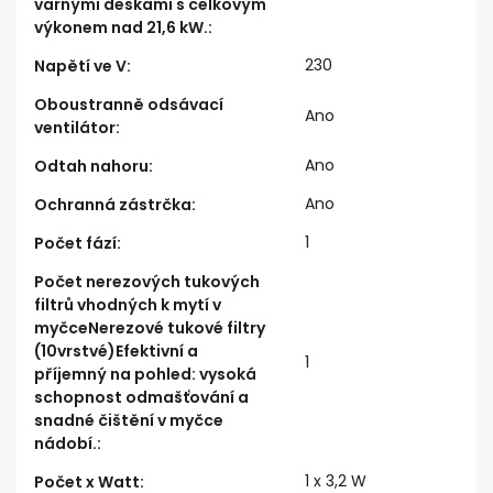
varnými deskami s celkovým
výkonem nad 21,6 kW.
:
230
Napětí ve V
:
Oboustranně odsávací
Ano
ventilátor
:
Ano
Odtah nahoru
:
Ano
Ochranná zástrčka
:
1
Počet fází
:
Počet nerezových tukových
filtrů vhodných k mytí v
myčceNerezové tukové filtry
(10vrstvé)Efektivní a
1
příjemný na pohled: vysoká
schopnost odmašťování a
snadné čištění v myčce
nádobí.
:
1 x 3,2 W
Počet x Watt
: