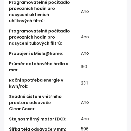
Programovatelné počitadlo
provozních hodin pro
Ano
nasycení aktivních
uhlíkových filtrů
:
Programovatelné počitadlo
Ano
provozních hodin pro
nasycení tukových filtrů
:
Ano
Propojení s Miele@home
:
Průměr odtahového hrdla v
150
mm
:
Roční spotřeba energie v
23,1
kWh/rok
:
Snadné čištění vnitřního
Ano
prostoru odsavače
CleanCover
:
Ano
Stejnosměrný motor (DC)
:
596
Šířka těla odsávače v mm
: