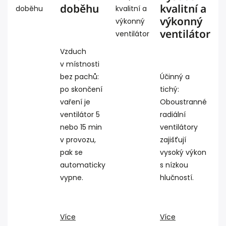
doběhu
kvalitní a
výkonný
ventilátor
Vzduch
v místnosti
bez pachů:
Účinný a
po skončení
tichý:
vaření je
Oboustranné
ventilátor 5
radiální
nebo 15 min
ventilátory
v provozu,
zajišťují
pak se
vysoký výkon
automaticky
s nízkou
vypne.
hlučností.
Více
Více