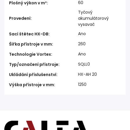
60
Plošný výkon v m²
:
Tyčový
Provedení
:
akumulátorový
vysavač
Ano
Sací štětec HX-DB
:
260
Šířka přístroje v mm
:
Ano
Technologie Vortex
:
SQLL0
Typ/označení přístroje
:
HX-AH 20
Ukládání příslušenství
:
1250
Výška přístroje v mm
: