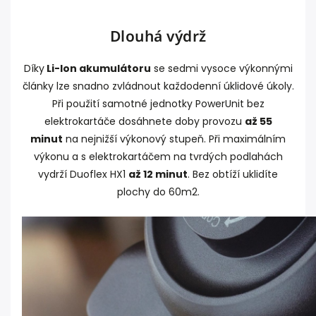
Dlouhá výdrž
Díky
Li-Ion akumulátoru
se sedmi vysoce výkonnými
články lze snadno zvládnout každodenní úklidové úkoly.
Při použití samotné jednotky PowerUnit bez
elektrokartáče dosáhnete doby provozu
až 55
minut
na nejnižší výkonový stupeň. Při maximálním
výkonu a s elektrokartáčem na tvrdých podlahách
vydrží Duoflex HX1
až 12 minut
. Bez obtíží uklidíte
plochy do 60m2.