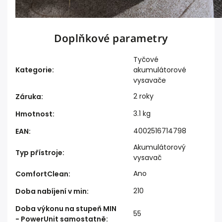
Doplňkové parametry
Tyčové
Kategorie
:
akumulátorové
vysavače
2 roky
Záruka
:
3.1 kg
Hmotnost
:
4002516714798
EAN
:
Akumulátorový
Typ přístroje
:
vysavač
Ano
ComfortClean
:
210
Doba nabíjení v min
:
Doba výkonu na stupeň MIN
55
- PowerUnit samostatně
: