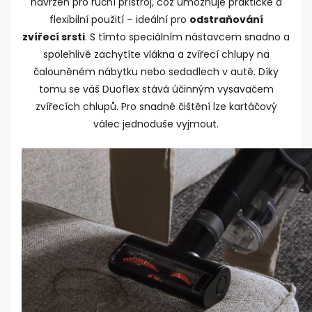
navržen pro ruční přístroj, což umožňuje praktické a
flexibilní použití – ideální pro
odstraňování
zvířecí srsti
. S tímto speciálním nástavcem snadno a
spolehlivě zachytíte vlákna a zvířecí chlupy na
čalouněném nábytku nebo sedadlech v autě. Díky
tomu se váš Duoflex stává účinným vysavačem
zvířecích chlupů. Pro snadné čištění lze kartáčový
válec jednoduše vyjmout.