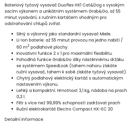
Bateriový tyčový vysavač Duoflex HX1 Cat&Dog s vysokým
sacím výkonem a unikátním systémem Grab&Go, až 55
minut vysávání, s ručním kartáčem vhodným pro
odstraňování chlupů zvířat.
Silný a výkonný jako standardní vysavač Miele.
Li-Ion baterie: až 55 minut provozu na jedno nabití /
2
60 m
podlahové plochy
Inovativní funkce 2 v 1 pro maximální flexibilitu.
Pohodlná funkce Grab&Go díky nástěnnému držáku
se systémem SpeedLook (tahem nahoru získáte
ruční vysavač, tahem k sobě získáte tyčový vysavač).
Chytrý podlahový elektrický kartáč s automatickým
nastavením výkonu.
Lehký a kompaktní. Hmotnost 3,1 kg, nádoba na prach
0,3 l.
Filtr s více než 99,99% schopností zadržovat prach
Ruční elektrokartáč Electro Compact HX-EC 20
Detailní informace