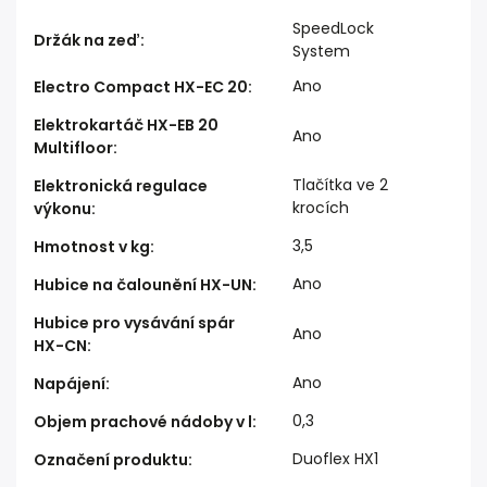
SpeedLock
Držák na zeď
:
System
Ano
Electro Compact HX-EC 20
:
Elektrokartáč HX-EB 20
Ano
Multifloor
:
Tlačítka ve 2
Elektronická regulace
krocích
výkonu
:
3,5
Hmotnost v kg
:
Ano
Hubice na čalounění HX-UN
:
Hubice pro vysávání spár
Ano
HX-CN
:
Ano
Napájení
:
0,3
Objem prachové nádoby v l
:
Duoflex HX1
Označení produktu
: