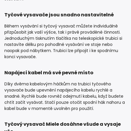
Tyčové vysavače jsou snadno nastavitelné
Během vysávání si tyčový vysavač můžete individuálně
přizpůsobit jak vaší výšce, tak i právě prováděné činnosti.
Jednoduchým tisknutím tlačítka na teleskopické trubici si
nastavíte délku pro pohodlné vysávání ve stoje nebo
naopak pod nábytkem. Trubici lze připojit i ke spodnímu
konci vysavače.
Napájecí kabel má své pevné místo
Díky dvěma kabelovým háčkům na trubici tyčového
vysavače bude upevnění napájecího kabelu rychlé a
snadné. Rychlé bude rovněž odejmutí kabelu, když budete
chtít začít vysávat. Stačí pouze otočit spodní hák nahoru a
kabel bude v momentě uvolněn pro použití.
Tyčový vysavač Miele dosáhne všude a vysaje