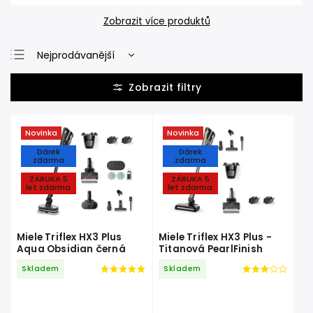
Zobrazit více produktů
Nejprodávanější
Nejlevnější
Nejdražší
Abecedně
Novinka
Novinka
Dárek
Dárek
zdarma
zdarma
ZÁRUKA 5
ZÁRUKA 5
let zdarma
let zdarma
Miele Triflex HX3 Plus
Miele Triflex HX3 Plus -
Aqua Obsidian černá
Titanová PearlFinish
Skladem
Skladem