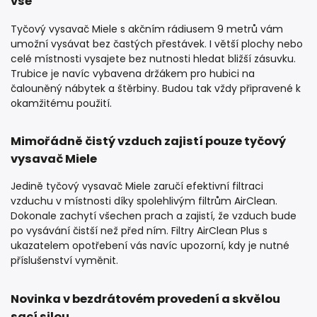
vše
Tyčový vysavač Miele s akčním rádiusem 9 metrů vám
umožní vysávat bez častých přestávek. I větší plochy nebo
celé místnosti vysajete bez nutnosti hledat bližší zásuvku.
Trubice je navíc vybavena držákem pro hubici na
čalouněný nábytek a štěrbiny. Budou tak vždy připravené k
okamžitému použití.
Mimořádně čistý vzduch zajistí pouze tyčový
vysavač Miele
Jedině tyčový vysavač Miele zaručí efektivní filtraci
vzduchu v místnosti díky spolehlivým filtrům AirClean.
Dokonale zachytí všechen prach a zajistí, že vzduch bude
po vysávání čistší než před ním. Filtry AirClean Plus s
ukazatelem opotřebení vás navíc upozorní, kdy je nutné
příslušenství vyměnit.
Novinka v bezdrátovém provedení a skvělou
sací silou