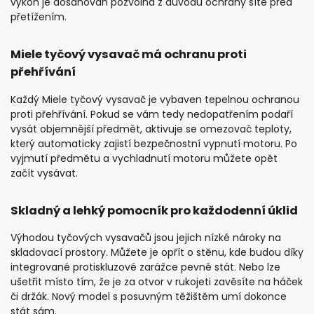
výkon je dosahován pozvolna z důvodu ochrany sítě před
přetížením.
Miele tyčový vysavač má ochranu proti
přehřívání
Každý Miele tyčový vysavač je vybaven tepelnou ochranou
proti přehřívání. Pokud se vám tedy nedopatřením podaří
vysát objemnější předmět, aktivuje se omezovač teploty,
který automaticky zajistí bezpečnostní vypnutí motoru. Po
vyjmutí předmětu a vychladnutí motoru můžete opět
začít vysávat.
Skladný a lehký pomocník pro každodenní úklid
Výhodou tyčových vysavačů jsou jejich nízké nároky na
skladovací prostory. Můžete je opřít o stěnu, kde budou díky
integrované protiskluzové zarážce pevně stát. Nebo lze
ušetřit místo tím, že je za otvor v rukojeti zavěsíte na háček
či držák. Nový model s posuvným těžištěm umí dokonce
stát sám.