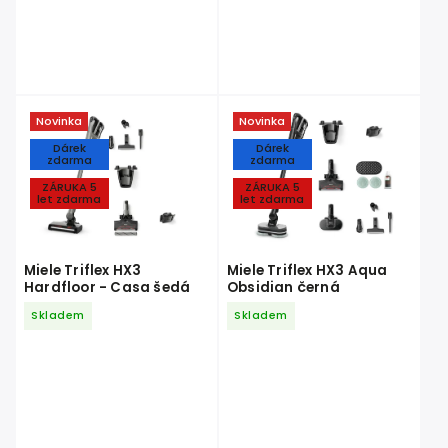
Novinka
Novinka
Dárek
Dárek
zdarma
zdarma
ZÁRUKA 5
ZÁRUKA 5
let zdarma
let zdarma
Miele Triflex HX3
Miele Triflex HX3 Aqua
Hardfloor - Casa šedá
Obsidian černá
Skladem
Skladem