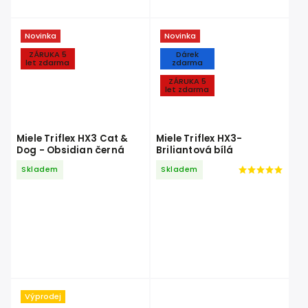
Novinka
Novinka
ZÁRUKA 5
Dárek
let zdarma
zdarma
ZÁRUKA 5
let zdarma
Miele Triflex HX3 Cat &
Miele Triflex HX3-
Dog - Obsidian černá
Briliantová bílá
Skladem
Skladem
Výprodej