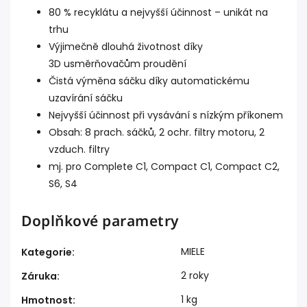
80 % recyklátu
a nejvyšší účinnost – unikát na
trhu
Výjimečně dlouhá životnost díky
3D usměrňovačům proudění
Čistá výměna sáčku díky automatickému
uzavírání sáčku
Nejvyšší účinnost při vysávání s nízkým příkonem
Obsah: 8 prach. sáčků, 2 ochr. filtry motoru, 2
vzduch. filtry
mj. pro Complete C1, Compact C1, Compact C2,
S6, S4
Doplňkové parametry
MIELE
Kategorie
:
2 roky
Záruka
:
1 kg
Hmotnost
: