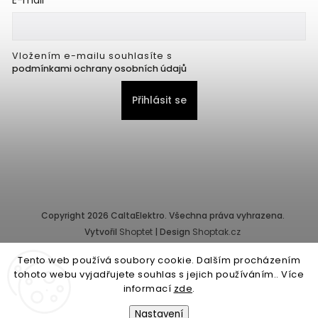
E-mail
Vložením e-mailu souhlasíte s
podmínkami ochrany osobních údajů
Přihlásit se
Copyright 2026
CaltaElektro
. Všechna práva vyhrazena.
Vytvořil
Shoptet
| Design
Shoptak.cz
Tento web používá soubory cookie. Dalším procházením
Provozovatel e-shopu: CALTA - K, s.r.o., IČ: 25155822, Pernerova
tohoto webu vyjadřujete souhlas s jejich používáním.. Více
10/32, Karlín, 186 00 Praha.
informací
zde
.
Společnost je zapsána v obchodním rejstříku vedeném Městským
soudem v Praze - oddíl C, vložka 87218.
Nastavení