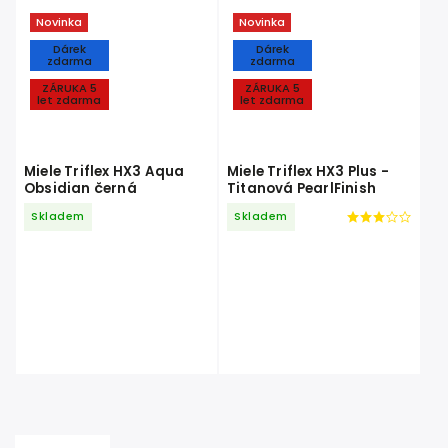
Novinka
Novinka
Dárek
Dárek
zdarma
zdarma
ZÁRUKA 5
ZÁRUKA 5
let zdarma
let zdarma
Miele Triflex HX3 Aqua
Miele Triflex HX3 Plus -
Obsidian černá
Titanová PearlFinish
Skladem
Skladem