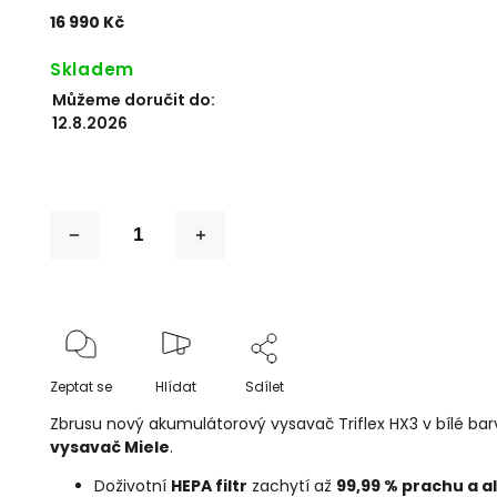
16 990 Kč
Skladem
Můžeme doručit do:
12.8.2026
Zeptat se
Hlídat
Sdílet
Zbrusu nový akumulátorový vysavač Triflex HX3 v bílé ba
vysavač Miele
.
Doživotní
HEPA filtr
zachytí až
99,99 % prachu a 