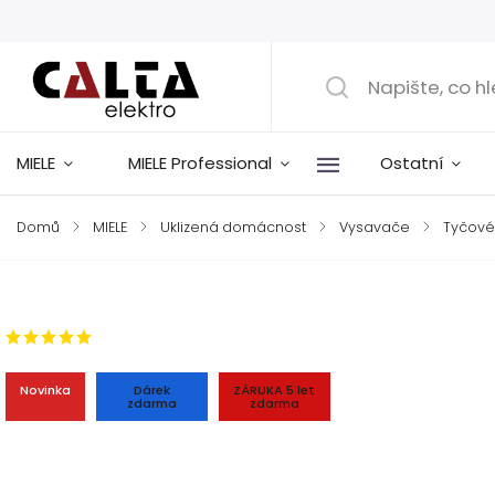
MIELE
MIELE Professional
Ostatní
Domů
/
MIELE
/
Uklizená domácnost
/
Vysavače
/
Tyčové
Značka:
Miele
1 hodnocení
Novinka
Dárek
ZÁRUKA 5 let
zdarma
zdarma