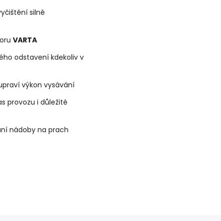
čištění silně
toru
VARTA
ho odstavení kdekoliv v
upraví výkon vysávání
s provozu i důležité
ní nádoby na prach