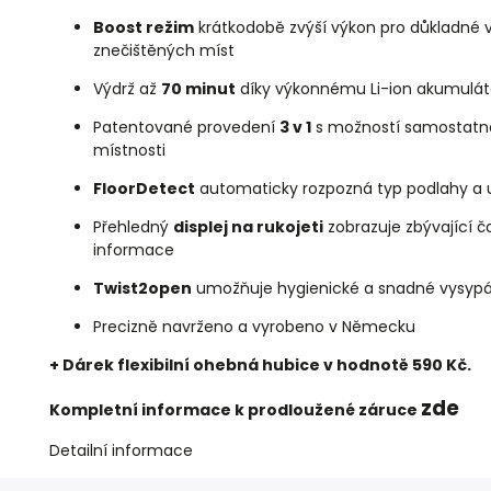
Boost režim
krátkodobě zvýší výkon pro důkladné vy
znečištěných míst
Výdrž až
70 minut
díky výkonnému Li-ion akumulá
Patentované provedení
3 v 1
s možností samostatné
místnosti
FloorDetect
automaticky rozpozná typ podlahy a 
Přehledný
displej na rukojeti
zobrazuje zbývající ča
informace
Twist2open
umožňuje hygienické a snadné vysypá
Precizně navrženo a vyrobeno v Německu
+
Dárek flexibilní ohebná hubice v hodnotě 590 Kč.
zde
Kompletní informace k prodloužené záruce
Detailní informace