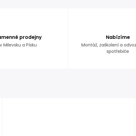
amenné prodejny
Nabízíme
v Milevsku a Písku
Montáž, zaškolení a odvo
spotřebiče