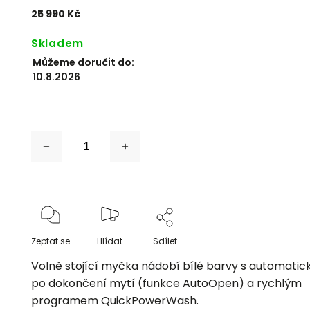
25 990 Kč
Skladem
Můžeme doručit do:
10.8.2026
Zeptat se
Hlídat
Sdílet
Volně stojící myčka nádobí bílé barvy s automati
po dokončení mytí (funkce AutoOpen) a rychlým
programem
QuickPowerWash
.