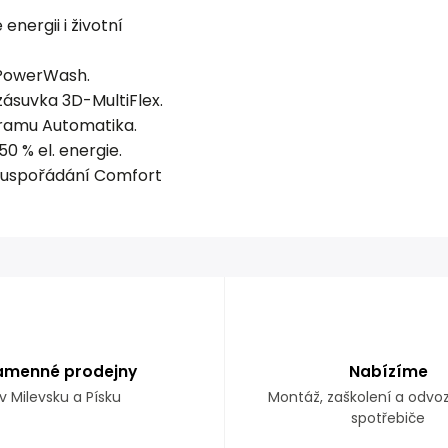
energii i životní
ckPowerWash.
 zásuvka 3D-MultiFlex.
ogramu Automatika.
50 % el. energie.
é uspořádání Comfort
amenné prodejny
Nabízíme
v Milevsku a Písku
Montáž, zaškolení a odvo
spotřebiče