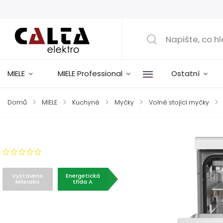
MIELE
MIELE Professional
Ostatní
Domů
/
MIELE
/
Kuchyně
/
Myčky
/
Volně stojící myčky
/
Značka:
Miele
Neohodnoceno
Vystaveno
Energetická
Milevsko
třída A