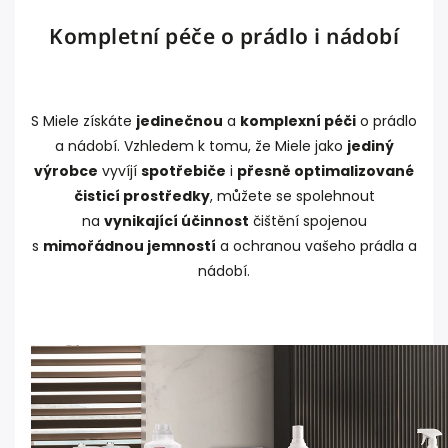
Kompletní péče o prádlo i nádobí
S Miele získáte
jedinečnou
a
komplexní péči
o prádlo
a nádobí. Vzhledem k tomu, že Miele jako
jediný
výrobce
vyvíjí
spotřebiče
i
přesně optimalizované
čisticí prostředky
, můžete se spolehnout
na
vynikající účinnost
čištění spojenou
s
mimořádnou jemností
a ochranou vašeho prádla a
nádobí.