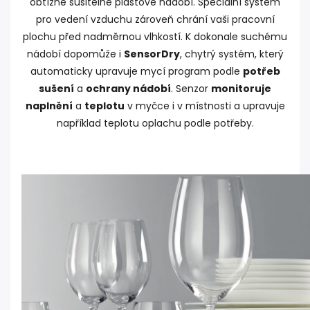
obtížně sušitelné plastové nádobí. Speciální systém
pro vedení vzduchu zároveň chrání vaši pracovní
plochu před nadměrnou vlhkostí. K dokonale suchému
nádobí dopomůže i
SensorDry
, chytrý systém, který
automaticky upravuje mycí program podle
potřeb
sušení
a
ochrany nádobí
. Senzor
monitoruje
naplnění
a
teplotu
v myčce i v místnosti a upravuje
například teplotu oplachu podle potřeby.