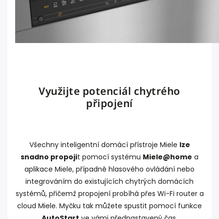
Využijte potenciál chytrého
připojení
Všechny inteligentní domácí přístroje Miele
lze
snadno propoji
t pomocí systému
Miele@home
a
aplikace Miele, případně hlasového ovládání nebo
integrováním do existujících chytrých domácích
systémů, přičemž propojení probíhá přes Wi-Fi router a
cloud Miele. Myčku tak můžete spustit pomocí funkce
AutoStart
ve vámi přednastavený čas.