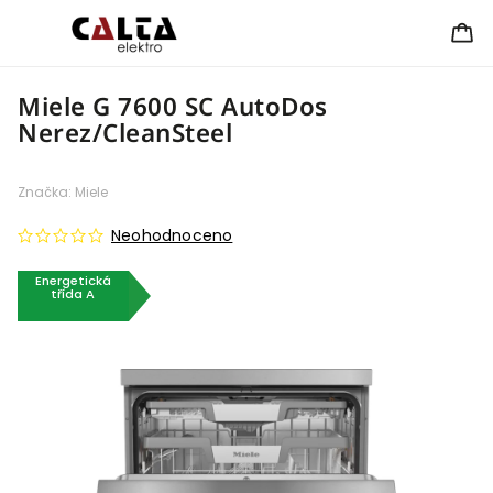
Miele G 7600 SC AutoDos
Nerez/CleanSteel
Značka:
Miele
Neohodnoceno
Energetická
třída A