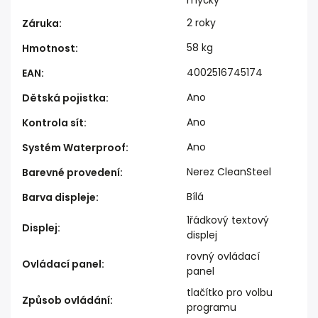
myčky
2 roky
Záruka
:
58 kg
Hmotnost
:
4002516745174
EAN
:
Ano
Dětská pojistka
:
Ano
Kontrola sít
:
Ano
Systém Waterproof
:
Nerez CleanSteel
Barevné provedení
:
Bílá
Barva displeje
:
1řádkový textový
Displej
:
displej
rovný ovládací
Ovládací panel
:
panel
tlačítko pro volbu
Způsob ovládání
:
programu