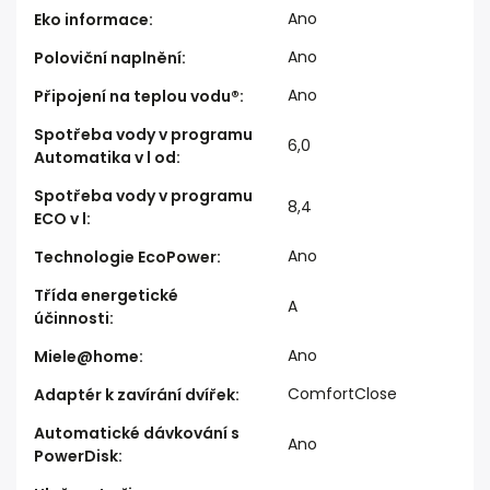
Ano
Eko informace
:
Ano
Poloviční naplnění
:
Ano
Připojení na teplou vodu®
:
Spotřeba vody v programu
6,0
Automatika v l od
:
Spotřeba vody v programu
8,4
ECO v l
:
Ano
Technologie EcoPower
:
Třída energetické
A
účinnosti
:
Ano
Miele@home
:
ComfortClose
Adaptér k zavírání dvířek
:
Automatické dávkování s
Ano
PowerDisk
: