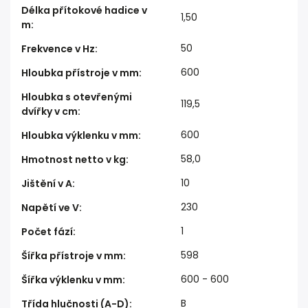
Délka přítokové hadice v
1,50
m
:
50
Frekvence v Hz
:
600
Hloubka přístroje v mm
:
Hloubka s otevřenými
119,5
dvířky v cm
:
600
Hloubka výklenku v mm
:
58,0
Hmotnost netto v kg
:
10
Jištění v A
:
230
Napětí ve V
:
1
Počet fází
:
598
Šířka přístroje v mm
:
600 - 600
Šířka výklenku v mm
:
B
Třída hlučnosti (A-D)
: