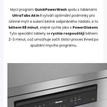
Mycí program
QuickPowerWash
spolu s tabletami
UltraTabs All in 1
vytváří optimální podmínky pro
účinné mytí a sušení běžně zašpiněného nádobí, a to
během 58 minut
, stejně rychle jako s
PowerDiskem
.
Tyto speciální tablety se
rychle rozpouštějí
během
2–3 minut, což umožňuje začít čisticí proces ihned po
spuštění mycího programu.