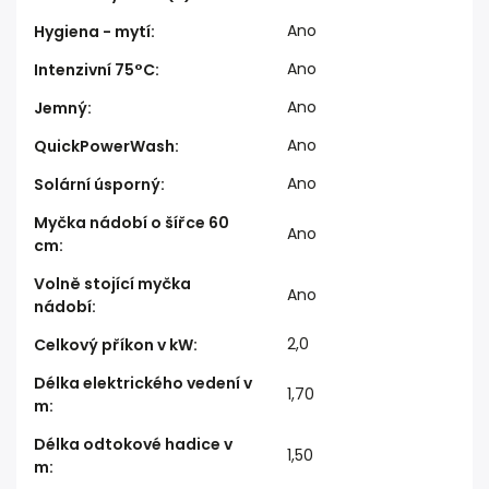
Ano
Hygiena - mytí
:
Ano
Intenzivní 75°C
:
Ano
Jemný
:
Ano
QuickPowerWash
:
Ano
Solární úsporný
:
Myčka nádobí o šířce 60
Ano
cm
:
Volně stojící myčka
Ano
nádobí
:
2,0
Celkový příkon v kW
:
Délka elektrického vedení v
1,70
m
:
Délka odtokové hadice v
1,50
m
: