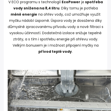
V ECO programu s technologií
EcoPower
je
spotřeba
vody snížena na 8,4 litru
. Díky tomu je potřeba
méně energie
na ohřev vody, což umožňuje využít
myčku nádobí úsporně. Úspora vody je dosažena díky
důmyslně zpracovanému přívodu vody a nové filtraci s
vysokou účinností. Dodatečná izolace snižuje tepelné
ztráty, a s tím i spotřebu energie při ohřevu vody.
Velkým bonusem je i možnost připojení myčky na
přívod teplé vody
.