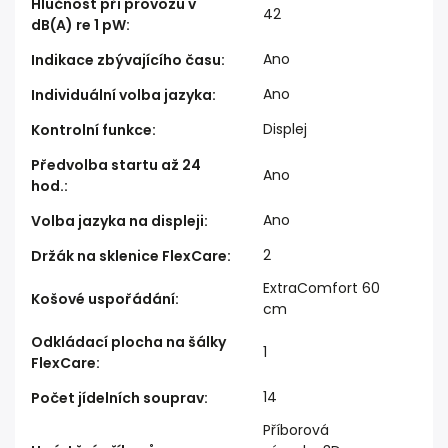
Hlučnost při provozu v
42
dB(A) re 1 pW
:
Ano
Indikace zbývajícího času
:
Ano
Individuální volba jazyka
:
Displej
Kontrolní funkce
:
Předvolba startu až 24
Ano
hod.
:
Ano
Volba jazyka na displeji
:
2
Držák na sklenice FlexCare
:
ExtraComfort 60
Košové uspořádání
:
cm
Odkládací plocha na šálky
1
FlexCare
:
14
Počet jídelních souprav
:
Příborová