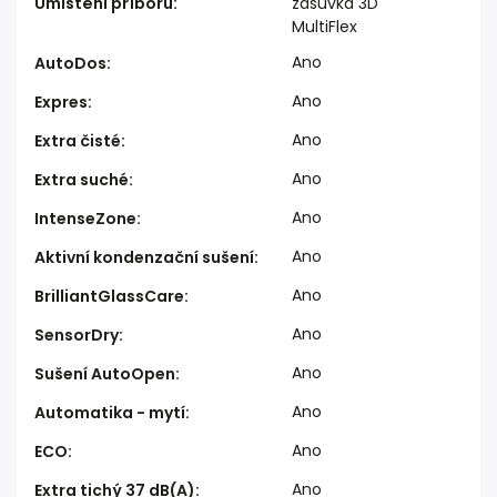
Umístění příborů
:
zásuvka 3D
MultiFlex
Ano
AutoDos
:
Ano
Expres
:
Ano
Extra čisté
:
Ano
Extra suché
:
Ano
IntenseZone
:
Ano
Aktivní kondenzační sušení
:
Ano
BrilliantGlassCare
:
Ano
SensorDry
:
Ano
Sušení AutoOpen
:
Ano
Automatika - mytí
:
Ano
ECO
:
Ano
Extra tichý 37 dB(A)
: