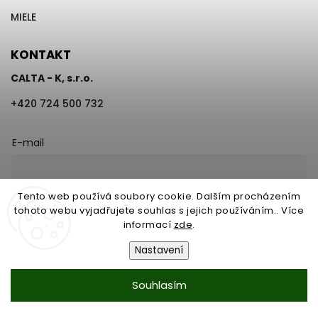
MIELE
KONTAKT
CALTA - K, s.r.o.
+420 724 500 732
E-mail
Tento web používá soubory cookie. Dalším procházením
Vložením e-mailu souhlasíte s
tohoto webu vyjadřujete souhlas s jejich používáním.. Více
podmínkami ochrany osobních údajů
informací
zde
.
Přihlásit se
Nastavení
Souhlasím