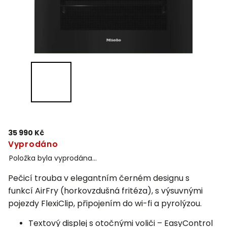
35 990 Kč
Vyprodáno
Položka byla vyprodána…
Pečicí trouba v elegantním černém designu s
funkcí
AirFry
(horkovzdušná fritéza), s výsuvnými
pojezdy FlexiClip, připojením do wi-fi a pyrolýzou.
Textový displej s otočnými voliči – EasyControl