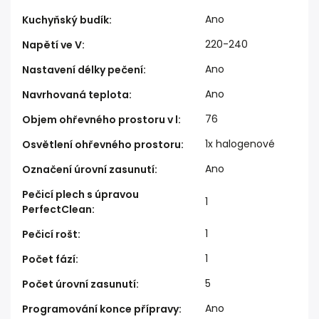
Ano
Kuchyňský budík
:
220-240
Napětí ve V
:
Ano
Nastavení délky pečení
:
Ano
Navrhovaná teplota
:
76
Objem ohřevného prostoru v l
:
1x halogenové
Osvětlení ohřevného prostoru
:
Ano
Označení úrovní zasunutí
:
Pečicí plech s úpravou
1
PerfectClean
:
1
Pečicí rošt
:
1
Počet fází
:
5
Počet úrovní zasunutí
:
Ano
Programování konce přípravy
: