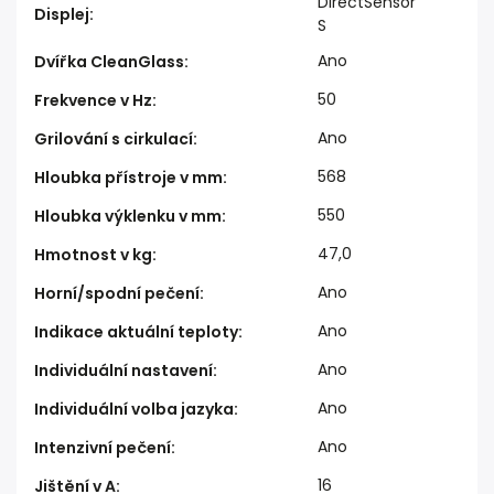
DirectSensor
Displej
:
S
Ano
Dvířka CleanGlass
:
50
Frekvence v Hz
:
Ano
Grilování s cirkulací
:
568
Hloubka přístroje v mm
:
550
Hloubka výklenku v mm
:
47,0
Hmotnost v kg
:
Ano
Horní/spodní pečení
:
Ano
Indikace aktuální teploty
:
Ano
Individuální nastavení
:
Ano
Individuální volba jazyka
:
Ano
Intenzivní pečení
:
16
Jištění v A
: