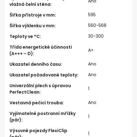
Ano
vlažná čelní stěna
:
595
Šířka přístroje v mm
:
560-568
Šířka výklenku v mm
:
30-300
Teploty ve °C
:
Třída energetické účinnosti
A+
(A+++ – D)
:
Ano
Ukazatel denního času
:
Ano
Ukazatel požadované teploty
:
Univerzální plech s úpravou
1
PerfectClean
:
Ano
Vestavná pečicí trouba
:
Vyjímatelné postranní mřížky
1
(pár)
:
Výsuvné pojezdy FlexiClip
1
(pár)
: