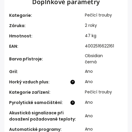
Doplňkové parametry
Pečící trouby
Kategorie
:
2 roky
Záruka
:
47 kg
Hmotnost
:
4002516622161
EAN
:
Obsidian
Barva přístroje
:
černá
Ano
Gril
:
Ano
Horký vzduch plus
:
?
Pečící trouby
Kategorie zařízení
:
Ano
Pyrolytické samočištění
:
?
Akustická signalizace při
Ano
dosažení požadované teploty
:
Ano
Automatické programy
: