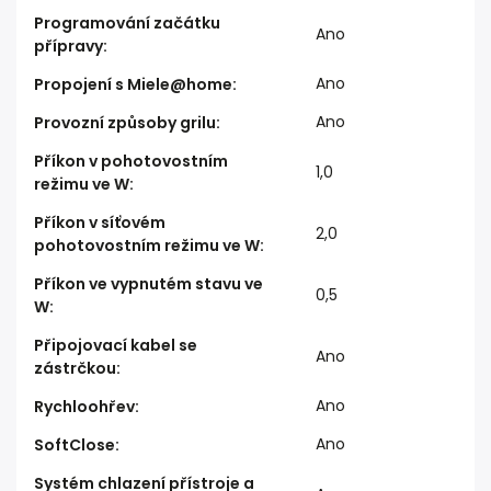
Programování začátku
Ano
přípravy
:
Ano
Propojení s Miele@home
:
Ano
Provozní způsoby grilu
:
Příkon v pohotovostním
1,0
režimu ve W
:
Příkon v síťovém
2,0
pohotovostním režimu ve W
:
Příkon ve vypnutém stavu ve
0,5
W
:
Připojovací kabel se
Ano
zástrčkou
:
Ano
Rychloohřev
:
Ano
SoftClose
:
Systém chlazení přístroje a