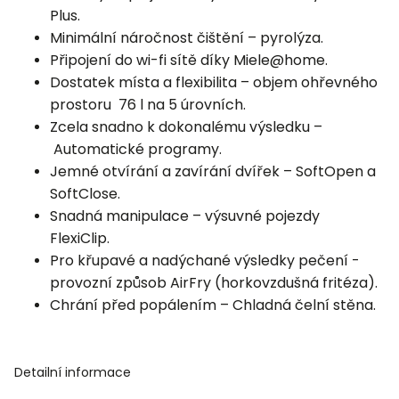
Plus.
Minimální náročnost čištění – pyrolýza.
Připojení do wi-fi sítě díky Miele@home.
Dostatek místa a flexibilita – objem ohřevného
prostoru 76 l na 5 úrovních.
Zcela snadno k dokonalému výsledku –
Automatické programy
.
Jemné otvírání a zavírání dvířek – SoftOpen a
SoftClose.
Snadná manipulace – výsuvné pojezdy
FlexiClip.
Pro křupavé a nadýchané výsledky pečení -
provozní způsob AirFry (horkovzdušná fritéza).
Chrání před popálením – Chladná čelní stěna.
Detailní informace