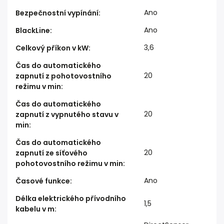
Ano
Bezpečnostní vypínání
:
Ano
BlackLine
:
3,6
Celkový příkon v kW
:
Čas do automatického
20
zapnutí z pohotovostního
režimu v min
:
Čas do automatického
20
zapnutí z vypnutého stavu v
min
:
Čas do automatického
20
zapnutí ze síťového
pohotovostního režimu v min
:
Ano
Časové funkce
:
Délka elektrického přívodního
1,5
kabelu v m
: