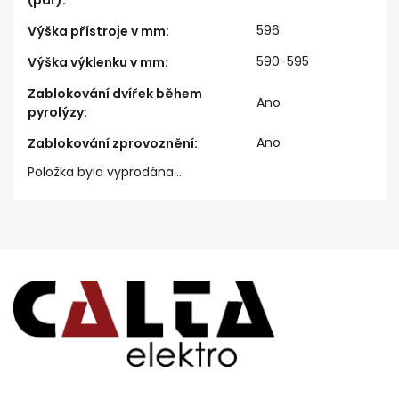
596
Výška přístroje v mm
:
590-595
Výška výklenku v mm
:
Zablokování dvířek během
Ano
pyrolýzy
:
Ano
Zablokování zprovoznění
:
Položka byla vyprodána…