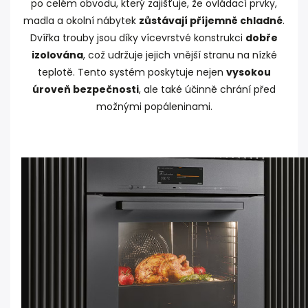
po celém obvodu, který zajišťuje, že ovládací prvky,
madla a okolní nábytek
zůstávají příjemně chladné
.
Dvířka trouby jsou díky vícevrstvé konstrukci
dobře
izolována
, což udržuje jejich vnější stranu na nízké
teplotě. Tento systém poskytuje nejen
vysokou
úroveň bezpečnosti
, ale také účinně chrání před
možnými popáleninami.