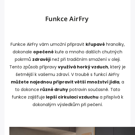
Funkce AirFry
Funkce AirFry vám umožní připravit
křupavé
hranolky,
dokonale
opečené
kuře a mnoho dalších chutných
pokrmů
zdravěji
než při tradičním smažení v oleji.
Tento způsob přípravy
využívá horký vzduch
, který je
šetrnější k vašemu zdraví. V troubě s funkcí AirFry
můžete najednou připravit větší množství jídla
, a
to dokonce
různé druhy
potravin současně. Tato
funkce zajišťuje
lepší cirkulaci vzduchu
a přispívá k
dokonalým výsledkům při pečení.