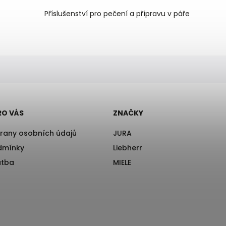
Příslušenství pro pečení a přípravu v páře
RO VÁS
ZNAČKY
rany osobních údajů
JURA
dmínky
Liebherr
atba
MIELE