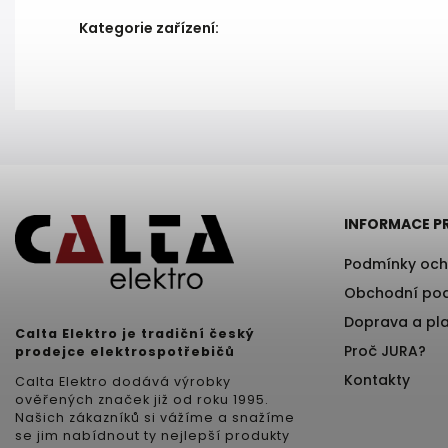
Kategorie zařízení
:
INFORMACE P
Podmínky och
Obchodní po
Doprava a pl
Calta Elektro je tradiční český
Proč JURA?
prodejce elektrospotřebičů
Kontakty
Calta Elektro dodává výrobky
ověřených značek již od roku 1995.
Našich zákazníků si vážíme a snažíme
se jim nabídnout ty nejlepší produkty