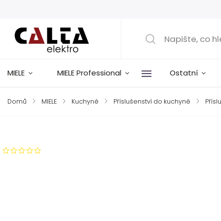
MIELE
MIELE Professional
Ostatní
Domů
/
MIELE
/
Kuchyně
/
Příslušenství do kuchyně
/
Přís
Značka:
Miele
Neohodnoceno