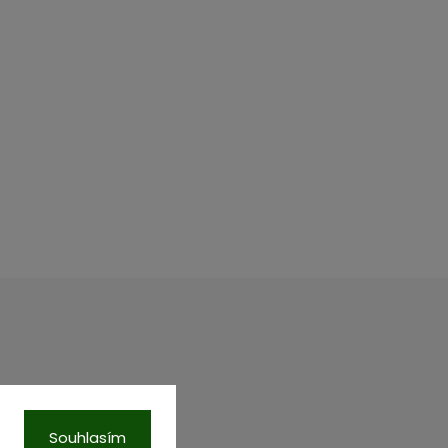
00 Praha.
C, vložka 87218.
Souhlasím