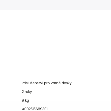
Příslušenství pro varné desky
2 roky
8 kg
4002515689301