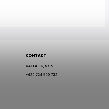
KONTAKT
CALTA - K, s.r.o.
+420 724 500 732