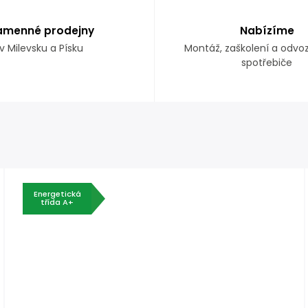
amenné prodejny
Nabízíme
v Milevsku a Písku
Montáž, zaškolení a odvo
spotřebiče
Energetická
třída A+