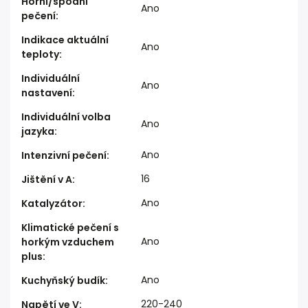
Horní/spodní
Ano
pečení
:
Indikace aktuální
Ano
teploty
:
Individuální
Ano
nastavení
:
Individuální volba
Ano
jazyka
:
Ano
Intenzivní pečení
:
16
Jištění v A
:
Ano
Katalyzátor
:
Klimatické pečení s
Ano
horkým vzduchem
plus
:
Ano
Kuchyňský budík
:
220-240
Napětí ve V
: