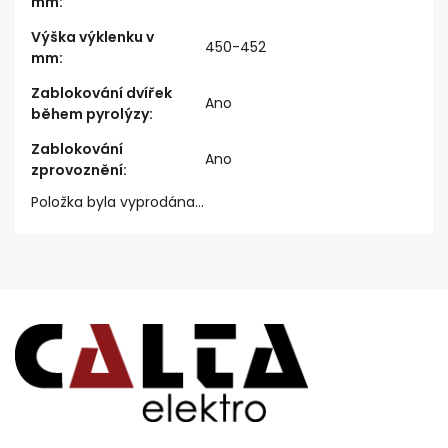
mm
:
Výška výklenku v
450-452
mm
:
Zablokování dvířek
Ano
během pyrolýzy
:
Zablokování
Ano
zprovoznění
:
Položka byla vyprodána…