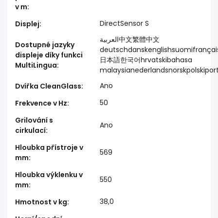
v m
:
DirectSensor S
Displej
:
العربية中文繁體中文
Dostupné jazyky
deutschdanskenglishsuomifrançaisε
displeje díky funkci
日本語한국어hrvatskibahasa
MultiLingua
:
malaysianederlandsnorskpolskipo
Ano
Dvířka CleanGlass
:
50
Frekvence v Hz
:
Grilování s
Ano
cirkulací
:
Hloubka přístroje v
569
mm
:
Hloubka výklenku v
550
mm
:
38,0
Hmotnost v kg
: