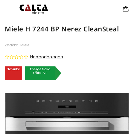
Miele H 7244 BP Nerez CleanSteal
Značka:
Miele
Neohodnoceno
Novinka
Energetická
třída A+