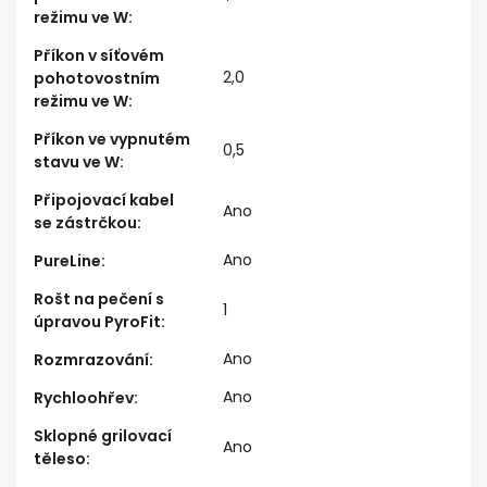
režimu ve W
:
Příkon v síťovém
2,0
pohotovostním
režimu ve W
:
Příkon ve vypnutém
0,5
stavu ve W
:
Připojovací kabel
Ano
se zástrčkou
:
Ano
PureLine
:
Rošt na pečení s
1
úpravou PyroFit
:
Ano
Rozmrazování
:
Ano
Rychloohřev
:
Sklopné grilovací
Ano
těleso
: