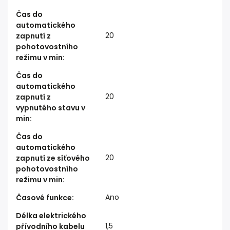
Čas do
automatického
20
zapnutí z
pohotovostního
režimu v min
:
Čas do
automatického
20
zapnutí z
vypnutého stavu v
min
:
Čas do
automatického
20
zapnutí ze síťového
pohotovostního
režimu v min
:
Ano
Časové funkce
:
Délka elektrického
1,5
přívodního kabelu