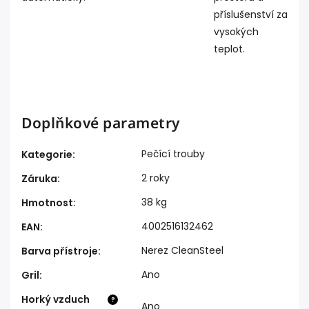
příslušenství za
vysokých
teplot.
Doplňkové parametry
Pečící trouby
Kategorie
:
2 roky
Záruka
:
38 kg
Hmotnost
:
4002516132462
EAN
:
Nerez CleanSteel
Barva přístroje
:
Ano
Gril
:
Horký vzduch
?
Ano