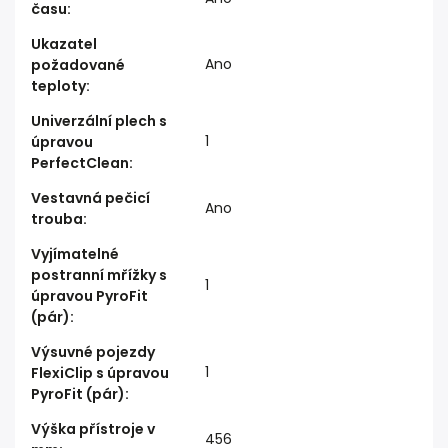
času
:
Ukazatel
Ano
požadované
teploty
:
Univerzální plech s
1
úpravou
PerfectClean
:
Vestavná pečicí
Ano
trouba
:
Vyjímatelné
postranní mřížky s
1
úpravou PyroFit
(pár)
:
Výsuvné pojezdy
1
FlexiClip s úpravou
PyroFit (pár)
:
Výška přístroje v
456