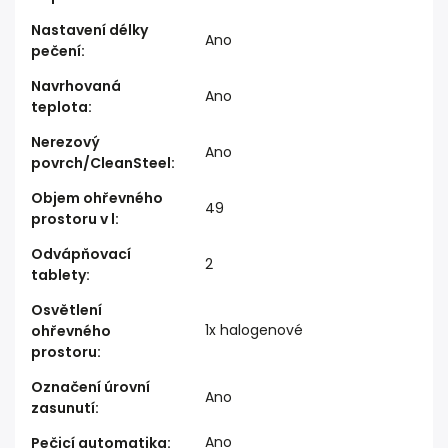
Nastavení délky
Ano
pečení
:
Navrhovaná
Ano
teplota
:
Nerezový
Ano
povrch/CleanSteel
:
Objem ohřevného
49
prostoru v l
:
Odvápňovací
2
tablety
:
Osvětlení
1x halogenové
ohřevného
prostoru
:
Označení úrovní
Ano
zasunutí
:
Ano
Pečicí automatika
: