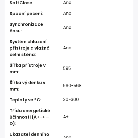
Ano
SoftClose
:
Ano
Spodní pečení
:
Synchronizace
Ano
času
:
Systém chlazení
Ano
přístroje a vlažná
čelní stěna
:
Šířka přístroje v
595
mm
:
Šířka výklenku v
560-568
mm
:
30-300
Teploty ve °C
:
Třída energetické
A+
účinnosti (A+++ –
D)
:
Ukazatel denního
Ano