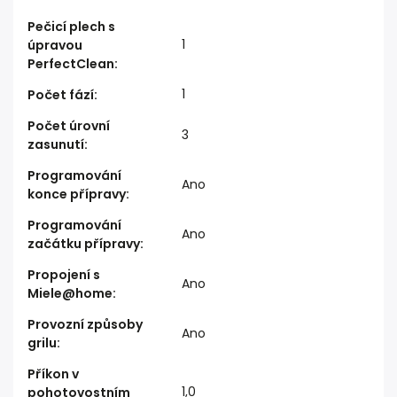
Pečicí plech s
1
úpravou
PerfectClean
:
1
Počet fází
:
Počet úrovní
3
zasunutí
:
Programování
Ano
konce přípravy
:
Programování
Ano
začátku přípravy
:
Propojení s
Ano
Miele@home
:
Provozní způsoby
Ano
grilu
:
Příkon v
1,0
pohotovostním