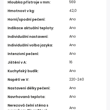
569
Hloubka přístroje v mm
:
42,0
Hmotnost v kg
:
Ano
Horní/spodní pečení
:
Ano
Indikace aktuální teploty
:
Ano
Individuální nastavení
:
Ano
Individuální volba jazyka
:
Ano
Intenzivní pečení
:
16
Jištění v A
:
Ano
Kuchyňský budík
:
220-240
Napětí ve V
:
Ano
Nastavení délky pečení
:
Ano
Navrhovaná teplota
:
Nerezová čelní stěna s
Ano