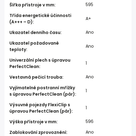
595
Šířka přístroje v mm
:
Třída energetické účinnosti
A+
(A+++ – D)
:
Ano
Ukazatel denního času
:
Ukazatel požadované
Ano
teploty
:
Univerzální plech s úpravou
1
PerfectClean
:
Ano
Vestavná pečicí trouba
:
Vyjímatelné postranní mřížky
1
s úpravou PerfectClean (pár)
:
Výsuvné pojezdy FlexiClip s
1
úpravou PerfectClean (pár)
:
596
Výška přístroje v mm
:
Ano
Zablokování zprovoznění
: