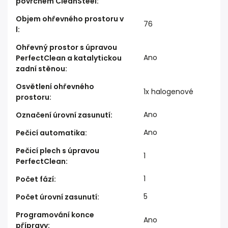
povrchem CleanSteel
:
Objem ohřevného prostoru v
76
l
:
Ohřevný prostor s úpravou
Ano
PerfectClean a katalytickou
zadní stěnou
:
Osvětlení ohřevného
1x halogenové
prostoru
:
Ano
Označení úrovní zasunutí
:
Ano
Pečicí automatika
:
Pečicí plech s úpravou
1
PerfectClean
:
1
Počet fází
:
5
Počet úrovní zasunutí
:
Programování konce
Ano
přípravy
: