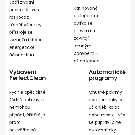
Šetří životní
Rafinované
prostředí i váš
a elegantní:
rozpočet:
dvířka se
téměř všechny
otevírají a
přístroje se
zavírají
vyznačují třídou
jemným
energetické
pohybem –
účinnosti A+.
až do konce.
Vybavení
Automatické
PerfectClean
programy
Rychle opět čisté:
Chutné pokrmy
žádné pokrmy se
obratem ruky: ať
nemohou
už chléb, koláč,
připéct, čištění je
nebo maso – vše
proto
se připraví plně
neuvěřitelně
automaticky.