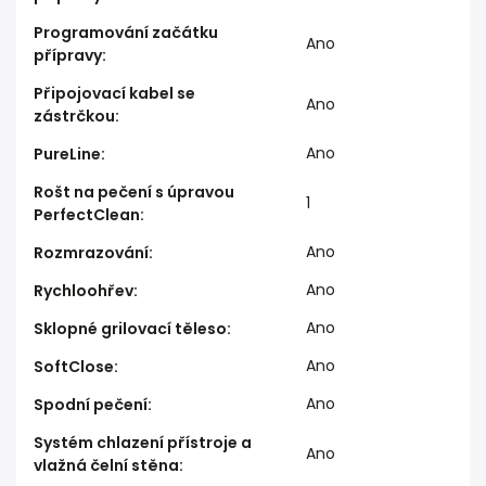
Programování začátku
Ano
přípravy
:
Připojovací kabel se
Ano
zástrčkou
:
Ano
PureLine
:
Rošt na pečení s úpravou
1
PerfectClean
:
Ano
Rozmrazování
:
Ano
Rychloohřev
:
Ano
Sklopné grilovací těleso
:
Ano
SoftClose
:
Ano
Spodní pečení
:
Systém chlazení přístroje a
Ano
vlažná čelní stěna
: