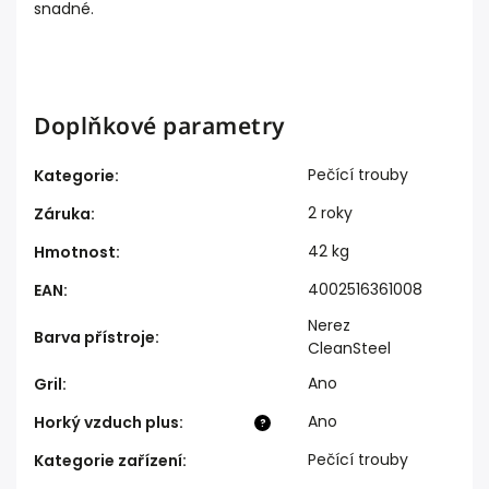
snadné.
Doplňkové parametry
Pečící trouby
Kategorie
:
2 roky
Záruka
:
42 kg
Hmotnost
:
4002516361008
EAN
:
Nerez
Barva přístroje
:
CleanSteel
Ano
Gril
:
Ano
Horký vzduch plus
:
?
Pečící trouby
Kategorie zařízení
: