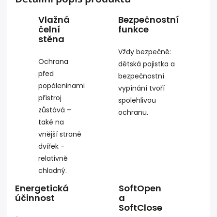
Vlažná
Bezpečnostní
čelní
funkce
stěna
Vždy bezpečně:
Ochrana
dětská pojistka a
před
bezpečnostní
popáleninami
vypínání tvoří
přístroj
spolehlivou
zůstává –
ochranu.
také na
vnější straně
dvířek -
relativně
chladný.
Energetická
SoftOpen
účinnost
a
SoftClose