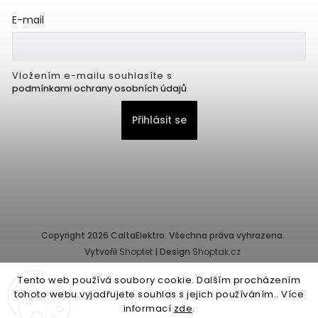
E-mail
Vložením e-mailu souhlasíte s
podmínkami ochrany osobních údajů
Přihlásit se
Copyright 2026
CaltaElektro
. Všechna práva vyhrazena.
Vytvořil
Shoptet
| Design
Shoptak.cz
Tento web používá soubory cookie. Dalším procházením
Provozovatel e-shopu: CALTA - K, s.r.o., IČ: 25155822, Pernerova
tohoto webu vyjadřujete souhlas s jejich používáním.. Více
10/32, Karlín, 186 00 Praha.
informací
zde
.
Společnost je zapsána v obchodním rejstříku vedeném Městským