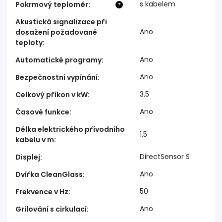
s kabelem
Pokrmový teploměr
:
?
Akustická signalizace při
Ano
dosažení požadované
teploty
:
Ano
Automatické programy
:
Ano
Bezpečnostní vypínání
:
3,5
Celkový příkon v kW
:
Ano
Časové funkce
:
Délka elektrického přívodního
1,5
kabelu v m
:
DirectSensor S
Displej
:
Ano
Dvířka CleanGlass
:
50
Frekvence v Hz
:
Ano
Grilování s cirkulací
: