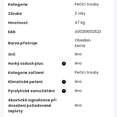
Pečící trouby
Kategorie
:
2 roky
Záruka
:
47 kg
Hmotnost
:
4002516132523
EAN
:
Obsidian
Barva přístroje
:
černá
Ano
Gril
:
Ano
Horký vzduch plus
:
?
Pečící trouby
Kategorie zařízení
:
Ano
Klimatické pečení
:
?
Ano
Pyrolytické samočištění
:
?
Akustická signalizace při
Ano
dosažení požadované
teploty
: