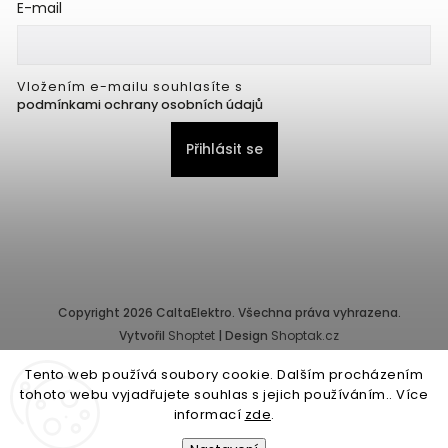
E-mail
Vložením e-mailu souhlasíte s
podmínkami ochrany osobních údajů
Přihlásit se
Copyright 2026
CaltaElektro
. Všechna práva vyhrazena.
Vytvořil
Shoptet
| Design
Shoptak.cz
Tento web používá soubory cookie. Dalším procházením
Provozovatel e-shopu: CALTA - K, s.r.o., IČ: 25155822, Pernerova
tohoto webu vyjadřujete souhlas s jejich používáním.. Více
10/32, Karlín, 186 00 Praha.
informací
zde
.
Společnost je zapsána v obchodním rejstříku vedeném Městským
soudem v Praze - oddíl C, vložka 87218.