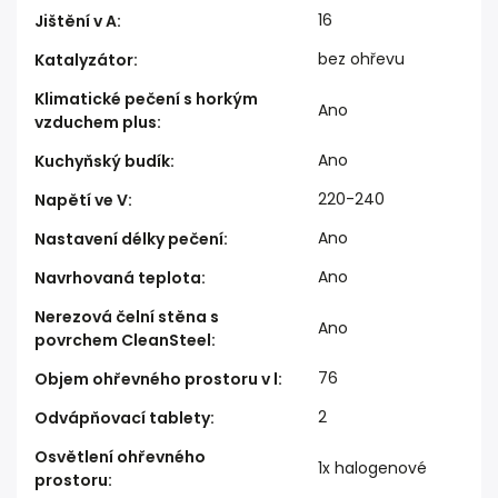
16
Jištění v A
:
bez ohřevu
Katalyzátor
:
Klimatické pečení s horkým
Ano
vzduchem plus
:
Ano
Kuchyňský budík
:
220-240
Napětí ve V
:
Ano
Nastavení délky pečení
:
Ano
Navrhovaná teplota
:
Nerezová čelní stěna s
Ano
povrchem CleanSteel
:
76
Objem ohřevného prostoru v l
:
2
Odvápňovací tablety
:
Osvětlení ohřevného
1x halogenové
prostoru
: