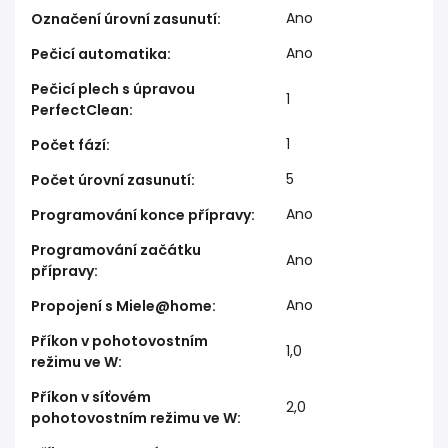
Ano
Označení úrovní zasunutí
:
Ano
Pečicí automatika
:
Pečicí plech s úpravou
1
PerfectClean
:
1
Počet fází
:
5
Počet úrovní zasunutí
:
Ano
Programování konce přípravy
:
Programování začátku
Ano
přípravy
:
Ano
Propojení s Miele@home
:
Příkon v pohotovostním
1,0
režimu ve W
:
Příkon v síťovém
2,0
pohotovostním režimu ve W
: