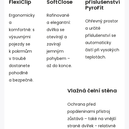
FlexiClip
SoftClose
příslušenství
PyroFit
Ergonomicky
Rafinované
Ohřevný prostor
a
a elegantní:
a určité
komfortně: s
dvířka se
příslušenství se
výsuvnými
otevírají a
automaticky
pojezdy se
zavírají
čistí při vysokých
k pokrmům
jemným
teplotách.
v troubě
pohybem –
dostanete
až do konce.
pohodlně
a bezpečně.
Vlažná čelní stěna
Ochrana před
popáleninami přístroj
zůstává – také na vnější
straně dvířek - relativně