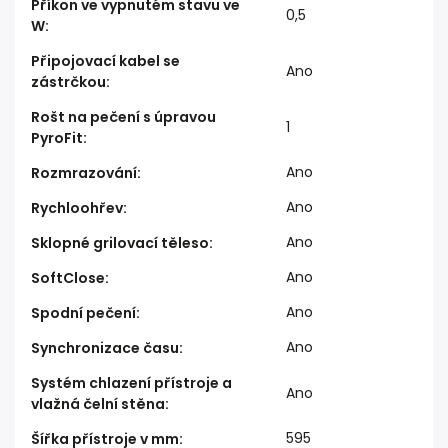
Příkon ve vypnutém stavu ve
0,5
W
:
Připojovací kabel se
Ano
zástrčkou
:
Rošt na pečení s úpravou
1
PyroFit
:
Ano
Rozmrazování
:
Ano
Rychloohřev
:
Ano
Sklopné grilovací těleso
:
Ano
SoftClose
:
Ano
Spodní pečení
:
Ano
Synchronizace času
:
Systém chlazení přístroje a
Ano
vlažná čelní stěna
:
595
Šířka přístroje v mm
: