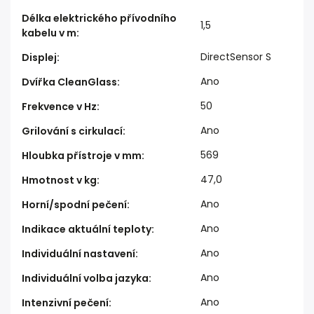
Délka elektrického přívodního
1,5
kabelu v m
:
DirectSensor S
Displej
:
Ano
Dvířka CleanGlass
:
50
Frekvence v Hz
:
Ano
Grilování s cirkulací
:
569
Hloubka přístroje v mm
:
47,0
Hmotnost v kg
:
Ano
Horní/spodní pečení
:
Ano
Indikace aktuální teploty
:
Ano
Individuální nastavení
:
Ano
Individuální volba jazyka
:
Ano
Intenzivní pečení
: