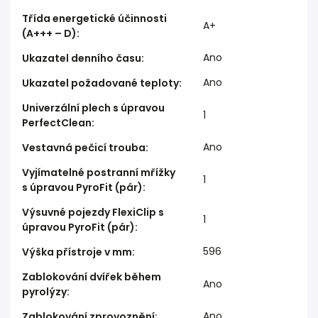
Třída energetické účinnosti
A+
(A+++ – D)
:
Ano
Ukazatel denního času
:
Ano
Ukazatel požadované teploty
:
Univerzální plech s úpravou
1
PerfectClean
:
Ano
Vestavná pečicí trouba
:
Vyjímatelné postranní mřížky
1
s úpravou PyroFit (pár)
:
Výsuvné pojezdy FlexiClip s
1
úpravou PyroFit (pár)
:
596
Výška přístroje v mm
:
Zablokování dvířek během
Ano
pyrolýzy
:
Ano
Zablokování zprovoznění
: