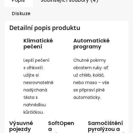
Popis
Související soubory (4)
Diskuze
Detailní popis produktu
Klimatické
Automatické
pečení
programy
Lepší pečení
Chutné pokrmy
s vlhkostí:
obratem ruky: ať
užijte si
už chléb, koláč,
nesrovnatelně
nebo maso – vše
nadýchaná
se připraví plně
těsta s
automaticky.
nahnědlou
kůrčičkou.
Výsuvné
SoftOpen
Samočištění
pojezdy
a
pyrolýzou a