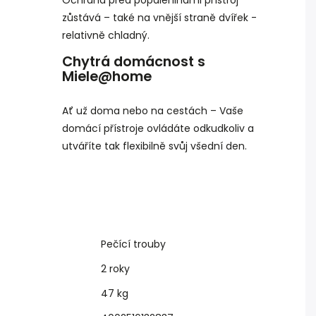
zůstává – také na vnější straně dvířek -
relativně chladný.
Chytrá domácnost s
Miele@home
Ať už doma nebo na cestách – Vaše
domácí přístroje ovládáte odkudkoliv a
utváříte tak flexibilně svůj všední den.
Pečící trouby
2 roky
47 kg