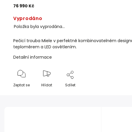
76 990 Kč
Vyprodáno
Položka byla vyprodána…
Pečicí trouba Miele v perfektně kombinovatelném desig
teploměrem a LED osvětlením.
Detailní informace
Zeptat se
Hlídat
Sdílet