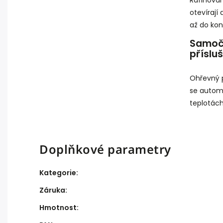
otevírají
až do kon
Samoči
přísluš
Ohřevný p
se automa
teplotách
Doplňkové parametry
Kategorie
:
Záruka
:
Hmotnost
: