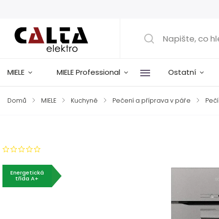
MIELE
MIELE Professional
Ostatní
Domů
/
MIELE
/
Kuchyně
/
Pečení a příprava v páře
/
Pečí
Značka:
Miele
Neohodnoceno
Energetická
třída A+