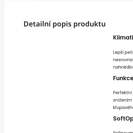
Detailní popis produktu
Klimat
Lepší peče
nesrovna
nahnědlo
Funkce
Perfektní
snížením 
křupavéh
SoftOp
Rafinovan