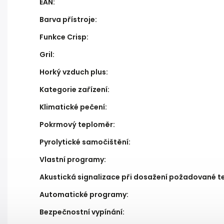
EAN
:
Barva přístroje
:
Funkce Crisp
:
Gril
:
Horký vzduch plus
:
Kategorie zařízení
:
Klimatické pečení
:
Pokrmový teploměr
:
Pyrolytické samočištění
:
Vlastní programy
:
Akustická signalizace při dosažení požadované t
Automatické programy
:
Bezpečnostní vypínání
: