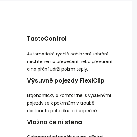
TasteControl
Automatické rychlé ochlazení zabrání
nechtěnému přepečení nebo převaření
a na přání udrží pokrm teplý.
Výsuvné pojezdy FlexiClip
Ergonomicky a komfortně: s výsuvnými
pojezdy se k pokrmům v troubě
dostanete pohodlně a bezpečně.
Vlažná čelní stěna
Ochrana před popáleninami přístroj