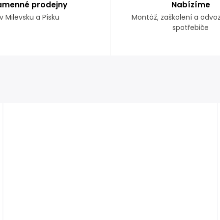
amenné prodejny
Nabízíme
v Milevsku a Písku
Montáž, zaškolení a odvo
spotřebiče