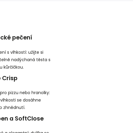
ické pečení
ní s vlhkostí: užijte si
telně nadýchaná těsta s
u kůrčičkou.
 Crisp
 pro pizzu nebo hranolky:
vlhkosti se dosáhne
o zhnědnutí.
en a SoftClose
é a elegantní: dvířka se