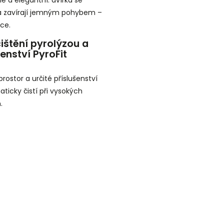
 a zavírají jemným pohybem –
ce.
štění pyrolýzou a
enství PyroFit
rostor a určité příslušenství
ticky čistí při vysokých
.