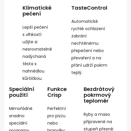
Klimatické
TasteControl
pečení
Automatické
Lepší pečení
rychlé ochlazení
s vlhkostí:
zabrání
užijte si
nechtěnému
nesrovnatelně
přepečení nebo
nadýchaná
převaření a na
těsta s
přání udrží pokrm
nahnědlou
teplý.
kůrčičkou.
Speciální
Funkce
Bezdrátový
použití
Crisp
pokrmový
teploměr
Mimořádné
Perfektní
Ryby a maso
snadno:
pro pizzu
připravené na
speciální
nebo
stupeň přesně:
programy,
hranolky: