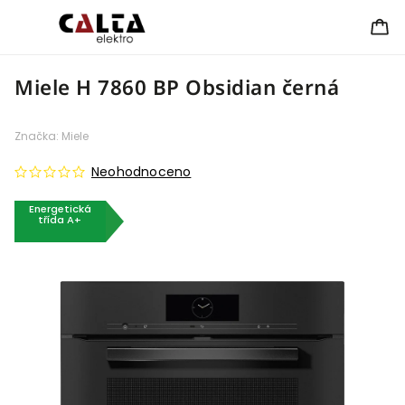
Miele H 7860 BP Obsidian černá
Značka:
Miele
Neohodnoceno
Energetická
třída A+