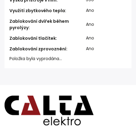
Výška přístroje v mm
:
Ano
Využití zbytkového tepla
:
Zablokování dvířek během
Ano
pyrolýzy
:
Ano
Zablokování tlačítek
:
Ano
Zablokování zprovoznění
:
Položka byla vyprodána…