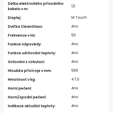
Délka elektrického přívodního
1,5
kabelu v m
:
M Touch
Displej
:
Ano
Dvířka CleanGlass
:
50
Frekvence v Hz
:
Ano
Funkce nápovědy
:
Ano
Funkce udržování teploty
:
Ano
Grilování s cirkulací
:
569
Hloubka přístroje v mm
:
47,0
Hmotnost v kg
:
Ano
Horní pečení
:
Ano
Horní/spodní pečení
:
Ano
Indikace aktuální teploty
: