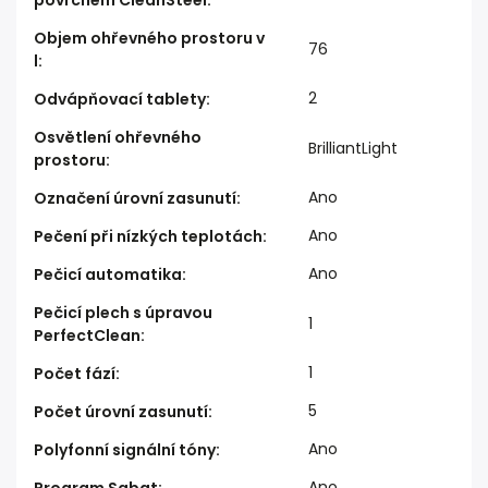
povrchem CleanSteel
:
Objem ohřevného prostoru v
76
l
:
2
Odvápňovací tablety
:
Osvětlení ohřevného
BrilliantLight
prostoru
:
Ano
Označení úrovní zasunutí
:
Ano
Pečení při nízkých teplotách
:
Ano
Pečicí automatika
:
Pečicí plech s úpravou
1
PerfectClean
:
1
Počet fází
:
5
Počet úrovní zasunutí
:
Ano
Polyfonní signální tóny
:
Ano