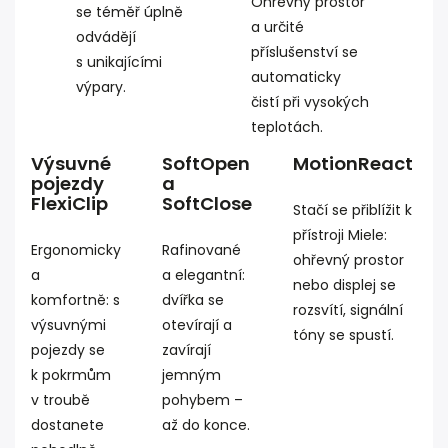
Ohřevný prostor
se téměř úplně
a určité
odvádějí
příslušenství se
s unikajícími
automaticky
výpary.
čistí při vysokých
teplotách.
Výsuvné
SoftOpen
MotionReact
pojezdy
a
FlexiClip
SoftClose
Stačí se přiblížit k
přístroji Miele:
Ergonomicky
Rafinované
ohřevný prostor
a
a elegantní:
nebo displej se
komfortně: s
dvířka se
rozsvítí, signální
výsuvnými
otevírají a
tóny se spustí.
pojezdy se
zavírají
k pokrmům
jemným
v troubě
pohybem –
dostanete
až do konce.