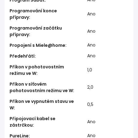
Program Sabat
:
Programování konce
Ano
přípravy
:
Programování začátku
Ano
přípravy
:
Ano
Propojení s Miele@home
:
Ano
Předehřátí
:
Příkon v pohotovostním
1,0
režimu ve W
:
Příkon v síťovém
2,0
pohotovostním režimu ve W
:
Příkon ve vypnutém stavu ve
0,5
W
:
Připojovací kabel se
Ano
zástrčkou
:
Ano
PureLine
: