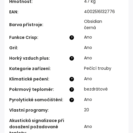
47 kg
Hmotnost
:
4002516132776
EAN
:
Obsidian
Barva přístroje
:
černá
Ano
Funkce Crisp
:
?
Ano
Gril
:
Ano
Horký vzduch plus
:
?
Pečící trouby
Kategorie zařízení
:
Ano
Klimatické pečení
:
?
bezdrátové
Pokrmový teploměr
:
?
Ano
Pyrolytické samočištění
:
?
20
Vlastní programy
:
Akustická signalizace při
Ano
dosažení požadované