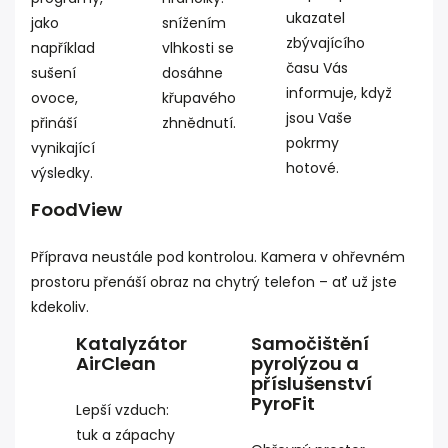
ukazatel
jako
snížením
zbývajícího
například
vlhkosti se
času Vás
sušení
dosáhne
informuje, když
ovoce,
křupavého
jsou Vaše
přináší
zhnědnutí.
pokrmy
vynikající
hotové.
výsledky.
FoodView
Příprava neustále pod kontrolou. Kamera v ohřevném
prostoru přenáší obraz na chytrý telefon – ať už jste
kdekoliv.
Katalyzátor
Samočištění
AirClean
pyrolýzou a
příslušenství
PyroFit
Lepší vzduch:
tuk a zápachy