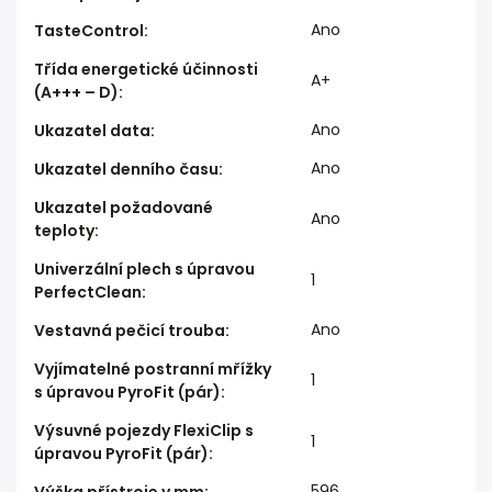
Ano
TasteControl
:
Třída energetické účinnosti
A+
(A+++ – D)
:
Ano
Ukazatel data
:
Ano
Ukazatel denního času
:
Ukazatel požadované
Ano
teploty
:
Univerzální plech s úpravou
1
PerfectClean
:
Ano
Vestavná pečicí trouba
:
Vyjímatelné postranní mřížky
1
s úpravou PyroFit (pár)
:
Výsuvné pojezdy FlexiClip s
1
úpravou PyroFit (pár)
:
596