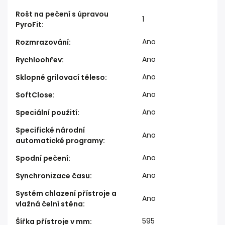
Rošt na pečení s úpravou
1
PyroFit
:
Ano
Rozmrazování
:
Ano
Rychloohřev
:
Ano
Sklopné grilovací těleso
:
Ano
SoftClose
:
Ano
Speciální použití
:
Specifické národní
Ano
automatické programy
:
Ano
Spodní pečení
:
Ano
Synchronizace času
:
Systém chlazení přístroje a
Ano
vlažná čelní stěna
:
595
Šířka přístroje v mm
: