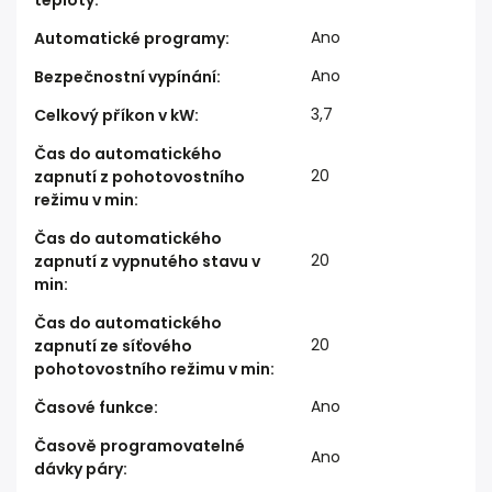
teploty
:
Ano
Automatické programy
:
Ano
Bezpečnostní vypínání
:
3,7
Celkový příkon v kW
:
Čas do automatického
20
zapnutí z pohotovostního
režimu v min
:
Čas do automatického
20
zapnutí z vypnutého stavu v
min
:
Čas do automatického
20
zapnutí ze síťového
pohotovostního režimu v min
:
Ano
Časové funkce
:
Časově programovatelné
Ano
dávky páry
: