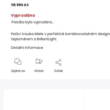
115 990 Kč
Vyprodáno
Položka byla vyprodána…
Pečicí trouba Miele v perfektně kombinovatelném desig
teploměrem a BrillantLight.
Detailní informace
Zeptat se
Hlídat
Sdílet