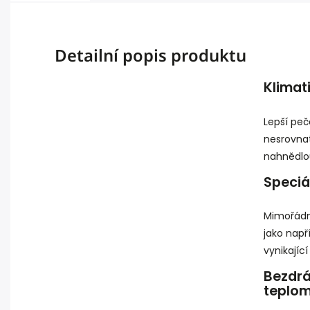
Detailní popis produktu
Klimat
Lepší peče
nesrovna
nahnědlo
Speciá
Mimořádn
jako např
vynikající
Bezdr
teplo