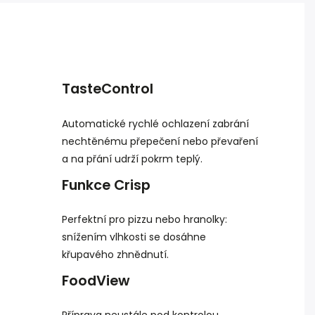
TasteControl
Automatické rychlé ochlazení zabrání
nechtěnému přepečení nebo převaření
a na přání udrží pokrm teplý.
Funkce Crisp
Perfektní pro pizzu nebo hranolky:
snížením vlhkosti se dosáhne
křupavého zhnědnutí.
FoodView
Příprava neustále pod kontrolou.