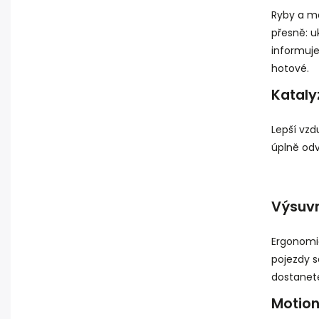
Ryby a m
přesně: u
informuje
hotové.
Kataly
Lepší vzd
úplně odv
Výsuvn
Ergonomi
pojezdy 
dostanet
Motio