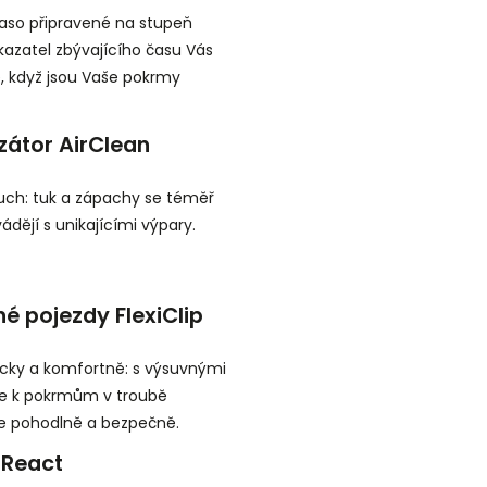
aso připravené na stupeň
kazatel zbývajícího času Vás
, když jsou Vaše pokrmy
zátor AirClean
uch: tuk a zápachy se téměř
ádějí s unikajícími výpary.
é pojezdy FlexiClip
cky a komfortně: s výsuvnými
se k pokrmům v troubě
e pohodlně a bezpečně.
nReact