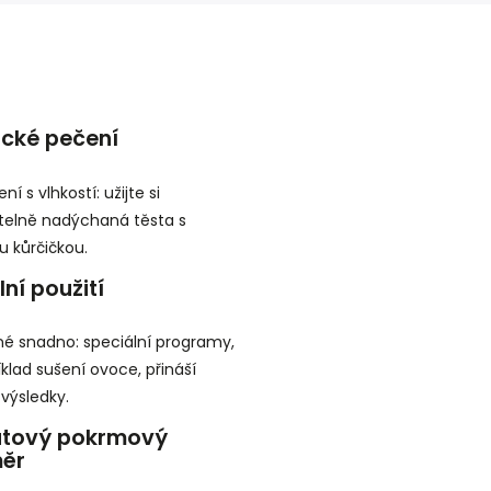
ické pečení
ní s vlhkostí: užijte si
telně nadýchaná těsta s
u kůrčičkou.
lní použití
é snadno: speciální programy,
íklad sušení ovoce, přináší
 výsledky.
átový pokrmový
měr