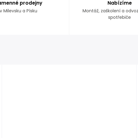
amenné prodejny
Nabízíme
v Milevsku a Písku
Montáž, zaškolení a odvo
spotřebiče