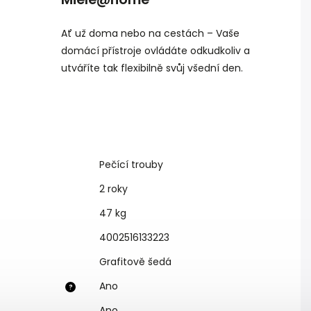
Ať už doma nebo na cestách – Vaše
domácí přístroje ovládáte odkudkoliv a
utváříte tak flexibilně svůj všední den.
Pečící trouby
2 roky
47 kg
4002516133223
Grafitově šedá
Ano
?
Ano