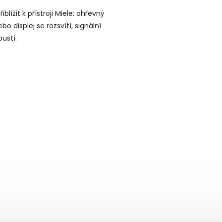
řiblížit k přístroji Miele: ohřevný
bo displej se rozsvítí, signální
pustí.