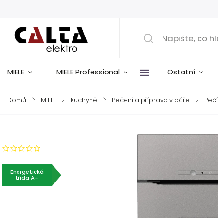
MIELE
MIELE Professional
Ostatní
Domů
/
MIELE
/
Kuchyně
/
Pečení a příprava v páře
/
Pečí
Značka:
Miele
Neohodnoceno
Energetická
třída A+