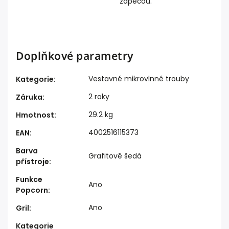
zapečou.
Doplňkové parametry
Vestavné mikrovlnné trouby
Kategorie
:
2 roky
Záruka
:
29.2 kg
Hmotnost
:
4002516115373
EAN
:
Barva
Grafitově šedá
přístroje
:
Funkce
Ano
Popcorn
:
Ano
Gril
:
Kategorie