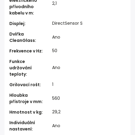
elektrického
2,1
přívodního
kabelu v m
:
DirectSensor S
Displej
:
Dvířka
Ano
CleanGlass
:
50
Frekvence v Hz
:
Funkce
Ano
udržování
teploty
:
1
Grilovací rošt
:
Hloubka
560
přístroje v mm
:
29,2
Hmotnost v kg
:
Individuální
Ano
nastavení
: