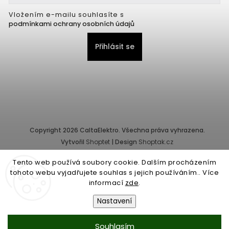
Vložením e-mailu souhlasíte s
podmínkami ochrany osobních údajů
Přihlásit se
Copyright 2026
CaltaElektro
. Všechna práva vyhrazena.
Vytvořil
Shoptet
| Design
Shoptak.cz
Tento web používá soubory cookie. Dalším procházením
Provozovatel e-shopu: CALTA - K, s.r.o., IČ: 25155822, Pernerova
tohoto webu vyjadřujete souhlas s jejich používáním.. Více
10/32, Karlín, 186 00 Praha.
informací
zde
.
Společnost je zapsána v obchodním rejstříku vedeném Městským
soudem v Praze - oddíl C, vložka 87218.
Nastavení
Obchodní podmínky
|
Ochrana osobních údajů
Souhlasím