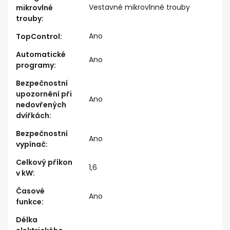
Vestavné mikrovlnné trouby
mikrovlné
trouby
:
Ano
TopControl
:
Automatické
Ano
programy
:
Bezpečnostní
upozornění při
Ano
nedovřených
dvířkách
:
Bezpečnostní
Ano
vypínač
:
Celkový příkon
1,6
v kW
:
Časové
Ano
funkce
:
Délka