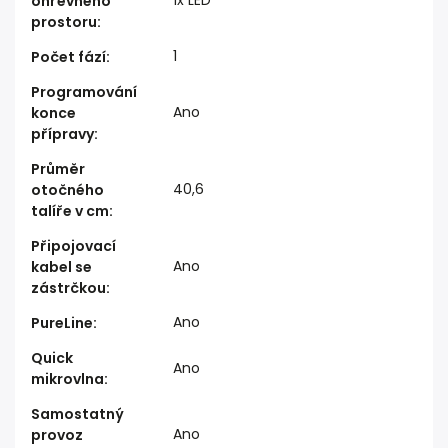
1x LED
ohřevného
prostoru
:
1
Počet fází
:
Programování
Ano
konce
přípravy
:
Průměr
40,6
otočného
talíře v cm
:
Připojovací
Ano
kabel se
zástrčkou
:
Ano
PureLine
:
Quick
Ano
mikrovlna
:
Samostatný
Ano
provoz