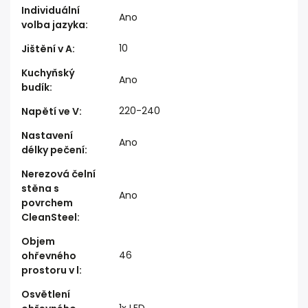
Individuální
Ano
volba jazyka
:
10
Jištění v A
:
Kuchyňský
Ano
budík
:
220-240
Napětí ve V
:
Nastavení
Ano
délky pečení
:
Nerezová čelní
stěna s
Ano
povrchem
CleanSteel
:
Objem
46
ohřevného
prostoru v l
:
Osvětlení