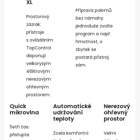
XL
Příprava pokrmů
Prostorový
bez námahy:
zázrak:
jednoduše zvolte
přístroje
program a např.
s ovládáním
hmotnost, o
TopControl
zbytek se
disponují
postará přístroj
velkorysým
sám.
46litrovým
nerezovým
ohřevným
prostorem.
Quick
Automatické
Nerezový
mikrovlna
udržování
ohřevný
teploty
prostor
Šetří čas:
Zcela komfortní:
Velmi
přistupte