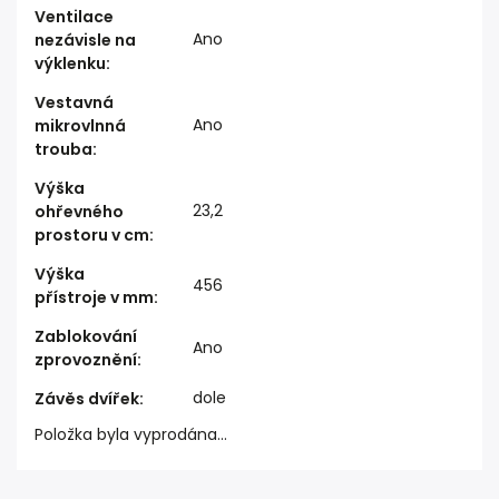
Ventilace
Ano
nezávisle na
výklenku
:
Vestavná
Ano
mikrovlnná
trouba
:
Výška
23,2
ohřevného
prostoru v cm
:
Výška
456
přístroje v mm
:
Zablokování
Ano
zprovoznění
:
dole
Závěs dvířek
:
Položka byla vyprodána…