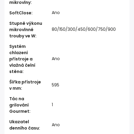
mikrovlny
:
Ano
SoftClose
:
Stupně výkonu
80/150/300/450/600/750/900
mikrovlnné
trouby ve W
:
Systém
chlazení
Ano
přístroje a
vlažná čelní
stěna
:
Šířka přístroje
595
v mm
:
Tác na
1
grilování
Gourmet
:
Ukazatel
Ano
denního času
: