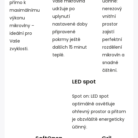
Vaše mikrovlna
účinně:
přímo k
udržuje po
nerezový
maximálnímu
uplynutí
vnitřní
výkonu
nastavené doby
prostor
mikrovlny –
připravené
zajistí
ideální pro
pokrmy ještě
perfektní
Vaše
dalších 15 minut
rozdělení
zvyklosti.
teplé.
mikrovln a
snadné
čištění.
LED spot
Spot on: LED spot
optimálně osvětluje
ohřevný prostor a přitom
je obzvláště energeticky
účinný.