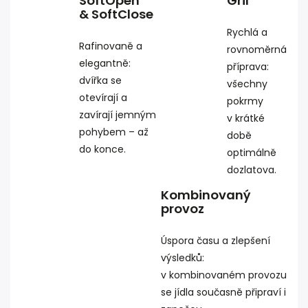
SoftOpen
Gril
& SoftClose
Rychlá a
Rafinovaně a
rovnoměrná
elegantně:
příprava:
dvířka se
všechny
otevírají a
pokrmy
zavírají jemným
v krátké
pohybem – až
době
do konce.
optimálně
dozlatova.
Kombinovaný
provoz
Úspora času a zlepšení
výsledků:
v kombinovaném provozu
se jídla současně připraví i