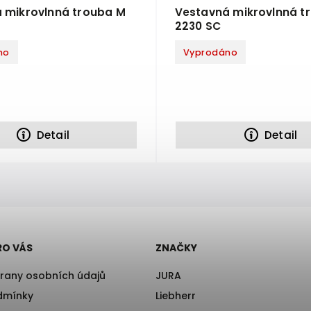
 mikrovlnná trouba M
Vestavná mikrovlnná t
2230 SC
no
Vyprodáno
Detail
Detail
RO VÁS
ZNAČKY
rany osobních údajů
JURA
dmínky
Liebherr