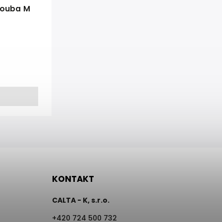
rouba M
KONTAKT
CALTA - K, s.r.o.
+420 724 500 732