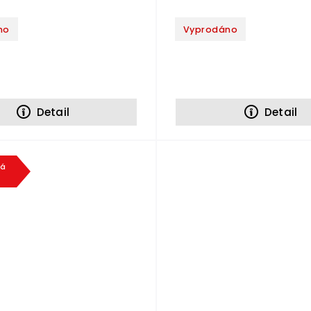
no
Vyprodáno
Detail
Detail
ká