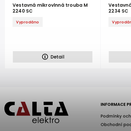
Vestavná mikrovlnná trouba M
Vestavná
2240 SC
2234 SC
Vyprodáno
Vyprodá
Detail
INFORMACE P
Podmínky och
Obchodní po