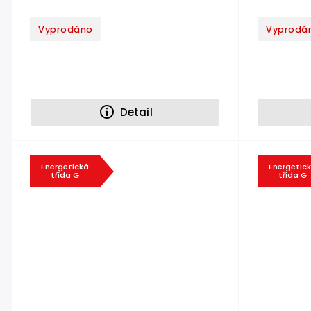
Vyprodáno
Vyprodá
Detail
Energetická
Energetic
třída G
třída G