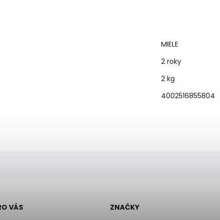
MIELE
2 roky
2 kg
4002516855804
RO VÁS
ZNAČKY