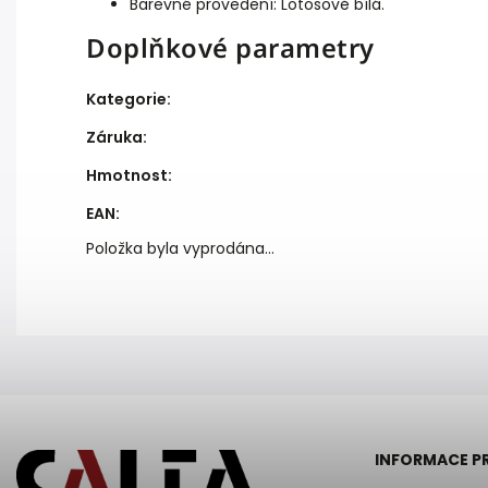
Barevné provedení: Lotosově bílá.
Doplňkové parametry
Kategorie
:
Záruka
:
Hmotnost
:
EAN
:
Položka byla vyprodána…
INFORMACE P