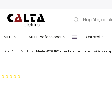
MIELE
MIELE Professional
Ostatní
Domů
/
MIELE
/
Miele WTV 601 mezikus - sada pro věžové us
Značka:
Miele
Neohodnoceno