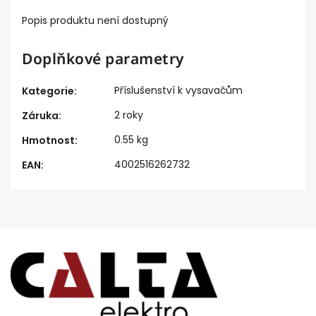
Popis produktu není dostupný
Doplňkové parametry
Příslušenství k vysavačům
Kategorie
:
2 roky
Záruka
:
0.55 kg
Hmotnost
:
4002516262732
EAN
: