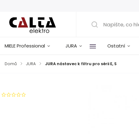
MIELE Professional
JURA
Ostatní
Domů
/
JURA
/
JURA nástavec k filtru pro sérii E, S
Značka:
JURA
Neohodnoceno