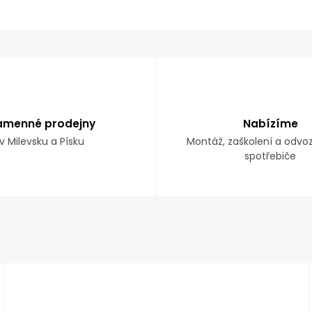
amenné prodejny
Nabízíme
v Milevsku a Písku
Montáž, zaškolení a odvo
spotřebiče