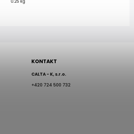
0.25 kg
KONTAKT
CALTA - K, s.r.o.
+420 724 500 732