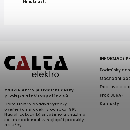
Hmotnost
:
INFORMACE P
Podmínky och
Obchodní po
Doprava a pl
Calta Elektro je tradiční český
Proč JURA?
prodejce elektrospotřebičů
Kontakty
Calta Elektro dodává výrobky
ověřených značek již od roku 1995.
Našich zákazníků si vážíme a snažíme
se jim nabídnout ty nejlepší produkty
a služby.