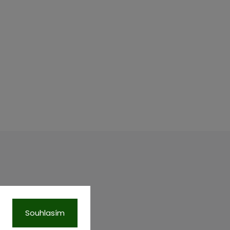
00 Praha.
C, vložka 87218.
Souhlasím