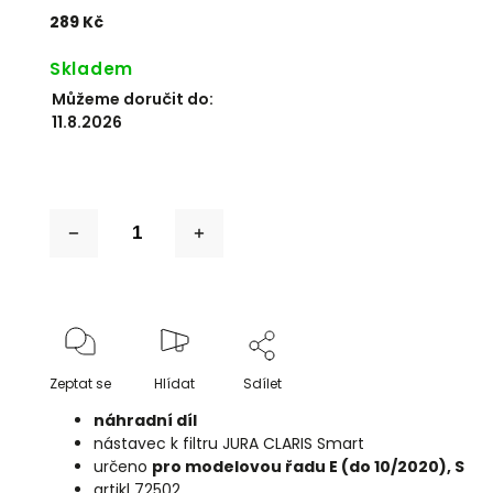
289 Kč
Skladem
Můžeme doručit do:
11.8.2026
Zeptat se
Hlídat
Sdílet
náhradní díl
nástavec k filtru JURA CLARIS Smart
určeno
pro modelovou řadu E (do 10/2020), S
artikl 72502