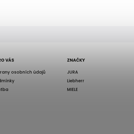
RO VÁS
ZNAČKY
rany osobních údajů
JURA
dmínky
Liebherr
atba
MIELE