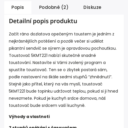
Popis
Podobné (2)
Diskuze
Detailní popis produktu
Začít ráno dozlatova opečeným toustem je jedním z
nejkrásnějších potěšení a pozdě večer si udělat
pikantní sendvič se sýrem je opravdovou pochoutkou.
Toustovač 5KMT221 nabízí skutečně snadné
toustování. Nastavíte si Vámi zvolený program a
spustíte toustovač. Ten se o zbytek postará sám,
podle nastavení na škále sedmi stupňů “zhnědnutí”.
Stejně jako přítel, který na vás myslí, toustovač
5KMT221 bude topinku udržovat teplou, pokud si ji hned
nevezmete. Pokud je kuchyň srdce domova, náš
toustovač bude srdcem vaší kuchyně.
Výhody a vlastnoti
7 stupňů opékání s časovačem