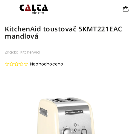
KitchenAid toustovač 5KMT221EAC
mandlová
Značka:
KitchenAid
Neohodnoceno