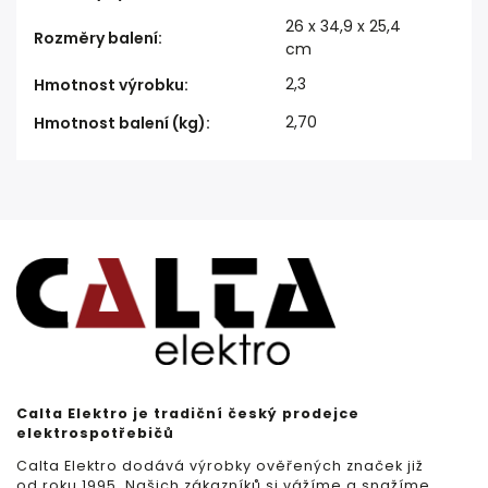
26 x 34,9 x 25,4
Rozměry balení
:
cm
2,3
Hmotnost výrobku
:
2,70
Hmotnost balení (kg)
:
Calta Elektro je tradiční český prodejce
elektrospotřebičů
Calta Elektro dodává výrobky ověřených značek již
od roku 1995. Našich zákazníků si vážíme a snažíme