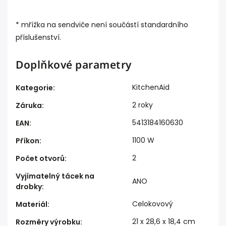
* mřížka na sendviče není součástí standardního
příslušenství.
Doplňkové parametry
KitchenAid
Kategorie
:
2 roky
Záruka
:
5413184160630
EAN
:
1100 W
Příkon
:
2
Počet otvorů
:
Vyjímatelný tácek na
ANO
drobky
:
Celokovový
Materiál
:
21 x 28,6 x 18,4 cm
Rozměry výrobku
: