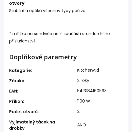
otvory
Stabilní a opéká všechny typy pečiva
* mřížka na sendviče není součástí standardního
příslušenství.
Doplňkové parametry
KitchenAid
Kategorie
:
2 roky
Záruka
:
5413184160593
EAN
:
1100 W
Příkon
:
2
Počet otvorů
:
Vyjímatelný tácek na
ANO
drobky
: