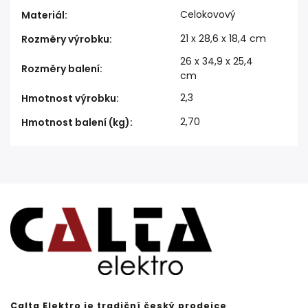
Celokovový
Materiál
:
21 x 28,6 x 18,4 cm
Rozměry výrobku
:
26 x 34,9 x 25,4
Rozměry balení
:
cm
2,3
Hmotnost výrobku
:
2,70
Hmotnost balení (kg)
:
Calta Elektro je tradiční český prodejce