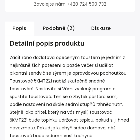
Zavolejte nám +420 724 500 732
Popis
Podobné (2)
Diskuze
Detailní popis produktu
Začít ráno dozlatova opečeným toustem je jedním z
nejkrásnějších potěšení a pozdě večer si udělat
pikantní sendvič se sýrem je opravdovou pochoutkou.
Toustovač 5KMT221 nabízí skutečně snadné
toustování. Nastavíte si Vámi zvolený program a
spustíte toustovač. Ten se o zbytek postará sám,
podle nastavení na škále sedmi stupňů “zhnědnutí”.
Stejně jako přítel, který na vás myslí, toustovač
5KMT221 bude topinku udržovat teplou, pokud si ji hned
nevezmete. Pokud je kuchyň srdce domova, náš
toustovač bude srdcem vaší kuchyně.