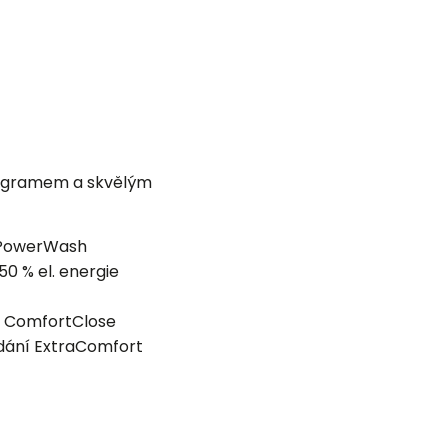
rogramem a skvělým
PowerWash
50 % el. energie
−
ComfortClose
ádání ExtraComfort