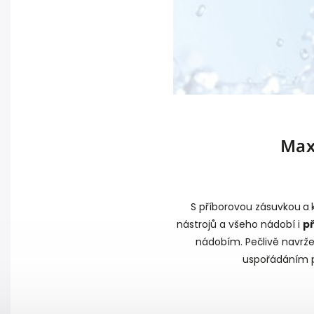
Max
S příborovou zásuvkou
a
nástrojů a všeho nádobí i
př
nádobím. Pečlivě navrže
uspořádáním p