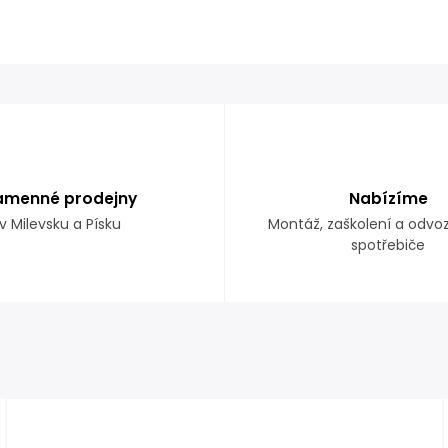
amenné prodejny
Nabízíme
v Milevsku a Písku
Montáž, zaškolení a odvo
spotřebiče