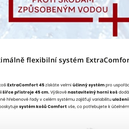
imálně flexibilní systém ExtraComfor
koši
ExtraComfort 45
získáte velmi
účinný systém
pro uspořád
i šířce přístroje 45 cm.
Výškově
nastavitelný horní koš
dodáv
né hřebenové řady v celém systému zajišťují variabilitu
uložení
oskytuje
systém košů Comfort
vše, co potřebujete k účelném