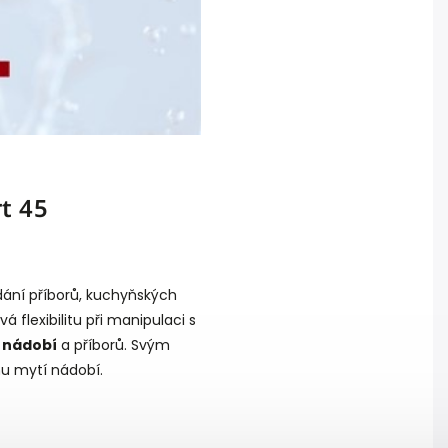
t 45
ání příborů, kuchyňských
á flexibilitu při manipulaci s
 nádobí
a příborů. Svým
u mytí nádobí.