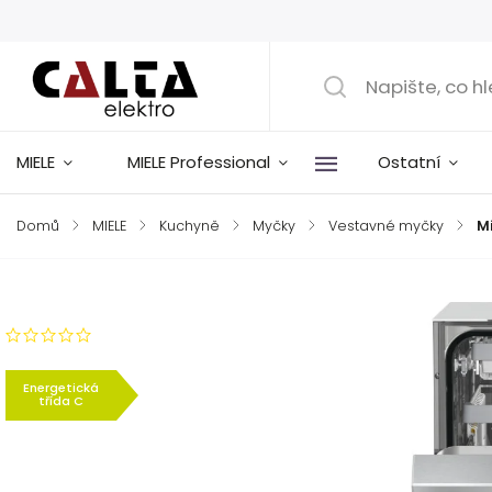
MIELE
MIELE Professional
Ostatní
Domů
/
MIELE
/
Kuchyně
/
Myčky
/
Vestavné myčky
/
Mi
Značka:
Miele
Neohodnoceno
Energetická
třída C