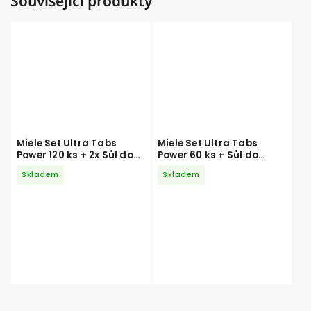
Související produkty
Miele Set Ultra Tabs
Miele Set Ultra Tabs
Power 120 ks + 2x Sůl do
Power 60 ks + Sůl do
myčky 1,5 kg + 2x Leštidlo
myčky 1,5 kg + Leštidlo
Skladem
Skladem
500 ml
500 ml