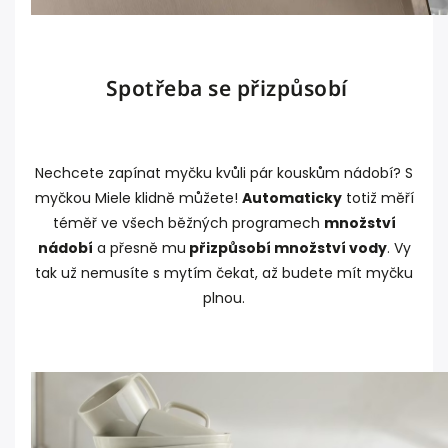
Spotřeba se přizpůsobí
Nechcete zapínat myčku kvůli pár kouskům nádobí? S
myčkou Miele klidně můžete!
Automaticky
totiž měří
téměř ve všech běžných programech
množství
nádobí
a přesně mu
přizpůsobí množství vody
. Vy
tak už nemusíte s mytím čekat, až budete mít myčku
plnou.