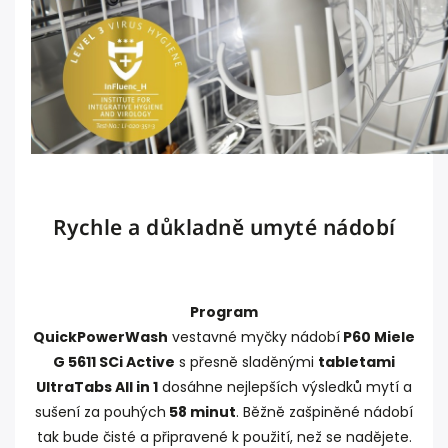
Rychle a důkladně umyté nádobí
Program
QuickPowerWash
vestavné myčky nádobí
P60 Miele
G 5611 SCi Active
s přesně sladěnými
tabletami
UltraTabs All in 1
dosáhne nejlepších výsledků mytí a
sušení za pouhých
58 minut
. Běžně zašpiněné nádobí
tak bude čisté a připravené k použití, než se nadějete.