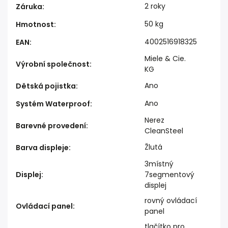
2 roky
Záruka
:
50 kg
Hmotnost
:
4002516918325
EAN
:
Miele & Cie.
Výrobní společnost
:
KG
Ano
Dětská pojistka
:
Ano
Systém Waterproof
:
Nerez
Barevné provedení
:
CleanSteel
Žlutá
Barva displeje
:
3místný
Displej
:
7segmentový
displej
rovný ovládací
Ovládací panel
:
panel
tlačítko pro