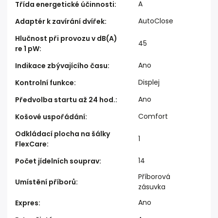
A
Třída energetické účinnosti
:
AutoClose
Adaptér k zavírání dvířek
:
Hlučnost při provozu v dB(A)
45
re 1 pW
:
Ano
Indikace zbývajícího času
:
Displej
Kontrolní funkce
:
Ano
Předvolba startu až 24 hod.
:
Comfort
Košové uspořádání
:
Odkládací plocha na šálky
1
FlexCare
:
14
Počet jídelních souprav
:
Příborová
Umístění příborů
:
zásuvka
Ano
Expres
: