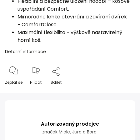
Flexibilní a bezpečné uložení nádobí – košové
uspořádání Comfort.
Mimořádně lehké otevírání a zavírání dvířek
−
ComfortClose
.
Maximální flexibilita − výškově nastavitelný
horní koš.
Detailní informace
Zeptat se
Hlídat
Sdílet
Autorizovaný prodejce
značek Miele, Jura a Bora.