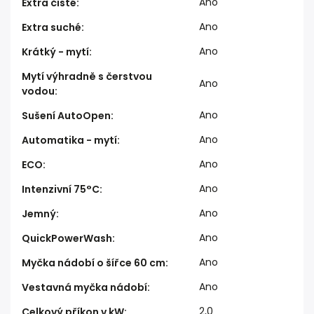
Ano
Extra čisté
:
Ano
Extra suché
:
Ano
Krátký - mytí
:
Mytí výhradně s čerstvou
Ano
vodou
:
Ano
Sušení AutoOpen
:
Ano
Automatika - mytí
:
Ano
ECO
:
Ano
Intenzivní 75°C
:
Ano
Jemný
:
Ano
QuickPowerWash
:
Ano
Myčka nádobí o šířce 60 cm
:
Ano
Vestavná myčka nádobí
:
2,0
Celkový příkon v kW
: