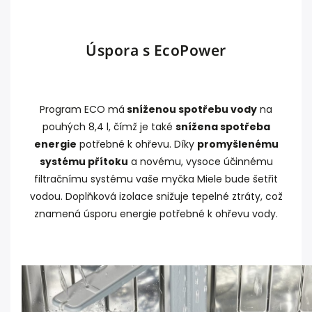
Úspora s EcoPower
Program ECO má
sníženou spotřebu vody
na
pouhých 8,4 l, čímž je také
snížena spotřeba
energie
potřebné k ohřevu. Díky
promyšlenému
systému přítoku
a novému, vysoce účinnému
filtračnímu systému vaše myčka Miele bude šetřit
vodou. Doplňková izolace snižuje tepelné ztráty, což
znamená úsporu energie potřebné k ohřevu vody.