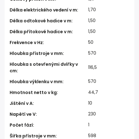
1,70
Délka elektrického vedení v m
:
1,50
Délka odtokové hadice v m
:
1,50
Délka přítokové hadice v m
:
50
Frekvence v Hz
:
570
Hloubka přístroje v mm
:
Hloubka s otevřenými dvířky v
116,5
cm
:
570
Hloubka výklenku v mm
:
44,7
Hmotnost netto v kg
:
10
Jištění v A
:
230
Napětí ve V
:
1
Počet fází
:
598
Šířka přístroje v mm
: