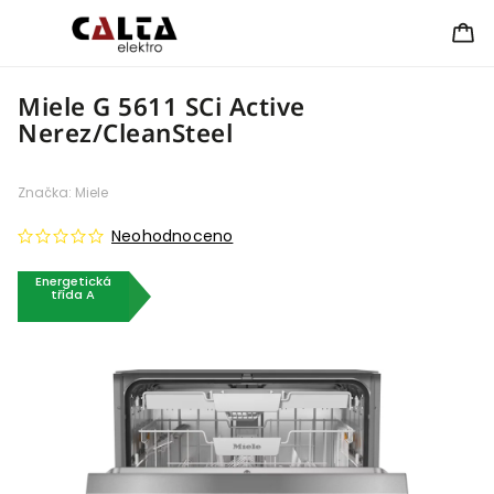
Miele G 5611 SCi Active
Nerez/CleanSteel
Značka:
Miele
Neohodnoceno
Energetická
třída A