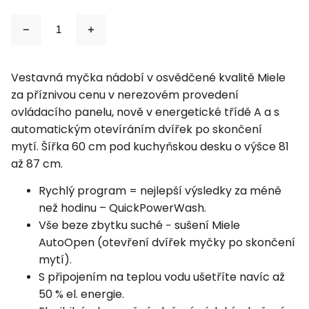
Vestavná myčka nádobí v osvědčené kvalitě Miele
za příznivou cenu v nerezovém provedení
ovládacího panelu, nově v energetické třídě A a s
automatickým otevíráním dvířek po skončení
mytí. Šířka 60 cm pod kuchyňskou desku o výšce 81
až 87 cm.
Rychlý program = nejlepší výsledky za méně
než hodinu –
QuickPowerWash
.
Vše beze zbytku suché − sušení Miele
AutoOpen (otevření dvířek myčky po skončení
mytí).
S připojením na teplou vodu ušetříte navíc až
50 % el. energie.