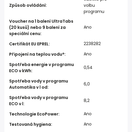
Způsob ovládání
:
volbu
programu
Voucher na 1 balení UltraTabs
Ano
(20 kusů) nebo 9 balení za
speciální cenu
:
2238282
Certifikát EU EPREL
:
Ano
Připojení na teplou vodu®
:
Spotřeba energie v programu
0,54
ECO v kWh
:
Spotřeba vody v programu
6,0
Automatika v l od
:
Spotřeba vody v programu
8,2
ECO v l
:
Ano
Technologie EcoPower
:
Ano
Testovaná hygiena
: