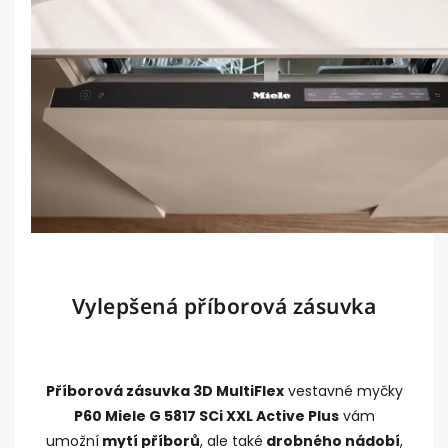
Vylepšená příborová zásuvka
Příborová zásuvka 3D MultiFlex
vestavné myčky
P60 Miele G 5817 SCi XXL Active Plus
vám
umožní
mytí příborů
, ale také
drobného nádobí
,