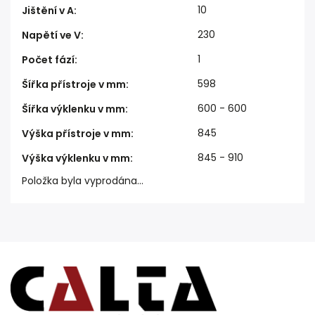
10
Jištění v A
:
230
Napětí ve V
:
1
Počet fází
:
598
Šířka přístroje v mm
:
600 - 600
Šířka výklenku v mm
:
845
Výška přístroje v mm
:
845 - 910
Výška výklenku v mm
:
Položka byla vyprodána…