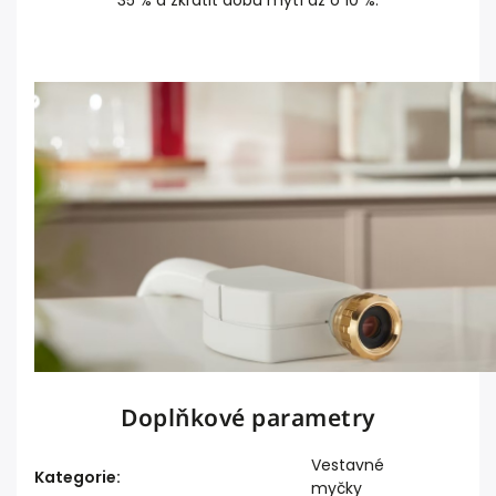
35 % a zkrátit dobu mytí až o 10 %.
Doplňkové parametry
Vestavné
Kategorie
:
myčky