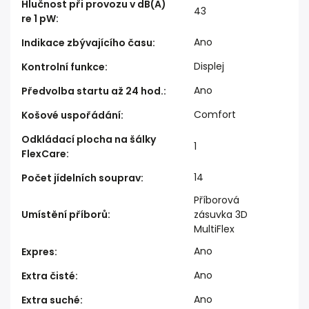
Hlučnost při provozu v dB(A)
43
re 1 pW
:
Ano
Indikace zbývajícího času
:
Displej
Kontrolní funkce
:
Ano
Předvolba startu až 24 hod.
:
Comfort
Košové uspořádání
:
Odkládací plocha na šálky
1
FlexCare
:
14
Počet jídelních souprav
:
Příborová
Umístění příborů
:
zásuvka 3D
MultiFlex
Ano
Expres
:
Ano
Extra čisté
:
Ano
Extra suché
: