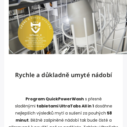
Rychle a důkladně umyté nádobí
Program QuickPowerWash
s přesně
sladěnými
tabletami UltraTabs All in 1
dosáhne
nejlepších výsledků mytí a sušení za pouhých
58
minut
. Běžně zašpiněné nádobí tak bude čisté a