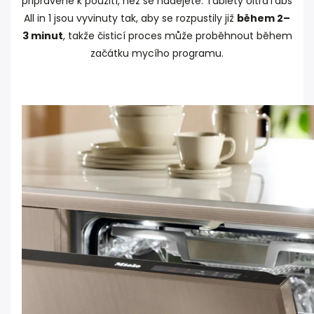
připravené k použití, než se nadějete. Tablety UltraTabs
All in 1 jsou vyvinuty tak, aby se rozpustily již
během 2–
3 minut
, takže čisticí proces může proběhnout během
začátku mycího programu.