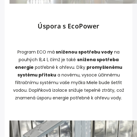
Úspora s EcoPower
Program ECO má
sníženou spotřebu vody
na
pouhých 8,4 l, čímž je také
snížena spotřeba
energie
potřebné k ohřevu. Díky
promyšlenému
systému přítoku
a novému, vysoce účinnému
filtračnímu systému vaše myčka Miele bude šetřit
vodou. Doplňková izolace snižuje tepelné ztráty, což
znamená úsporu energie potřebné k ohřevu vody.