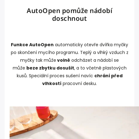
AutoOpen pomůže nádobí
doschnout
Funkce AutoOpen
automaticky otevře dvířka myčky
po skončení mycího programu. Teplý a vlhký vzduch z
myčky tak může
volně
odcházet a nádobí se
může
beze zbytku dosušit
, a to včetně plastových
kusů. Speciální proces sušení navíc
chrání před
vlhkostí
pracovní desku.