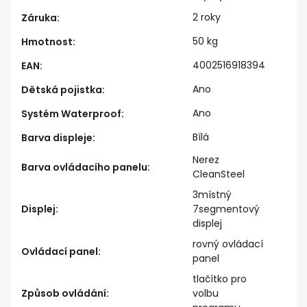
2 roky
Záruka
:
50 kg
Hmotnost
:
4002516918394
EAN
:
Ano
Dětská pojistka
:
Ano
Systém Waterproof
:
Bílá
Barva displeje
:
Nerez
Barva ovládacího panelu
:
CleanSteel
3místný
Displej
:
7segmentový
displej
rovný ovládací
Ovládací panel
:
panel
tlačítko pro
Způsob ovládání
:
volbu