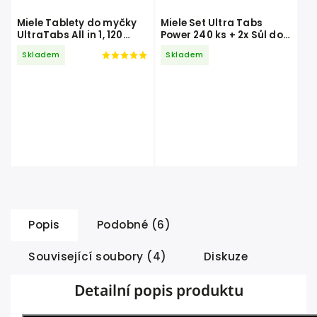
Miele Tablety do myčky
Miele Set Ultra Tabs
UltraTabs All in 1, 120
Power 240 ks + 2x Sůl do
kusů
myčky 1,5 kg + 2x Leštidlo
Skladem
Skladem
500 ml
Popis
Podobné (6)
Související soubory (4)
Diskuze
Detailní popis produktu