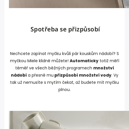
Spotřeba se přizpůsobí
Nechcete zapínat myčku kvůli pár kouskům nádobí? S
myčkou Miele klidně můžete!
Automaticky
totiž měří
téměř ve všech běžných programech
množství
nádobí
a přesně mu
přizpůsobí množství vody
. Vy
tak už nemusíte s mytím čekat, až budete mít myčku
plnou.