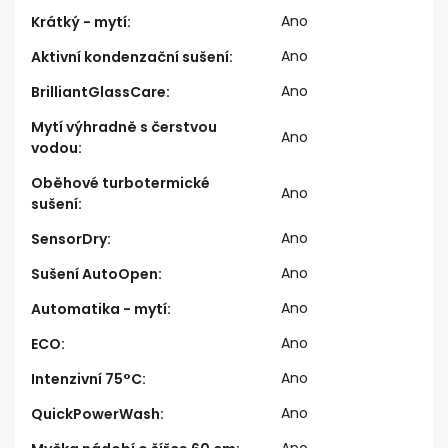
Ano
Krátký - mytí
:
Ano
Aktivní kondenzační sušení
:
Ano
BrilliantGlassCare
:
Mytí výhradně s čerstvou
Ano
vodou
:
Oběhové turbotermické
Ano
sušení
:
Ano
SensorDry
:
Ano
Sušení AutoOpen
:
Ano
Automatika - mytí
:
Ano
ECO
:
Ano
Intenzivní 75°C
:
Ano
QuickPowerWash
:
Ano