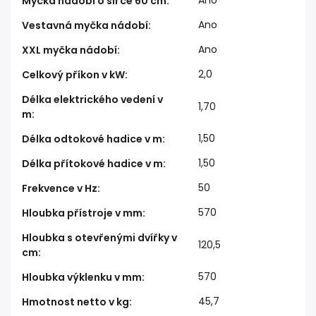
Myčka nádobí o šířce 60 cm
:
Ano
Vestavná myčka nádobí
:
Ano
XXL myčka nádobí
:
2,0
Celkový příkon v kW
:
Délka elektrického vedení v
1,70
m
:
1,50
Délka odtokové hadice v m
:
1,50
Délka přítokové hadice v m
:
50
Frekvence v Hz
:
570
Hloubka přístroje v mm
:
Hloubka s otevřenými dvířky v
120,5
cm
:
570
Hloubka výklenku v mm
:
45,7
Hmotnost netto v kg
: