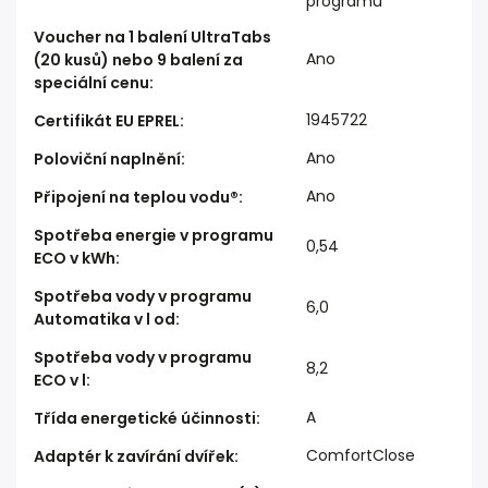
programu
Voucher na 1 balení UltraTabs
Ano
(20 kusů) nebo 9 balení za
speciální cenu
:
1945722
Certifikát EU EPREL
:
Ano
Poloviční naplnění
:
Ano
Připojení na teplou vodu®
:
Spotřeba energie v programu
0,54
ECO v kWh
:
Spotřeba vody v programu
6,0
Automatika v l od
:
Spotřeba vody v programu
8,2
ECO v l
:
A
Třída energetické účinnosti
:
ComfortClose
Adaptér k zavírání dvířek
: