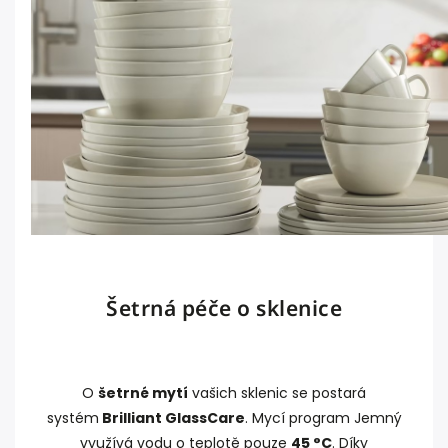
Šetrná péče o sklenice
O
šetrné mytí
vašich sklenic se postará
systém
Brilliant GlassCare
. Mycí program Jemný
využívá vodu o teplotě pouze
45 °C
. Díky