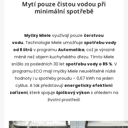
Mytí pouze čistou vodou při
minimální spotřebě
Myčky Miele
využívají pouze
čerstvou
vodu.
Technologie Miele umožňuje
spotřebu vody
od 6 litrů
v programu
Automatika
, což je výrazně
méně než objem kuchyňského dřezu. Tímto Miele
snížilo za posledních 30 let
spotřebu vody o 85 %
. V
programu ECO mají myčky Miele neuvěřitelně nízké
hodnoty i u spotřeby proudu – 0,67 kWh na jeden
cyklus. A tak představují
energeticky efektivní
zařízení
, které spojuje
špičkový výkon
s ohledem na
životní prostředí.