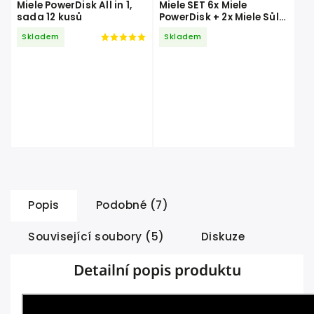
Miele PowerDisk All in 1,
Miele SET 6x Miele
sada 12 kusů
PowerDisk + 2x Miele Sůl
do myčky 1,5 kg + 2x Miele
Skladem
Skladem
Leštidlo do myčky 500 ml
Popis
Podobné (7)
Související soubory (5)
Diskuze
Detailní popis produktu