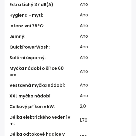
Ano
Extra tichý 37 dB(A)
:
Ano
Hygiena - mytí
:
Ano
Intenzivní 75°C
:
Ano
Jemný
:
Ano
QuickPowerWash
:
Ano
Solární úsporný
:
Myčka nádobí o šířce 60
Ano
cm
:
Ano
Vestavná myčka nádobí
:
Ano
XXL myčka nádobí
:
2,0
Celkový příkon v kW
:
Délka elektrického vedení v
1,70
m
:
Délka odtokové hadice v