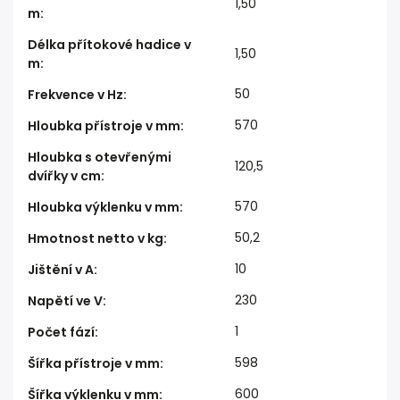
1,50
m
:
Délka přítokové hadice v
1,50
m
:
50
Frekvence v Hz
:
570
Hloubka přístroje v mm
:
Hloubka s otevřenými
120,5
dvířky v cm
:
570
Hloubka výklenku v mm
:
50,2
Hmotnost netto v kg
:
10
Jištění v A
:
230
Napětí ve V
:
1
Počet fází
:
598
Šířka přístroje v mm
:
600
Šířka výklenku v mm
: