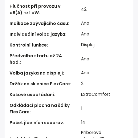
Hlučnost při provozu v
42
dB(A) re 1 pW
:
Ano
Indikace zbývajícího času
:
Ano
Individuální volba jazyka
:
Displej
Kontrolní funkce
:
Předvolba startu až 24
Ano
hod.
:
Ano
Volba jazyka na displeji
:
2
Držák na sklenice FlexCare
:
ExtraComfort
Košové uspořádání
:
Odkládací plocha na šálky
1
FlexCare
:
14
Počet jídelních souprav
:
Příborová