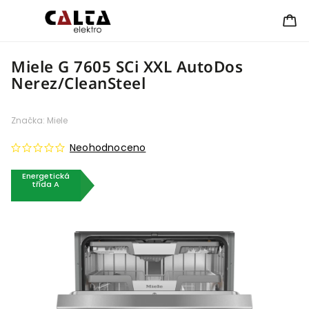
Miele G 7605 SCi XXL AutoDos
Nerez/CleanSteel
Značka:
Miele
Neohodnoceno
Energetická
třída A