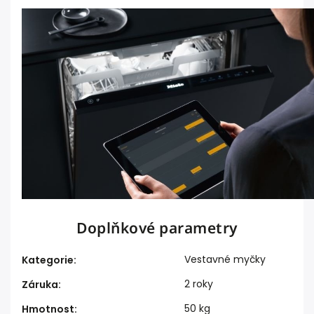
Doplňkové parametry
Vestavné myčky
Kategorie
:
2 roky
Záruka
:
50 kg
Hmotnost
: