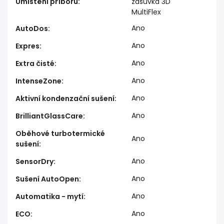
Umístění příborů
:
zásuvka 3D
MultiFlex
Ano
AutoDos
:
Ano
Expres
:
Ano
Extra čisté
:
Ano
IntenseZone
:
Ano
Aktivní kondenzační sušení
:
Ano
BrilliantGlassCare
:
Oběhové turbotermické
Ano
sušení
:
Ano
SensorDry
:
Ano
Sušení AutoOpen
:
Ano
Automatika - mytí
:
Ano
ECO
: