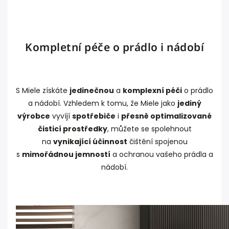
Kompletní péče o prádlo i nádobí
S Miele získáte
jedinečnou
a
komplexní péči
o prádlo
a nádobí. Vzhledem k tomu, že Miele jako
jediný
výrobce
vyvíjí
spotřebiče
i
přesně optimalizované
čisticí prostředky
, můžete se spolehnout
na
vynikající účinnost
čištění spojenou
s
mimořádnou jemností
a ochranou vašeho prádla a
nádobí.