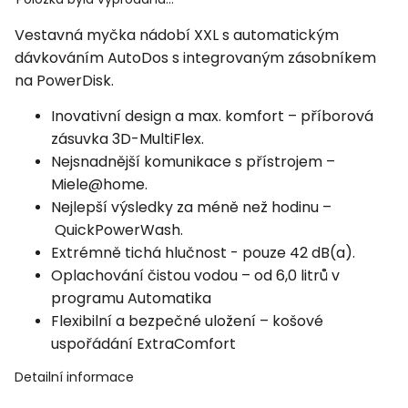
Vestavná myčka nádobí XXL s automatickým
dávkováním AutoDos s integrovaným zásobníkem
na
PowerDisk
.
Inovativní design a max. komfort – příborová
zásuvka 3D-MultiFlex.
Nejsnadnější komunikace s přístrojem –
Miele@home.
Nejlepší výsledky za méně než hodinu –
QuickPowerWash.
Extrémně tichá hlučnost - pouze 42 dB(a).
Oplachování čistou vodou – od 6,0 litrů v
programu Automatika
Flexibilní a bezpečné uložení – košové
uspořádání ExtraComfort
Detailní informace