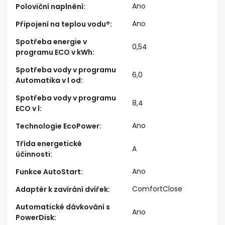
Ano
Poloviční naplnění
:
Ano
Připojení na teplou vodu®
:
Spotřeba energie v
0,54
programu ECO v kWh
:
Spotřeba vody v programu
6,0
Automatika v l od
:
Spotřeba vody v programu
8,4
ECO v l
:
Ano
Technologie EcoPower
:
Třída energetické
A
účinnosti
:
Ano
Funkce AutoStart
:
ComfortClose
Adaptér k zavírání dvířek
:
Automatické dávkování s
Ano
PowerDisk
: