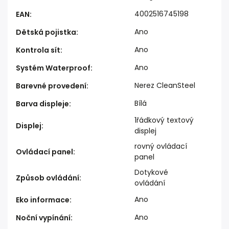
4002516745198
EAN
:
Ano
Dětská pojistka
:
Ano
Kontrola sít
:
Ano
Systém Waterproof
:
Nerez CleanSteel
Barevné provedení
:
Bílá
Barva displeje
:
1řádkový textový
Displej
:
displej
rovný ovládací
Ovládací panel
:
panel
Dotykové
Způsob ovládání
:
ovládání
Ano
Eko informace
:
Ano
Noční vypínání
: