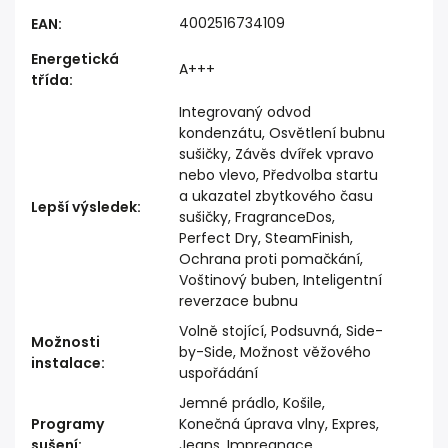
4002516734109
EAN
:
Energetická
A+++
třída
:
Integrovaný odvod
kondenzátu, Osvětlení bubnu
sušičky, Závěs dvířek vpravo
nebo vlevo, Předvolba startu
a ukazatel zbytkového času
Lepší výsledek
:
sušičky, FragranceDos,
Perfect Dry, SteamFinish,
Ochrana proti pomačkání,
Voštinový buben, Inteligentní
reverzace bubnu
Volně stojící, Podsuvná, Side-
Možnosti
by-Side, Možnost věžového
instalace
:
uspořádání
Jemné prádlo, Košile,
Programy
Konečná úprava vlny, Expres,
sušení
:
Jeans, Impregnace,