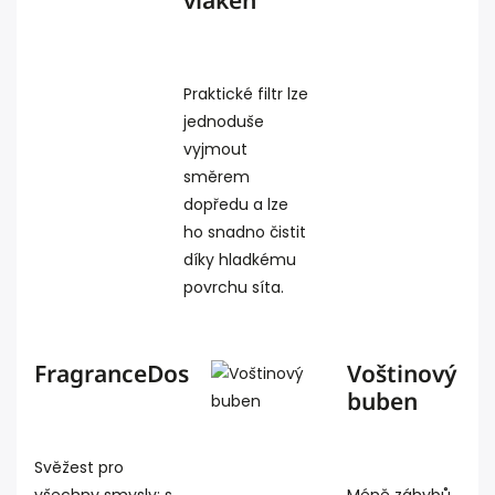
vláken
Praktické filtr lze
jednoduše
vyjmout
směrem
dopředu a lze
ho snadno čistit
díky hladkému
povrchu síta.
FragranceDos
Voštinový
buben
Svěžest pro