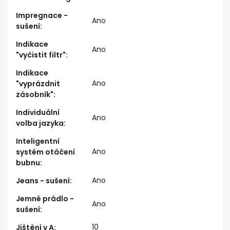
Impregnace -
Ano
sušení
:
Indikace
Ano
"vyčistit filtr"
:
Indikace
Ano
"vyprázdnit
zásobník"
:
Individuální
Ano
volba jazyka
:
Inteligentní
Ano
systém otáčení
bubnu
:
Ano
Jeans - sušení
:
Jemné prádlo -
Ano
sušení
:
10
Jištění v A
: