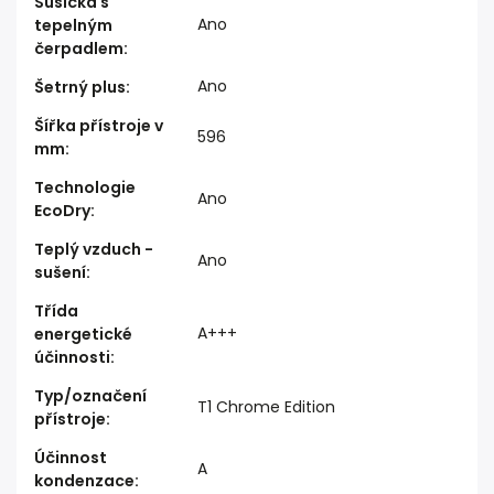
Sušička s
Ano
tepelným
čerpadlem
:
Ano
Šetrný plus
:
Šířka přístroje v
596
mm
:
Technologie
Ano
EcoDry
:
Teplý vzduch -
Ano
sušení
:
Třída
A+++
energetické
účinnosti
:
Typ/označení
T1 Chrome Edition
přístroje
:
Účinnost
A
kondenzace
: