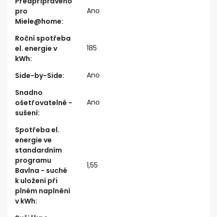
Předpřipraveno
Ano
pro
Miele@home
:
Roční spotřeba
185
el. energie v
kWh
:
Ano
Side-by-Side
:
Snadno
Ano
ošetřovatelné -
sušení
:
Spotřeba el.
energie ve
standardním
programu
1,55
Bavlna - suché
k uložení při
plném naplnění
v kWh
: