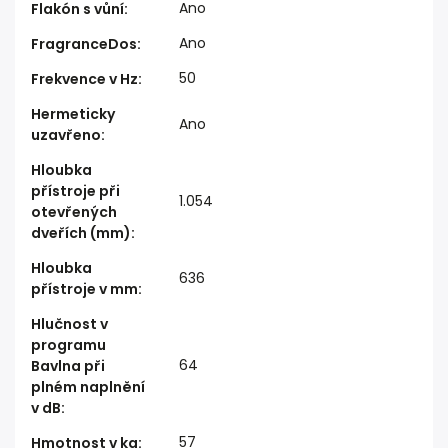
Ano
Flakón s vůní
:
Ano
FragranceDos
:
50
Frekvence v Hz
:
Hermeticky
Ano
uzavřeno
:
Hloubka
přístroje při
1.054
otevřených
dveřích (mm)
:
Hloubka
636
přístroje v mm
:
Hlučnost v
programu
64
Bavlna při
plném naplnění
v dB
:
57
Hmotnost v kg
: