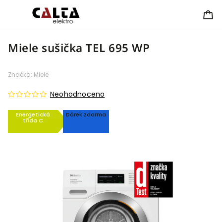
Miele sušička TEL 695 WP
Značka:
Miele
Neohodnoceno
Energetická
Dárek zdarma
třída C