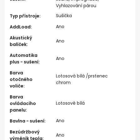
Vyhlazování párou
Sušička
Typ přístroje
:
Ano
AddLoad
:
Akustický
Ano
balíček
:
Automatika
Ano
plus - sušení
:
Barva
Lotosová bílá /prstenec
otočného
chrom
voliče
:
Barva
Lotosově bílá
ovládacího
panelu
:
Ano
Bavlna - sušení
:
Bezúdržbový
Ano
výměník tepla
: