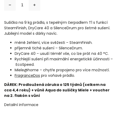
Sušička na 9 kg prádla, s tepelným čerpadlem T1 s funkcí
SteamFinish, DryCare 40 a SilenceDrum pro šetrné sušení.
Jubilejní model s dárky navíc.
méně žehlení, více svěžesti – SteamFinish.
příjemně tiché sušení – SilenceDrum.
DryCare 40 – usuší téměř vše, co lze prát na 40 °C.
Rychlejší sušení při maximální energetické účinnosti –
EcoSpeed.
Miele@home – chytře propojeno pro více možností.
FragranceDos
pro voňavé prádlo.
DÁREK: Prodloužená záruka o 125 týdnů (celkem na
cca 4,4 roku) + vůně Aqua do sušičky Miele + voucher
na 2. flakón s vůní
Detailní informace