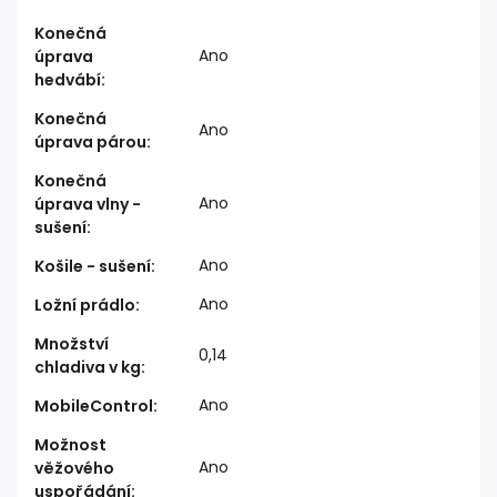
Konečná
Ano
úprava
hedvábí
:
Konečná
Ano
úprava párou
:
Konečná
Ano
úprava vlny -
sušení
:
Ano
Košile - sušení
:
Ano
Ložní prádlo
:
Množství
0,14
chladiva v kg
:
Ano
MobileControl
:
Možnost
Ano
věžového
uspořádání
: