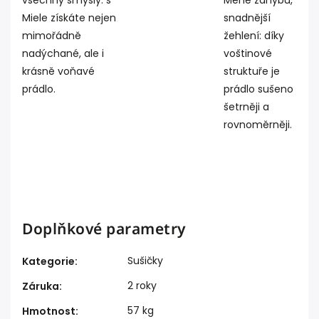
všechny smysly: s
Méně záhybů,
Miele získáte nejen
snadnější
mimořádně
žehlení: díky
nadýchané, ale i
voštinové
krásně voňavé
struktuře je
prádlo.
prádlo sušeno
šetrněji a
rovnoměrněji.
Doplňkové parametry
Sušičky
Kategorie
:
2 roky
Záruka
:
57 kg
Hmotnost
: