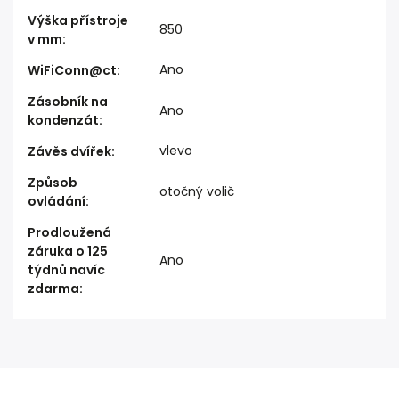
Výška přístroje
850
v mm
:
Ano
WiFiConn@ct
:
Zásobník na
Ano
kondenzát
:
vlevo
Závěs dvířek
:
Způsob
otočný volič
ovládání
:
Prodloužená
záruka o 125
Ano
týdnů navíc
zdarma
: