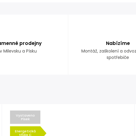
amenné prodejny
Nabízíme
v Milevsku a Písku
Montáž, zaškolení a odvo
spotřebiče
Vystaveno
Písek
Energetická
třída C