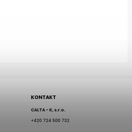
KONTAKT
CALTA - K, s.r.o.
+420 724 500 732