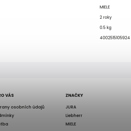
MIELE
2 roky
0.5 kg
4002515105924
RO VÁS
ZNAČKY
rany osobních údajů
JURA
dmínky
Liebherr
atba
MIELE