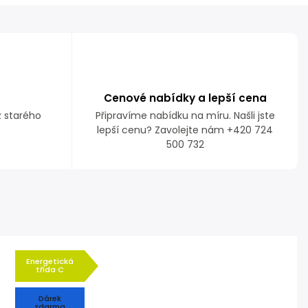
Cenové nabídky a lepší cena
z starého
Připravíme nabídku na míru. Našli jste
lepší cenu? Zavolejte nám +420 724
500 732
Energetická
třída C
Dárek
zdarma