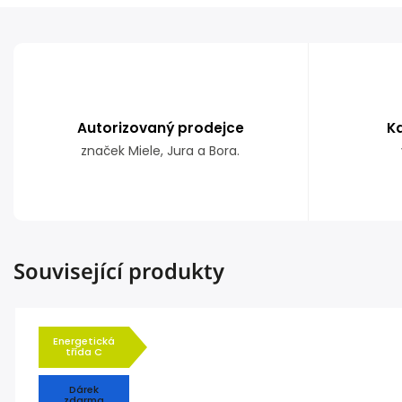
Autorizovaný prodejce
K
značek Miele, Jura a Bora.
Související produkty
Energetická
třída C
Dárek
zdarma