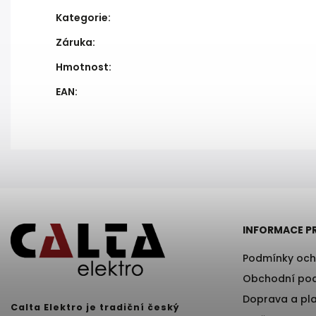
Kategorie
:
Záruka
:
Hmotnost
:
EAN
:
INFORMACE P
Podmínky och
Obchodní po
Doprava a pl
Calta Elektro je tradiční český