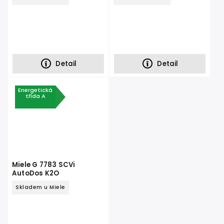
Detail
Detail
Energetická
třída A
Miele G 7783 SCVi
AutoDos K2O
Skladem u Miele