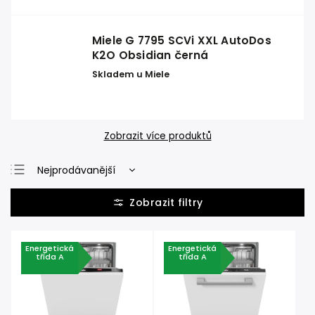
Miele G 7795 SCVi XXL AutoDos
K2O Obsidian černá
Skladem u Miele
Zobrazit více produktů
Nejprodávanější
Nejlevnější
Nejdražší
Abecedně
Energetická
Energetická
třída A
třída A