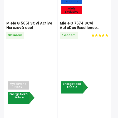
zdarma
Miele
Exclusive
Miele G 5651 SCVi Active
Miele G 7674 SCVi
Nerezová ocel
AutoDos Excellence
Obsidian černá
Skladem
Skladem
Vystaveno
Energetická
Písek
třída A
Energetická
třída A