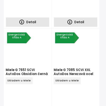
Detail
Detail
Energetická
Energetická
třída A
třída A
Miele G 7651 SCVi
Miele G 7085 SCVi XXL
AutoDos Obsidian černá
AutoDos Nerezová ocel
Skladem u Miele
Skladem u Miele