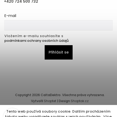
+420 724 500 732
E-mail
Vložením e-mailu souhlasíte s
podmínkami ochrany osobních údajů
Přihlásit se
Copyright 2026
CaltaElektro
. Všechna práva vyhrazena.
Vytvořil
Shoptet
| Design
Shoptak.cz
Tento web používá soubory cookie. Dalším procházením
Provozovatel e-shopu: CALTA - K, s.r.o., IČ: 25155822, Pernerova
tohoto webu vyjadřujete souhlas s jejich používáním.. Více