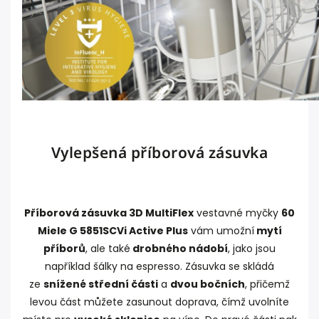
Vylepšená příborová zásuvka
Příborová zásuvka 3D MultiFlex
vestavné myčky
60
Miele G 5851SCVi Active Plus
vám umožní
mytí
příborů
, ale také
drobného nádobí
, jako jsou
například šálky na espresso. Zásuvka se skládá
ze
snížené střední části
a
dvou bočních
, přičemž
levou část můžete zasunout doprava, čímž uvolníte