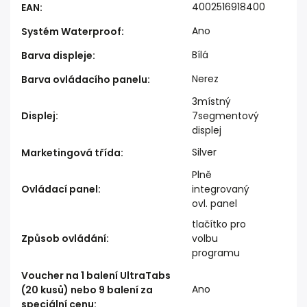
4002516918400
EAN
:
Ano
Systém Waterproof
:
Bílá
Barva displeje
:
Nerez
Barva ovládacího panelu
:
3místný
Displej
:
7segmentový
displej
Silver
Marketingová třída
:
Plně
Ovládací panel
:
integrovaný
ovl. panel
tlačítko pro
Způsob ovládání
:
volbu
programu
Voucher na 1 balení UltraTabs
Ano
(20 kusů) nebo 9 balení za
speciální cenu
: