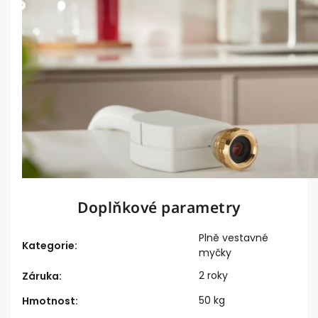
Doplňkové parametry
Plně vestavné
Kategorie
:
myčky
2 roky
Záruka
:
50 kg
Hmotnost
: