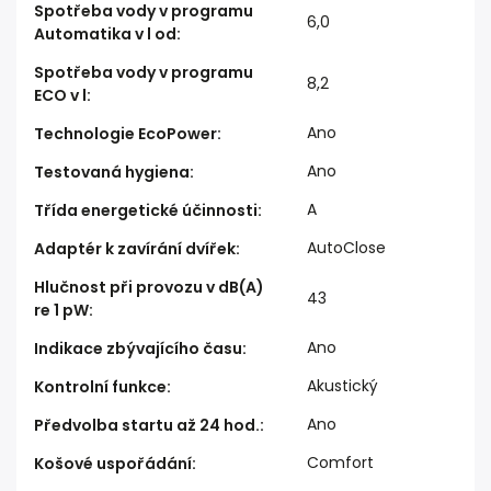
Spotřeba vody v programu
6,0
Automatika v l od
:
Spotřeba vody v programu
8,2
ECO v l
:
Ano
Technologie EcoPower
:
Ano
Testovaná hygiena
:
A
Třída energetické účinnosti
:
AutoClose
Adaptér k zavírání dvířek
:
Hlučnost při provozu v dB(A)
43
re 1 pW
:
Ano
Indikace zbývajícího času
:
Akustický
Kontrolní funkce
:
Ano
Předvolba startu až 24 hod.
:
Comfort
Košové uspořádání
: