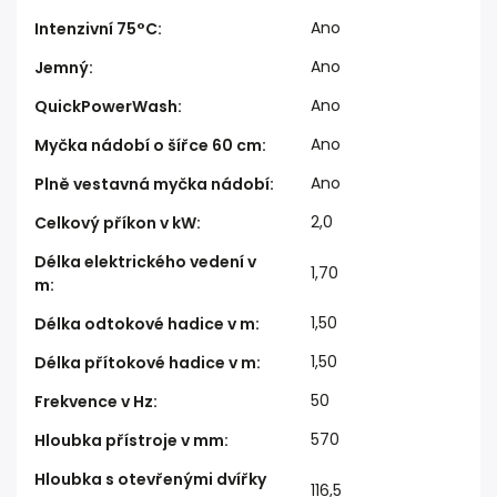
Ano
Intenzivní 75°C
:
Ano
Jemný
:
Ano
QuickPowerWash
:
Ano
Myčka nádobí o šířce 60 cm
:
Ano
Plně vestavná myčka nádobí
:
2,0
Celkový příkon v kW
:
Délka elektrického vedení v
1,70
m
:
1,50
Délka odtokové hadice v m
:
1,50
Délka přítokové hadice v m
:
50
Frekvence v Hz
:
570
Hloubka přístroje v mm
:
Hloubka s otevřenými dvířky
116,5