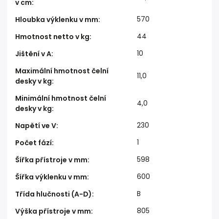
v cm
:
570
Hloubka výklenku v mm
:
44
Hmotnost netto v kg
:
10
Jištění v A
:
Maximální hmotnost čelní
11,0
desky v kg
:
Minimální hmotnost čelní
4,0
desky v kg
:
230
Napětí ve V
:
1
Počet fází
:
598
Šířka přístroje v mm
:
600
Šířka výklenku v mm
:
B
Třída hlučnosti (A-D)
:
805
Výška přístroje v mm
: