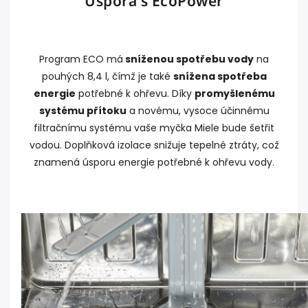
Úspora s EcoPower
Program ECO má
sníženou spotřebu vody
na
pouhých 8,4 l, čímž je také
snížena spotřeba
energie
potřebné k ohřevu. Díky
promyšlenému
systému přítoku
a novému, vysoce účinnému
filtračnímu systému vaše myčka Miele bude šetřit
vodou. Doplňková izolace snižuje tepelné ztráty, což
znamená úsporu energie potřebné k ohřevu vody.