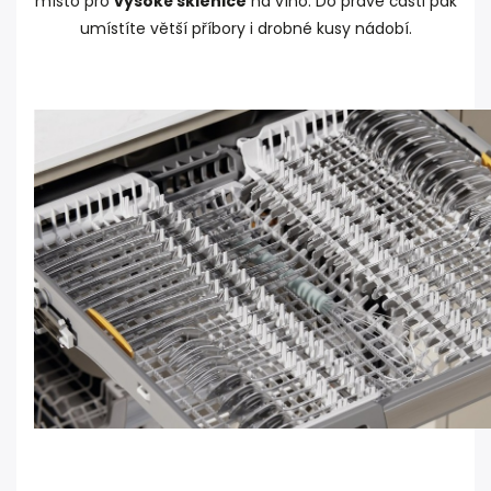
místo pro
vysoké sklenice
na víno. Do pravé části pak
umístíte větší příbory i drobné kusy nádobí.