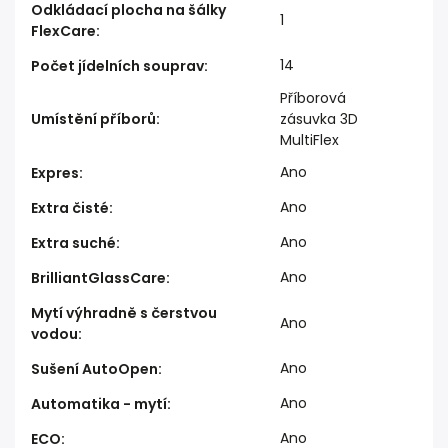
Odkládací plocha na šálky
1
FlexCare
:
14
Počet jídelních souprav
:
Příborová
Umístění příborů
:
zásuvka 3D
MultiFlex
Ano
Expres
:
Ano
Extra čisté
:
Ano
Extra suché
:
Ano
BrilliantGlassCare
:
Mytí výhradně s čerstvou
Ano
vodou
:
Ano
Sušení AutoOpen
:
Ano
Automatika - mytí
:
Ano
ECO
: