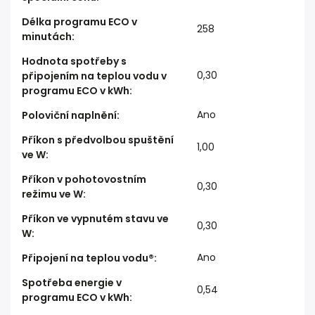
Délka programu ECO v
258
minutách
:
Hodnota spotřeby s
0,30
připojením na teplou vodu v
programu ECO v kWh
:
Ano
Poloviční naplnění
:
Příkon s předvolbou spuštění
1,00
ve W
:
Příkon v pohotovostním
0,30
režimu ve W
:
Příkon ve vypnutém stavu ve
0,30
W
:
Ano
Připojení na teplou vodu®
:
Spotřeba energie v
0,54
programu ECO v kWh
: