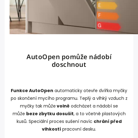
AutoOpen pomůže nádobí
doschnout
Funkce AutoOpen
automaticky otevře dvířka myčky
po skončení mycího programu. Teplý a vlhký vzduch z
myčky tak může
volně
odcházet a nádobí se
může
beze zbytku dosušit
, a to včetně plastových
kusů. Speciální proces sušení navíc
chrání před
vlhkostí
pracovní desku.