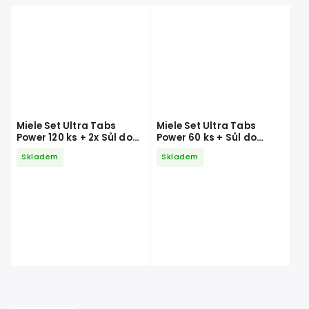
Miele Set Ultra Tabs
Miele Set Ultra Tabs
Power 120 ks + 2x Sůl do
Power 60 ks + Sůl do
myčky 1,5 kg + 2x Leštidlo
myčky 1,5 kg + Leštidlo
Skladem
Skladem
500 ml
500 ml