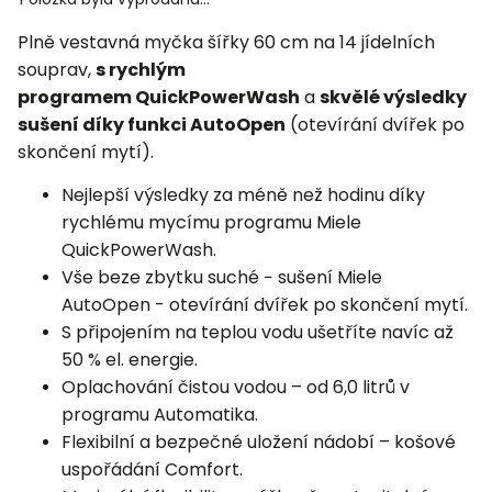
Plně vestavná myčka šířky 60 cm na 14 jídelních
souprav,
s rychlým
programem
QuickPowerWash
a
skvělé výsledky
sušení díky funkci AutoOpen
(otevírání dvířek po
skončení mytí).
Nejlepší výsledky za méně než hodinu díky
rychlému mycímu programu Miele
QuickPowerWash.
Vše beze zbytku suché − sušení Miele
AutoOpen - otevírání dvířek po skončení mytí.
S připojením na teplou vodu ušetříte navíc až
50 % el. energie.
Oplachování čistou vodou – od 6,0 litrů v
programu Automatika.
Flexibilní a bezpečné uložení nádobí – košové
uspořádání Comfort.